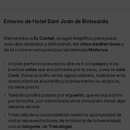
Entorno de Hotel Sant Joan de Binissaida
Bienvenidos a
Es Castell
, un lugar magnífico para pasar
unos días relajados y disfrutando del
clima mediterráneo
y
de la costa en esta preciosa isla llamada
Mallorca
.
Un plan perfecto para estos días es ir a la
playa
y a las
bonitas
calas
que encontraréis por la zona, como la
cala
Corb
. Darse un baño en las aguas saladas, tumbarse en la
arena mientras el sol brilla y la brisa marina os acaricia,
no tiene precio.
También podéis pasear por el
puerto
, que es muy bonito
por la noche, con varios bares en la zona para tomar algo
delante del mar.
Y más allá de la costa también tenéis la oportunidad de
visitar representaciones de la historia de la humanidad,
con un
talayote
, de
Trebalúger
.