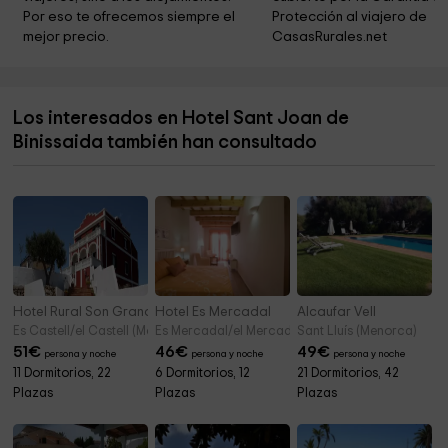
Salón del Reino de los Testigos de Jehová
3,8 km
Por eso te ofrecemos siempre el 
Protección al viajero de 
mejor precio.
CasasRurales.net
Consell Insular de Menorca
4,0 km
Iglesia Evangelica de Menorca
4,1 km
Los interesados en Hotel Sant Joan de
Ayuntamiento de Maó
4,3 km
Binissaida también han consultado
Museu de Menorca
4,6 km
Hotel Rural Son Granot
Hotel Es Mercadal
Alcaufar Vell
Es Castell/el Castell (Menorca)
Es Mercadal/el Mercadal (Menorca)
Sant Lluís (Menorca)
51
€
46
€
49
€
persona y noche
persona y noche
persona y noche
11 Dormitorios, 22
6 Dormitorios, 12
21 Dormitorios, 42
Plazas
Plazas
Plazas