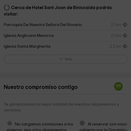
Cerca de Hotel Sant Joan de Binissaida podrás
visitar:
Parroquia De Nuestra Señora Del Rosario
2,1 km
Iglesia Anglicana Menorca
2,1 km
Iglesia Santa Margherita
2,2 km
Museu Militar de Menorca
2,2 km
Más
Iglesia Evangèlica des Castell
2,3 km
Molí de Dalt
3,5 km
Nuestro compromiso contigo
caminamenorca.com
3,5 km
Ayuntamiento De Sant Lluis
3,5 km
Te garantizamos la mejor calidad de nuestros alojamientos y
servicios
Aeródromo de San Luis
3,6 km
Real Aeroclub Mahón Menorca
3,6 km
No cargamos comisiones a los 
Al reservar con nosotr
viajeros, sino a los alojamientos. 
cubierto por la Garantía de