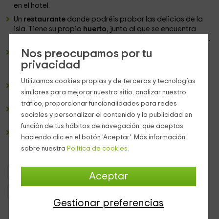
en el hotel.
Un
restaurante
donde podréis probar las delicias de la
isla. Tiene su propio
huerto
, junto al que se encuentra
también una zona con
animales
, como ovejas y caballos.
Nos preocupamos por tu
Hay un gran espacio para que organicéis vuestros
eventos
, bien sean cumpleaños, bodas, o lo que
privacidad
necesitéis.
Utilizamos cookies propias y de terceros y tecnologías
Los
jardines
son
inmensos
, con amplias praderas y con
similares para mejorar nuestro sitio, analizar nuestro
plantas.
tráfico, proporcionar funcionalidades para redes
Tenéis la estupenda
piscina
, con tumbonas al lado y una
sociales y personalizar el contenido y la publicidad en
zona techada.
función de tus hábitos de navegación, que aceptas
Por si esto fuera poco, no dudéis en preguntar en el hotel
haciendo clic en el botón 'Aceptar'. Más información
por su
servicio de masajes
, el complemento perfecto
sobre nuestra
Política de cookies.
para que podáis relajaros.
Hoteles con encanto Islas Baleares
Hoteles con encanto Menorca
Aceptar
Hoteles con encanto Es Castell/el Castell
Gestionar preferencias