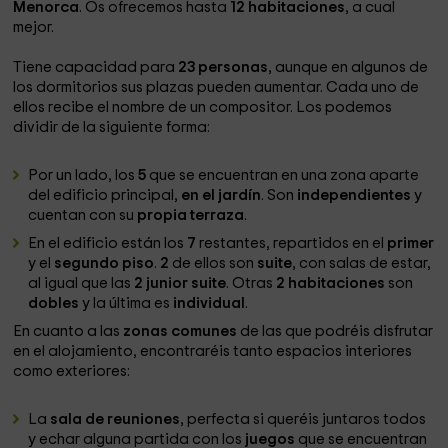
Menorca
. Os ofrecemos hasta
12 habitaciones
, a cual
mejor.
Tiene capacidad para
23 personas
, aunque en algunos de
los dormitorios sus plazas pueden aumentar. Cada uno de
ellos recibe el nombre de un compositor. Los podemos
dividir de la siguiente forma:
Por un lado, los
5
que se encuentran en una zona aparte
del edificio principal,
en el jardín
. Son
independientes
y
cuentan con su
propia terraza
.
En el edificio están los
7
restantes, repartidos en el
primer
y el
segundo piso
.
2
de ellos son
suite
, con salas de estar,
al igual que las
2 junior suite
. Otras
2 habitaciones
son
dobles
y la última es
individual
.
En cuanto a las
zonas comunes
de las que podréis disfrutar
en el alojamiento, encontraréis tanto espacios interiores
como exteriores:
La
sala de reuniones
, perfecta si queréis juntaros todos
y echar alguna partida con los
juegos
que se encuentran