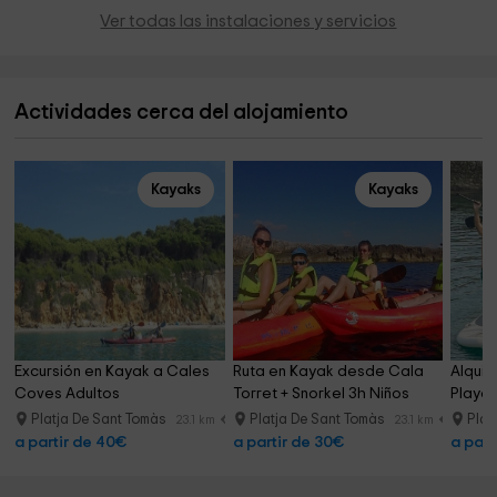
Ver todas las instalaciones y servicios
Actividades cerca del alojamiento
Kayaks
Kayaks
Excursión en Kayak a Cales 
Ruta en Kayak desde Cala 
Alquil
Coves Adultos
Torret + Snorkel 3h Niños
Playa 
Platja De Sant Tomàs
Platja De Sant Tomàs
Plat
23.1 km
23.1 km
a partir de 40€
a partir de 30€
a part