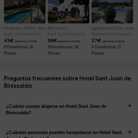
Hotel Son Tretze - Menorca
Biniarroca
Agroturismo Son Juane
Sant Lluís (Menorca)
Sant Lluís (Menorca)
Ciutadella De Menorca (
43
€
58
€
37
€
persona y noche
persona y noche
persona y noche
8 Dormitorios, 16
18 Dormitorios, 36
9 Dormitorios, 21
Plazas
Plazas
Plazas
Preguntas frecuentes sobre Hotel Sant Joan de
Binissaida
¿Cuánto cuesta alojarse en Hotel Sant Joan de
Binissaida?
¿Cuántas personas pueden hospedarse en Hotel Sant