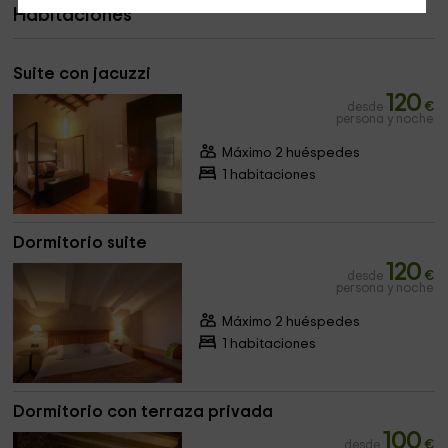
Habitaciones
Suite con jacuzzi
120
desde
€
persona y noche
Máximo 2 huéspedes
1 habitaciones
Dormitorio suite
120
desde
€
persona y noche
Máximo 2 huéspedes
1 habitaciones
Dormitorio con terraza privada
100
desde
€