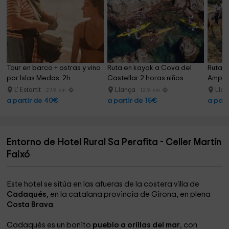
Tour en barco + ostras y vino 
Ruta en kayak a Cova del 
Ruta a
por Islas Medas, 2h
Castellar 2 horas niños
Ampur
L' Estartit
Llança
Lla
27.9 km
12.9 km
a partir de 40€
a partir de 15€
a part
Entorno de Hotel Rural Sa Perafita - Celler Martín
Faixó
Este hotel se sitúa en las afueras de la costera villa de
Cadaqués
, en la catalana provincia de Girona, en plena
Costa Brava
.
Cadaqués es un bonito
pueblo a orillas del mar
, con