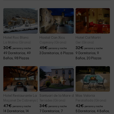
Hotel Roc Blanc
Hostal Can Xicu
Hotel Cal Martri
La Molina (Girona)
Capmany (Girona)
Ger (Girona)
30
€
45
€
32
€
persona y noche
persona y noche
persona y noche
49 Dormitorios, 49
3 Dormitorios, 6 Plazas
9 Dormitorios, 9
Baños, 98 Plazas
Baños, 20 Plazas
Hotel Restaurante La Quadra
Santuari de la Mare de Deú de la Salut
Mas Valoria
Maçanet De Cabrenys (Girona)
Terrades (Girona)
Peratallada (Girona)
47
€
34
€
42
€
persona y noche
persona y noche
persona y noche
14 Dormitorios, 14
7 Dormitorios, 7
5 Dormitorios, 4 Baños,