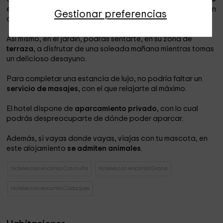
en el cual encontrarás un bonito
estanque
en el que habitan
Gestionar preferencias
algunos animales.
Así mismo, en el jardín, podrás sentarte, en su zona de
terraza
, a disfrutar de una soleada mañana mientras tomas
un delicioso desayuno.
Para completar una estancia de lujo, no podría faltar un
servicio de masajes
, con el que relajarte al máximo.
El hotel dispone de
aparcamiento privado
, con lo cual
podrás despreocuparte de dónde poder aparcar.
Además, si vayas donde vayas, viajas con tu mascota, en
este alojamiento
se admiten animales
.
Hoteles con encanto Cataluña
Hoteles con encanto Girona
Hoteles con encanto Cadaques