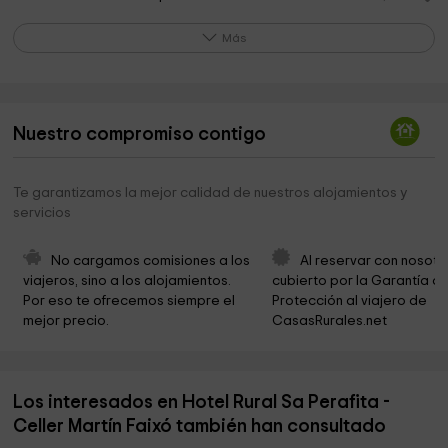
Ayuntamiento De Cadaqués
0,6 km
Más
Salvador Dalis Hus
0,6 km
EXPO DALÍ CADAQUES
0,6 km
Nuestro compromiso contigo
Museo di Cadaqués
0,7 km
Ayuntamiento de Cadaqués
0,7 km
Te garantizamos la mejor calidad de nuestros alojamientos y
servicios
Parròquia de Cadaqués
0,7 km
Katholische Kirche
0,7 km
No cargamos comisiones a los 
Al reservar con nosotr
viajeros, sino a los alojamientos. 
cubierto por la Garantía de
Ayuntamiento de Cadaqués
0,7 km
Por eso te ofrecemos siempre el 
Protección al viajero de 
mejor precio.
CasasRurales.net
Parking
0,9 km
Casa Blava
1,1 km
Los interesados en Hotel Rural Sa Perafita -
Excursión Sábado
1,3 km
Celler Martín Faixó también han consultado
Paratge de Tudela
3,4 km