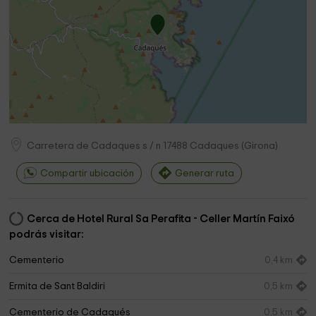
Carretera de Cadaques s / n
17488
Cadaques
(
Girona
)
Compartir ubicación
Generar ruta
Cerca de Hotel Rural Sa Perafita - Celler Martín Faixó
podrás visitar:
Cementerio
0,4 km
Ermita de Sant Baldiri
0,5 km
Cementerio de Cadaqués
0,5 km