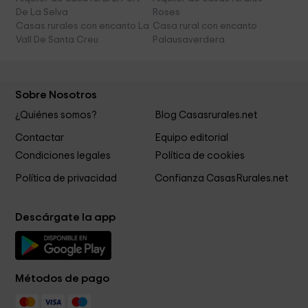
De La Selva
Roses
Casas rurales con encanto La
Casa rural con encanto
Vall De Santa Creu
Palausaverdera
Sobre Nosotros
¿Quiénes somos?
Blog Casasrurales.net
Contactar
Equipo editorial
Condiciones legales
Política de cookies
Política de privacidad
Confianza CasasRurales.net
Descárgate la app
Métodos de pago