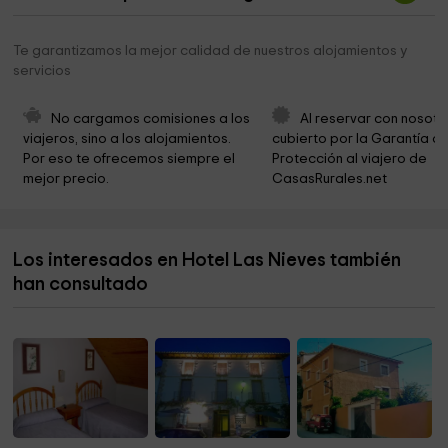
Municipio de Torla
4,9 km
Centro Visitantes Sector Ordesa - Parking Libre -
4,9 km
Te garantizamos la mejor calidad de nuestros alojamientos y
Bus
servicios
Agua y Nieve - Actividades de aventura y
5,0 km
barranquismo en Torla-Ordesa, en los Pirineos de
No cargamos comisiones a los 
Al reservar con nosotr
Huesca
viajeros, sino a los alojamientos. 
cubierto por la Garantía de
Por eso te ofrecemos siempre el 
Protección al viajero de 
Ordesa Y Monte Perdido National Park
5,0 km
mejor precio.
CasasRurales.net
Iglesia de Torla
5,0 km
Ermita de la Asunción
5,3 km
Los interesados en Hotel Las Nieves también
han consultado
Ermita de la Virgen de Morillo
5,3 km
Ermita de San Cristóbal
6,5 km
Iglesia de la Virgen de Septiembre
6,6 km