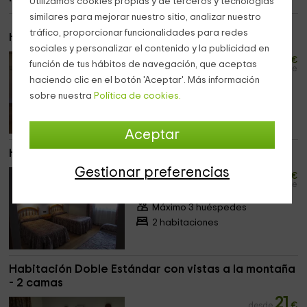
Utilizamos cookies propias y de terceros y tecnologías
similares para mejorar nuestro sitio, analizar nuestro
tráfico, proporcionar funcionalidades para redes
Habitación Doble - Ático
sociales y personalizar el contenido y la publicidad en
21
desde
€
función de tus hábitos de navegación, que aceptas
persona y noche
haciendo clic en el botón 'Aceptar'. Más información
Máximo 2 huéspedes
sobre nuestra
Política de cookies.
2 habitaciones
Aceptar
Habitación Triple
19
Gestionar preferencias
desde
€
persona y noche
Máximo 3 huéspedes
2 habitaciones
Habitación Doble Estándar con vistas a la montaña
- 2 camas
21
desde
€