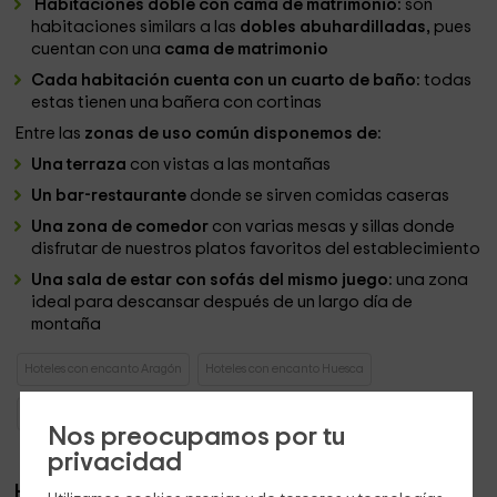
Habitaciones doble con cama de matrimonio:
son
habitaciones similars a las
dobles abuhardilladas,
pues
cuentan con una
cama de matrimonio
Cada habitación cuenta con un cuarto de baño:
todas
estas tienen una bañera con cortinas
Entre las
zonas de uso común disponemos de:
Una terraza
con vistas a las montañas
Un bar-restaurante
donde se sirven comidas caseras
Una zona de comedor
con varias mesas y sillas donde
disfrutar de nuestros platos favoritos del establecimiento
Una sala de estar con sofás del mismo juego:
una zona
ideal para descansar después de un largo día de
montaña
Hoteles con encanto Aragón
Hoteles con encanto Huesca
Hoteles con encanto Torla
Nos preocupamos por tu
privacidad
Habitaciones