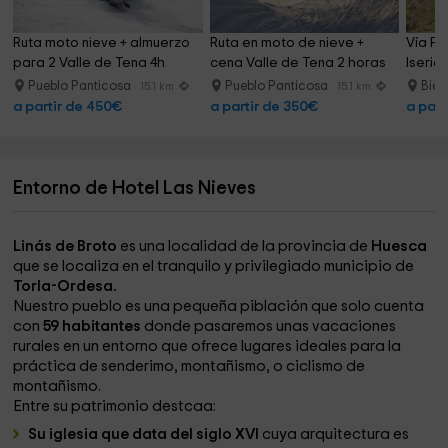
Ruta moto nieve + almuerzo 
Ruta en moto de nieve + 
Vía Fe
para 2 Valle de Tena 4h
cena Valle de Tena 2 horas
Iseria
Pueblo Panticosa
Pueblo Panticosa
Bie
15.1 km
15.1 km
a partir de 450€
a partir de 350€
a part
Entorno de Hotel Las Nieves
Linás de Broto
es una localidad de la provincia de
Huesca
que se localiza en el tranquilo y privilegiado municipio de
Torla-Ordesa.
Nuestro pueblo es una pequeña piblación que solo cuenta
con
59 habitantes
donde pasaremos unas vacaciones
rurales en un entorno que ofrece lugares ideales para la
práctica de senderimo, montañismo, o ciclismo de
montañismo.
Entre su patrimonio destcaa:
Su iglesia que data del siglo XVI
cuya arquitectura es