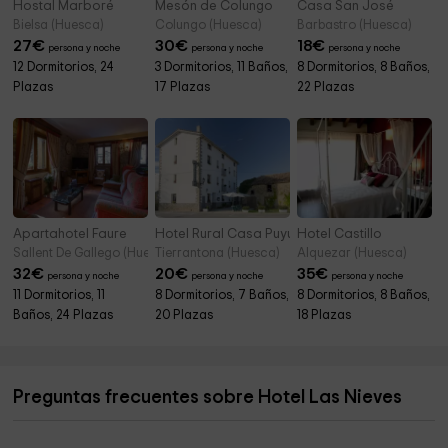
Hostal Marboré
Mesón de Colungo
Casa San José
Bielsa (Huesca)
Colungo (Huesca)
Barbastro (Huesca)
27
€
30
€
18
€
persona y noche
persona y noche
persona y noche
12 Dormitorios, 24
3 Dormitorios, 11 Baños,
8 Dormitorios, 8 Baños,
Plazas
17 Plazas
22 Plazas
Apartahotel Faure
Hotel Rural Casa Puyuelo
Hotel Castillo
Sallent De Gallego (Huesca)
Tierrantona (Huesca)
Alquezar (Huesca)
32
€
20
€
35
€
persona y noche
persona y noche
persona y noche
11 Dormitorios, 11
8 Dormitorios, 7 Baños,
8 Dormitorios, 8 Baños,
Baños, 24 Plazas
20 Plazas
18 Plazas
Preguntas frecuentes sobre Hotel Las Nieves