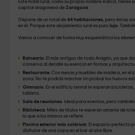
Este hotel rural, como su propio nombre indica, tienes s
capital aragonesa de
Zaragoza
.
Dispone de un total de
64 habitaciones
, pero éstas s
en él. Porque este alojamiento rural es puro
lujo
. Tambi
Vamos a conocer de forma muy esquemática los elemento
Balneario
. El más antiguo de todo Aragón, ya que dat
conserva al detalle su esencia en formas y arquitectu
Restaurante
. Con mesas y muebles de madera, en él
zona. No te podrás marchar sin probar los huevos est
Gimnasio
. En el edificio termal te esperan biciclet
tableta.
Sala de reuniones
. Ideal para eventos, pero también
Biblioteca
. Miles de títulos te esperan amante de l
lo que a los mismos se refiere.
Piscina exterior más solárium.
El espacio perfecto pa
disfrutar de una copa en el bar al aire libre.