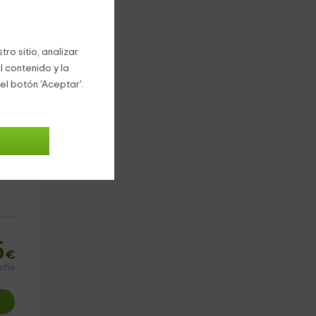
no.
ro sitio, analizar
l contenido y la
el botón 'Aceptar'.
5
€
oche