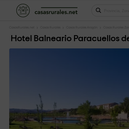
CasasRurales.net
Casas Rurales
Casas Rurales Aragón
Casas Rurales Za
Hotel Balneario Paracuellos d