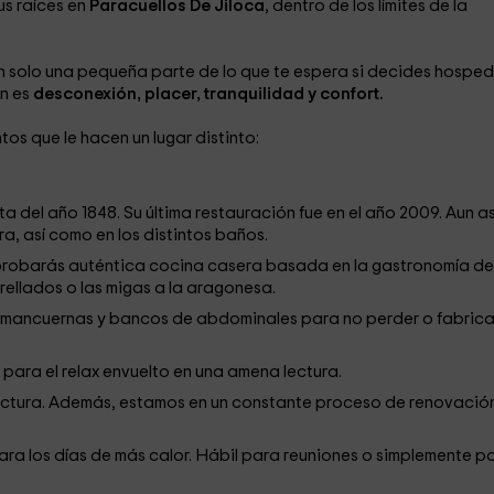
us raíces en
Paracuellos De Jiloca
, dentro de los límites de la
on solo una pequeña parte de lo que te espera si decides hospe
én es
desconexión, placer, tranquilidad y confort.
s que le hacen un lugar distinto:
a del año 1848. Su última restauración fue en el año 2009. Aun as
ra, así como en los distintos baños.
 probarás auténtica cocina casera basada en la gastronomía de
rellados o las migas a la aragonesa.
as, mancuernas y bancos de abdominales para no perder o fabrica
 para el relax envuelto en una amena lectura.
a lectura. Además, estamos en un constante proceso de renovació
ra los días de más calor. Hábil para reuniones o simplemente p