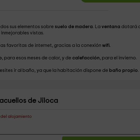
odos sus elementos sobre
suelo de madera
. La
ventana
dotará a
 inmejorables vistas.
as favoritas de internet, gracias a la conexión
wifi.
o
, para esos meses de calor, y de
calefacción
, para el invierno.
ites ir al baño, ya que la habitación dispone de
baño propio
.
acuellos de Jiloca
s del alojamiento