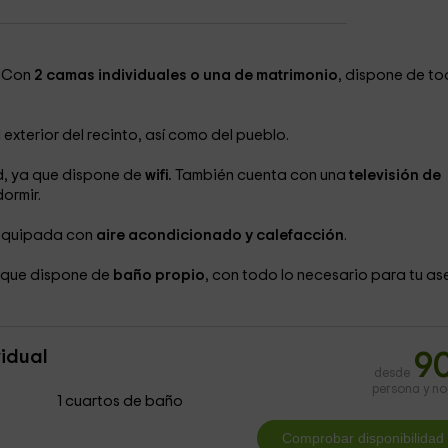
. Con
2 camas individuales o una de matrimonio
, dispone de t
 exterior del recinto, así como del pueblo.
d, ya que dispone de
wifi.
También cuenta con una
televisión de
dormir.
 equipada con
aire acondicionado y calefacción
.
r que dispone de
baño propio
, con todo lo necesario para tu as
vidual
9
desde
persona y n
1 cuartos de baño