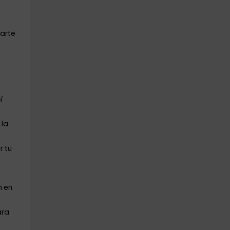
darte
í
 la
r tu
n en
ara