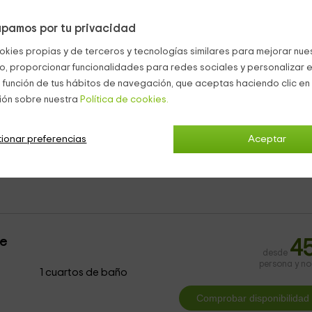
2 lagos naturales
, uno de ellos disponible para bañarse en vera
pamos por tu privacidad
m de paseos. Todo ello equipado con muebles jardín.
ueños.
okies propias y de terceros y tecnologías similares para mejorar nuest
co, proporcionar funcionalidades para redes sociales y personalizar e
a los aficionados al balón,
campo de fútbol 7.
 función de tus hábitos de navegación, que aceptas haciendo clic en 
rno rural.
ión sobre nuestra
Política de cookies.
ue preocuparte por tu coche.
ionar preferencias
Aceptar
ta:
tú
eles con encanto Paracuellos De Jiloca
le
4
desde
persona y n
1 cuartos de baño