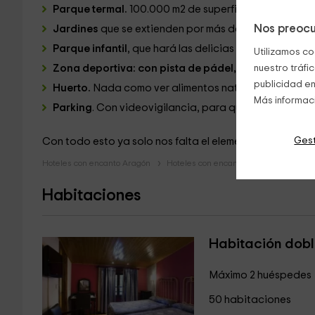
Parque termal.
100.000 m2 de superficie a través de
Nos preocu
Jardines
que se extienden por más de 40.000 m2 y 2k
Parque infantil
, que hará las delicias de los más peq
Utilizamos co
Zona deportiva: con pista de pádel, petanca
nuestro tráfi
y, par
publicidad en
Huerto.
Nada como ver alimentos naturales en un ento
Más informac
Parking
. Con videovigilancia, para que no tengas q
Gest
Con todo esto ya solo nos falta el elemento protagonis
Hoteles con encanto Aragón
Hoteles con encanto Zaragoza
Hot
Habitaciones
Habitación dob
Máximo 2 huéspedes
50 habitaciones