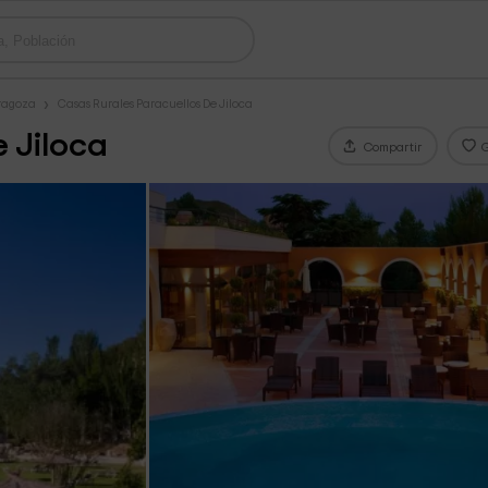
ragoza
Casas Rurales Paracuellos De Jiloca
e Jiloca
Compartir