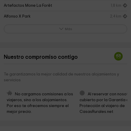
Artefactos Mone La Forêt
1,8 km
Alfonso X Park
2,4 km
Ayuntamiento de Siero
2,5 km
Más
Iglesia de San Pedro
2,6 km
Loma de Siero Recreation Area
4,8 km
Nuestro compromiso contigo
La Cubiella
4,8 km
Iglesia románica de Santa María de Narzana
4,9 km
Te garantizamos la mejor calidad de nuestros alojamientos y
servicios
Texu de Narzana
4,9 km
Cementerio de Lieres
5,2 km
No cargamos comisiones a los 
Al reservar con nosotr
viajeros, sino a los alojamientos. 
cubierto por la Garantía de
Parroquia de la San Martín de la Carrera
5,4 km
Por eso te ofrecemos siempre el 
Protección al viajero de 
mejor precio.
CasasRurales.net
Somiedo Park
5,7 km
Ayuntamiento de Sariego
6,0 km