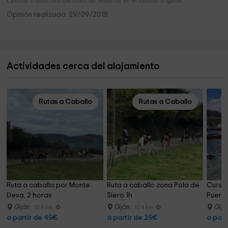
Opinión traducida del francés. Mostrar en el idioma original.
Opinión realizada: 29/09/2018
Actividades cerca del alojamiento
Rutas a Caballo
Rutas a Caballo
Ruta a caballo por Monte 
Ruta a caballo zona Pola de 
Curso 
Deva, 2 horas
Siero 1h
Puerto
Gijón
Gijón
Gijó
10.4 km
10.4 km
a partir de 45€
a partir de 25€
a part