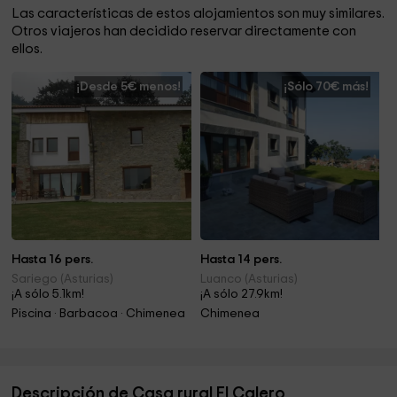
Las características de estos alojamientos son muy similares.
Otros viajeros han decidido reservar directamente con
ellos.
¡Desde 5€ menos!
¡Sólo 70€ más!
Hasta 16 pers.
Hasta 14 pers.
Sariego (Asturias)
Luanco (Asturias)
¡A sólo 5.1km!
¡A sólo 27.9km!
Piscina · Barbacoa · Chimenea
Chimenea
Descripción de Casa rural El Calero