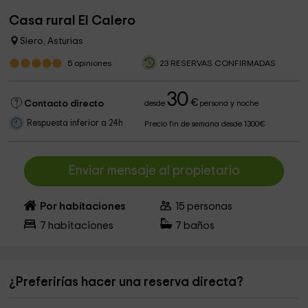
Casa rural El Calero
Siero, Asturias
5
opiniones
23 RESERVAS CONFIRMADAS
30
€
Contacto directo
desde
persona y noche
Respuesta inferior a 24h
Precio fin de semana desde 1300€
Enviar mensaje al propietario
Por habitaciones
15
personas
7
habitaciones
7
baños
¿Preferirías hacer una reserva directa?