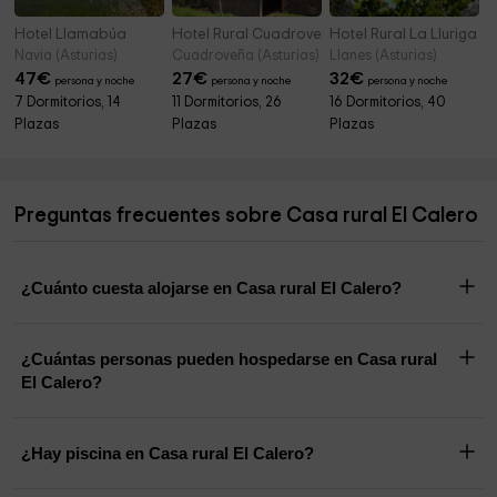
Hotel Llamabúa
Hotel Rural Cuadroveña
Hotel Rural La Lluriga
Navia (Asturias)
Cuadroveña (Asturias)
Llanes (Asturias)
47
€
27
€
32
€
persona y noche
persona y noche
persona y noche
7 Dormitorios, 14
11 Dormitorios, 26
16 Dormitorios, 40
Plazas
Plazas
Plazas
Preguntas frecuentes sobre Casa rural El Calero
¿Cuánto cuesta alojarse en Casa rural El Calero?
¿Cuántas personas pueden hospedarse en Casa rural
El Calero?
¿Hay piscina en Casa rural El Calero?