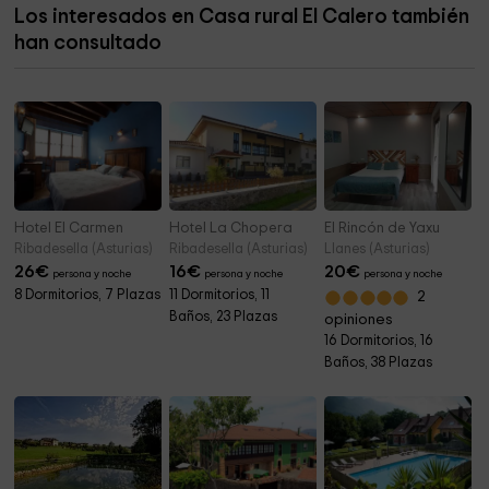
Los interesados en Casa rural El Calero también
Limpiezas Asturforesta
6,0 km
han consultado
Museo Asturias Si Yo Pudiera
6,3 km
Hotel El Carmen
Hotel La Chopera
El Rincón de Yaxu
Ribadesella (Asturias)
Ribadesella (Asturias)
Llanes (Asturias)
26
€
16
€
20
€
persona y noche
persona y noche
persona y noche
8 Dormitorios, 7 Plazas
11 Dormitorios, 11
2
Baños, 23 Plazas
opiniones
16 Dormitorios, 16
Baños, 38 Plazas