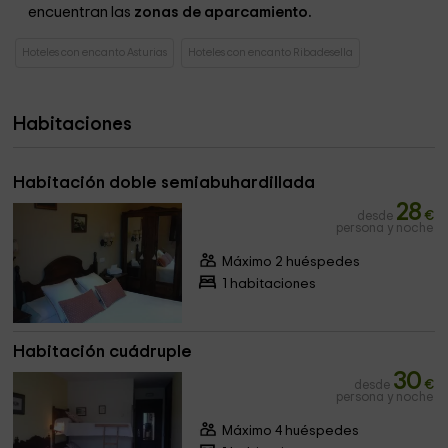
encuentran las
zonas de aparcamiento.
Hoteles con encanto Asturias
Hoteles con encanto Ribadesella
Habitaciones
Habitación doble semiabuhardillada
28
desde
€
persona y noche
Máximo 2 huéspedes
1 habitaciones
Habitación cuádruple
30
desde
€
persona y noche
Máximo 4 huéspedes