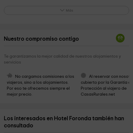
Ayuntamiento De Ribadesella
0,8 km
Más
Rock Art Center of Tito Bustillo
0,8 km
Área Recreativa de Ardines
0,8 km
Nuestro compromiso contigo
Cementerio
0,8 km
Parroquia de San Martín
2,5 km
Te garantizamos la mejor calidad de nuestros alojamientos y
servicios
Ermita Virgen del Carmen
2,9 km
Ermita de San Julián
3,4 km
No cargamos comisiones a los 
Al reservar con nosotr
viajeros, sino a los alojamientos. 
cubierto por la Garantía de
Hermitage of Nuestra Señora del Carmen
3,6 km
Por eso te ofrecemos siempre el 
Protección al viajero de 
mejor precio.
CasasRurales.net
Iglesia de San Esteban de Leces
3,7 km
Ermita de San Antonio
4,7 km
Los interesados en Hotel Foronda también han
Ermita de la Paz
5,0 km
consultado
Ermita de San Martín
5,4 km