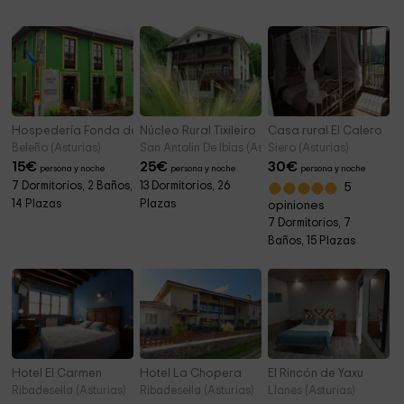
Hospedería Fonda de Ponga
Núcleo Rural Tixileiro
Casa rural El Calero
Beleño (Asturias)
San Antolin De Ibias (Asturias)
Siero (Asturias)
15
€
25
€
30
€
persona y noche
persona y noche
persona y noche
7 Dormitorios, 2 Baños,
13 Dormitorios, 26
5
14 Plazas
Plazas
opiniones
7 Dormitorios, 7
Baños, 15 Plazas
Hotel El Carmen
Hotel La Chopera
El Rincón de Yaxu
Ribadesella (Asturias)
Ribadesella (Asturias)
Llanes (Asturias)