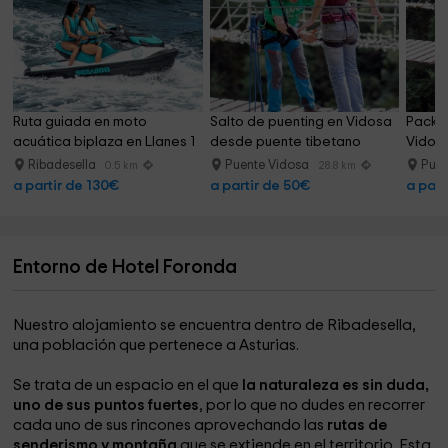
Ruta guiada en moto 
Salto de puenting en Vidosa 
Pack 2
acuática biplaza en Llanes 1 
desde puente tibetano
Vidosa
h
Ribadesella
Puente Vidosa
Puen
0.5 km
28.8 km
a partir de 130€
a partir de 50€
a part
Entorno de Hotel Foronda
Nuestro alojamiento se encuentra dentro de Ribadesella,
una población que pertenece a Asturias.
Se trata de un espacio en el que
la naturaleza es sin duda,
uno de sus puntos fuertes
, por lo que no dudes en recorrer
cada uno de sus rincones aprovechando las
rutas de
senderismo y montaña
que se extiende en el territorio. Esta