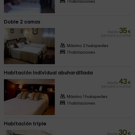
1 habitaciones
Doble 2 camas
35
desde
€
persona y noche
Máximo 2 huéspedes
1 habitaciones
Habitación individual abuhardillada
43
desde
€
persona y noche
Máximo 1 huéspedes
1 habitaciones
Habitación triple
30
desde
€