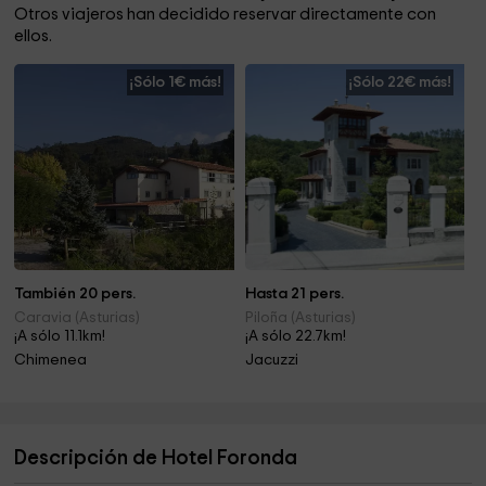
Otros viajeros han decidido reservar directamente con
ellos.
¡Sólo 1€ más!
¡Sólo 22€ más!
También 20 pers.
Hasta 21 pers.
Caravia (Asturias)
Piloña (Asturias)
¡A sólo 11.1km!
¡A sólo 22.7km!
Chimenea
Jacuzzi
Descripción de Hotel Foronda