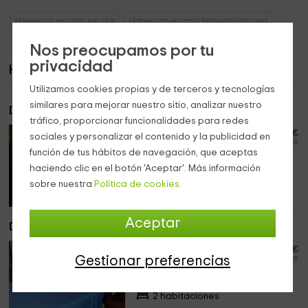
Hoteles con encanto Asturias
Hoteles con encanto Belmonte (Asturias)
Nos preocupamos por tu
privacidad
Habitaciones
Utilizamos cookies propias y de terceros y tecnologías
similares para mejorar nuestro sitio, analizar nuestro
Dormitorio 104
tráfico, proporcionar funcionalidades para redes
20
desde
€
sociales y personalizar el contenido y la publicidad en
persona y noche
función de tus hábitos de navegación, que aceptas
Máximo 3 huéspedes
haciendo clic en el botón 'Aceptar'. Más información
4 habitaciones
sobre nuestra
Política de cookies.
Aceptar
Dormitorio 105
30
desde
€
persona y noche
Gestionar preferencias
Máximo 2 huéspedes
2 habitaciones