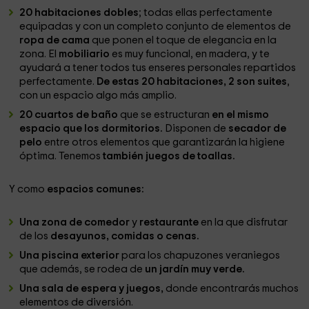
20 habitaciones dobles
; todas ellas perfectamente
equipadas y con un completo conjunto de elementos de
ropa de cama
que ponen el toque de elegancia en la
zona. El
mobiliario
es muy funcional, en madera, y te
ayudará a tener todos tus enseres personales repartidos
perfectamente.
De estas 20 habitaciones, 2 son suites
,
con un espacio algo más amplio.
20 cuartos de baño
que se estructuran
en el mismo
espacio que los dormitorios.
Disponen de
secador de
pelo
entre otros elementos que garantizarán la higiene
óptima. Tenemos
también juegos de toallas.
Y como
espacios comunes:
Una zona de comedor
y
restaurante
en la que disfrutar
de los
desayunos, comidas o cenas.
Una piscina exterior
para los chapuzones veraniegos
que además, se rodea de
un jardín muy verde.
Una sala de espera y juegos,
donde encontrarás muchos
elementos de diversión.