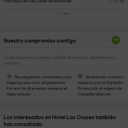
Parroquia de San Julián de Belmonte
0,1 km
Ayuntamiento De Grado
0,1 km
Más
La Casa del Lobo
0,1 km
Ayuntamiento de Belmonte de Miranda
0,1 km
Nuestro compromiso contigo
Diocesis de Oviedo
0,3 km
Cementerio parroquial de Belmonte
0,7 km
Te garantizamos la mejor calidad de nuestros alojamientos y
servicios
Restiello
3,1 km
Area Recreativa Vigonzalez
3,5 km
No cargamos comisiones a los 
Al reservar con nosotr
viajeros, sino a los alojamientos. 
cubierto por la Garantía de
Cementerio parroquial de Vigaña
4,1 km
Por eso te ofrecemos siempre el 
Protección al viajero de 
mejor precio.
CasasRurales.net
Cementerio parroquial de San Martín de Ondes
4,2 km
Iglesia parroquial de Las Estacas
4,5 km
Los interesados en Hotel Las Cruces también
Cementerio parroquial de Las Estacas
4,5 km
han consultado