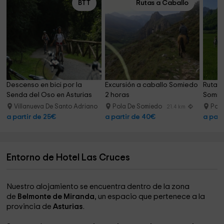
BTT
Rutas a Caballo
Descenso en bici por la 
Excursión a caballo Somiedo 
Ruta a
Senda del Oso en Asturias
2 horas
Somie
Villanueva De Santo Adriano
Pola De Somiedo
Pol
17.4 km
21.4 km
a partir de 25€
a partir de 40€
a part
Entorno de Hotel Las Cruces
Nuestro alojamiento se encuentra dentro de la zona
de
Belmonte de Miranda
, un espacio que pertenece a la
provincia de
Asturias
.