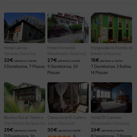
Cementerio parroquial de Leiguarda
5,1 km
Hotel Llerau
Hotel Foronda
Hospedería Fonda de 
Taranes (Asturias)
Ribadesella (Asturias)
Beleño (Asturias)
32
€
27
€
15
€
persona y noche
persona y noche
persona y noche
3 Dormitorios, 7 Plazas
9 Dormitorios, 20
7 Dormitorios, 2 Baños,
Plazas
14 Plazas
Núcleo Rural Tixileiro
Casa rural El Calero
Hotel El Carmen
San Antolin De Ibias (Asturias)
Siero (Asturias)
Ribadesella (Asturias)
25
€
30
€
26
€
persona y noche
persona y noche
persona y noche
13 Dormitorios, 26
8 Dormitorios, 7 Plazas