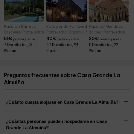
Pazo do Barreiro
Parador de Pontevedra
Pazo de Mendoza
Crecente (Pontevedra)
Pontevedra (Capital) (Pontevedra)
Baiona (Pontevedra)
51
€
40
€
30
€
persona y noche
persona y noche
persona y noche
7 Dormitorios, 18
47 Dormitorios, 94
11 Dormitorios, 22
Plazas
Plazas
Plazas
Preguntas frecuentes sobre Casa Grande La
Almuiña
¿Cuánto cuesta alojarse en Casa Grande La Almuiña?
¿Cuántas personas pueden hospedarse en Casa
Grande La Almuiña?