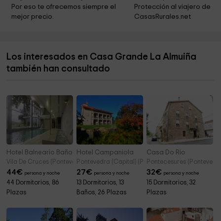
Capilla San Miguel
9,4 km
Por eso te ofrecemos siempre el 
Protección al viajero de 
mejor precio.
CasasRurales.net
Carqueixal
9,4 km
Iglesia San Bartolome
9,5 km
Los interesados en Casa Grande La Almuiña
CRUCEIRO QUEBRADO
10,2 km
también han consultado
Parroquia San Cibrán de Padrenda
10,3 km
Hotel Balneario Baños da Brea
Hotel Campaniola
Casa Do Rio
Vila De Cruces (Pontevedra)
Pontevedra (Capital) (Pontevedra)
Pontecesures (Pontevedr
44
€
27
€
32
€
persona y noche
persona y noche
persona y noche
44 Dormitorios, 86
13 Dormitorios, 13
15 Dormitorios, 32
Plazas
Baños, 26 Plazas
Plazas