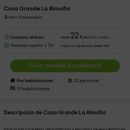
Casa Grande La Almuiña
Arbo, Pontevedra
22
€
Contacto directo
desde
persona y noche
Respuesta superior a 72h
Precio fin de semana desde 90€
Enviar mensaje al propietario
Por habitaciones
20
personas
10
habitaciones
Descripción de Casa Grande La Almuiña
Este hotel rural lleno de tradición y encanto se encuentra en