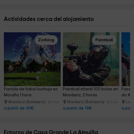
Actividades cerca del alojamiento
Zorbing
Paintball
Partida de fútbol burbuja en 
Paintball infantil 100 bolas en 
Paseo 
Moraña 1 hora
Mondariz, 2 horas
do Xur
Mondariz (Balneario)
Mondariz (Balneario)
Lobi
18.2 km
18.2 km
a partir de 30€
a partir de 15€
a part
Entorno de Casa Grande La Almuiña