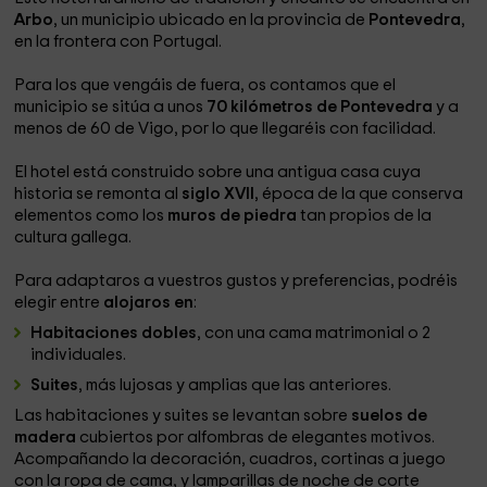
Arbo
, un municipio ubicado en la provincia de
Pontevedra
,
en la frontera con Portugal.
Para los que vengáis de fuera, os contamos que el
municipio se sitúa a unos
70 kilómetros de Pontevedra
y a
menos de 60 de Vigo, por lo que llegaréis con facilidad.
El hotel está construido sobre una antigua casa cuya
historia se remonta al
siglo XVII
, época de la que
conserva
elementos como los
muros de piedra
tan propios de la
cultura gallega.
Para adaptaros a vuestros gustos y preferencias, podréis
elegir entre
alojaros en
:
Habitaciones dobles
, con una cama matrimonial o 2
individuales.
Suites
, más lujosas y amplias que las anteriores.
Las habitaciones y suites se levantan sobre
suelos de
madera
cubiertos por alfombras de elegantes motivos.
Acompañando la decoración, cuadros, cortinas a juego
con la ropa de cama, y lamparillas de noche de corte