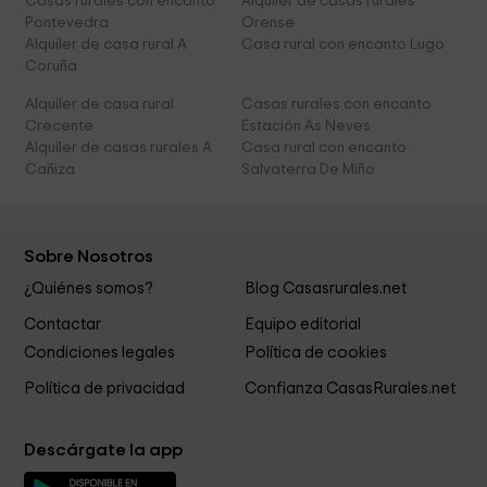
Casas rurales con encanto
Alquiler de casas rurales
Pontevedra
Orense
Alquiler de casa rural A
Casa rural con encanto Lugo
Coruña
Alquiler de casa rural
Casas rurales con encanto
Crecente
Estación As Neves
Alquiler de casas rurales A
Casa rural con encanto
Cañiza
Salvaterra De Miño
Sobre Nosotros
¿Quiénes somos?
Blog Casasrurales.net
Contactar
Equipo editorial
Condiciones legales
Política de cookies
Política de privacidad
Confianza CasasRurales.net
Descárgate la app