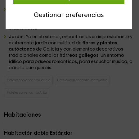
adaptarla a eventos de todo tipo.
Bodega.
En una zona bañara por las aguas del Miño no
Gestionar preferencias
podía faltar una bodega. No os vayáis sin probar los
vinos, licores o aguardientes que se producen en el
propio hotel.
Jardín.
Ya en el exterior, encontramos un impresionante y
exuberante jardín con multitud de
flores y plantas
autóctonas
de Galicia y con elementos decorativos
tradicionales como los
hórreos gallegos
. Un entorno
idílico para paseos románticos, para escuchar música, o
para lo que queráis.
Hoteles con encanto Galicia
Hoteles con encanto Pontevedra
Hoteles con encanto Arbo
Habitaciones
Habitación doble Estándar