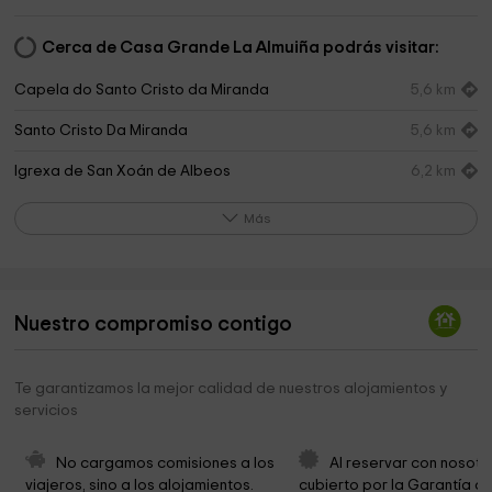
Cerca de Casa Grande La Almuiña podrás visitar:
Capela do Santo Cristo da Miranda
5,6 km
Santo Cristo Da Miranda
5,6 km
Igrexa de San Xoán de Albeos
6,2 km
Santa Cristina de Valeixe
7,1 km
Más
Nosa Señora Dos Remedios
7,2 km
Iglesia de San Jorge, Vilar
8,5 km
Nuestro compromiso contigo
Concello de Crecente
8,7 km
Parroquia de San Pedro de Crecente
8,7 km
Te garantizamos la mejor calidad de nuestros alojamientos y
servicios
Igrexa de San Pedro
8,8 km
Nosa Señora de Fátima
8,9 km
No cargamos comisiones a los 
Al reservar con nosotr
viajeros, sino a los alojamientos. 
cubierto por la Garantía de