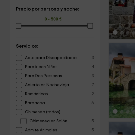
‹
Precio por persona y noche:
Servicios:
Apta para Discapacitados
3
Para ir con Niños
4
Para Dos Personas
3
‹
Abierto en Nochevieja
7
Románticas
2
Barbacoa
6
Chimenea (todos)
Chimenea en Salón
5
Admite Animales
5