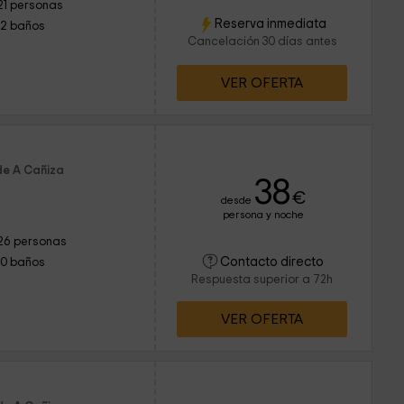
21 personas
Reserva inmediata
12 baños
Cancelación 30 días antes
VER OFERTA
de A Cañiza
38
€
desde
persona y noche
26 personas
Contacto directo
10 baños
Respuesta superior a 72h
VER OFERTA