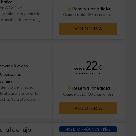
1 baños
en A Cañiza
Reserva inmediata
 privilegiado, entre los
Cancelación 30 días antes
undanal ruido pero muy
VER OFERTA
22
ervado 3 veces
€
desde
persona y noche
19 personas
5 baños
 dentro de la zona
Reserva inmediata
ideal para conocer la
Cancelación 30 días antes
edra. Se trata de un
VER OFERTA
ural de lujo
40% DTO. PRÓXIMOS 7 DÍAS