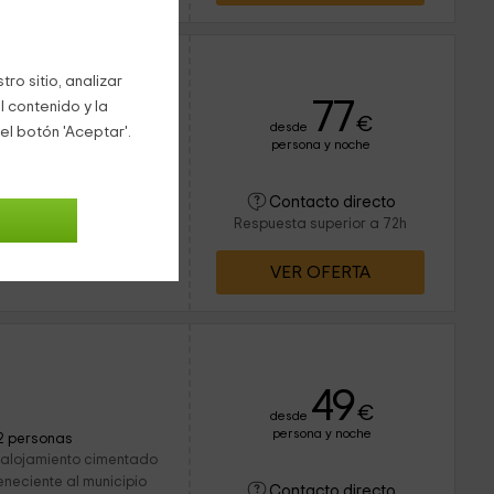
ro sitio, analizar
77
l contenido y la
€
desde
el botón 'Aceptar'.
persona y noche
2 personas
6 baños
da en A
Contacto directo
 la provincia de
Respuesta superior a 72h
ación de más de 5.000
VER OFERTA
49
€
desde
persona y noche
2 personas
 alojamiento cimentado
teneciente al municipio
Contacto directo