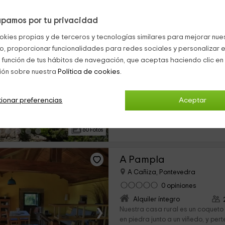
pamos por tu privacidad
Escribana de Torgo
okies propias y de terceros y tecnologías similares para mejorar nuest
A Cañiza, Pontevedra
co, proporcionar funcionalidades para redes sociales y personalizar e
0 opiniones
 función de tus hábitos de navegación, que aceptas haciendo clic en 
Por habitaciones
ión sobre nuestra
Política de cookies.
›
6 habitaciones
La espectacular casa está ubica
ionar preferencias
Aceptar
Cañiza, municipio perteneciente a
Pontevedra. Cuenta con una pobl
habitantes, siendo un...
60 Fotos
A Pampla
A Cañiza, Pontevedra
0 opiniones
Alquiler íntegro
›
Nuestra casa rural es un coqueto
en piedra junto a un viñedo, y per