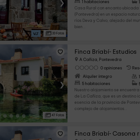
›
1 habitaciones
Casa Rural con encanto ubicada 
(Pontevedra) en un espacio natural
ríos Deva y Calvo, alejado del m
bien...
33 Fotos
Finca Briabí- Estudios
A Cañiza, Pontevedra
0 opiniones
Res
Alquiler íntegro
›
5 habitaciones
Nuestro alojamiento se encuentra
de La Cañiza, que es un destino 
esencia de la provincia de Pontev
complejo de alojamientos...
47 Fotos
Finca Briabí- Casona r