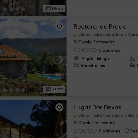
15 Fotos
Rectoral de Prado
Alojamiento ubicado a 7.3km 
Covelo, Pontevedra
0 opiniones
›
Alquiler íntegro
5 habitaciones
17 Fotos
Lugar Dos Devas
Alojamiento ubicado a 7.8km 
Covelo, Pontevedra
0 opiniones
Res