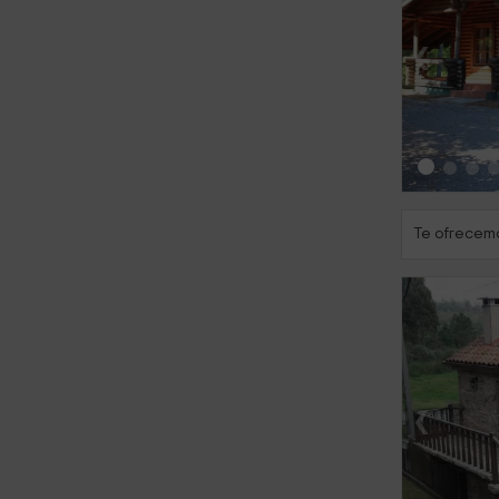
‹
Te ofrecemo
‹