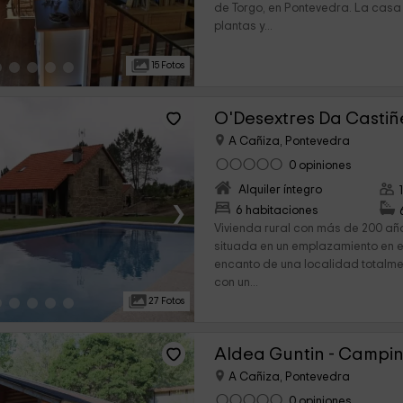
de Torgo, en Pontevedra. La casa 
plantas y...
15 Fotos
O'Desextres Da Castiñ
A Cañiza, Pontevedra
0 opiniones
Alquiler íntegro
›
6 habitaciones
Vivienda rural con más de 200 añ
situada en un emplazamiento en e
encanto de una localidad totalmen
con un...
27 Fotos
Aldea Guntin - Campi
A Cañiza, Pontevedra
0 opiniones