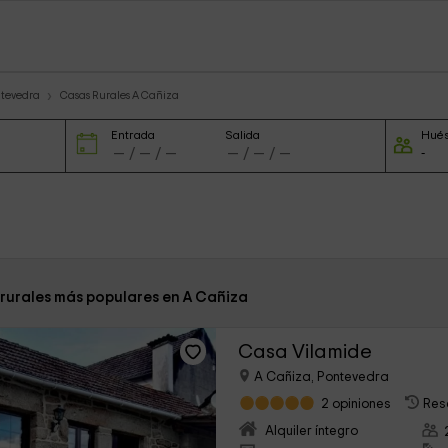
ntevedra
Casas Rurales A Cañiza
Entrada
Salida
Hué
 rurales más populares en A Cañiza
Casa Vilamide
A Cañiza, Pontevedra
2 opiniones
Res
Alquiler íntegro