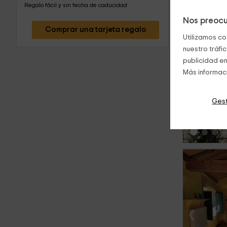
Regalo fácil y sin fecha de caducidad
Nos preocu
Comprar una tarjeta regalo
Utilizamos co
nuestro tráfi
publicidad en
Más informac
‹
Gest
‹