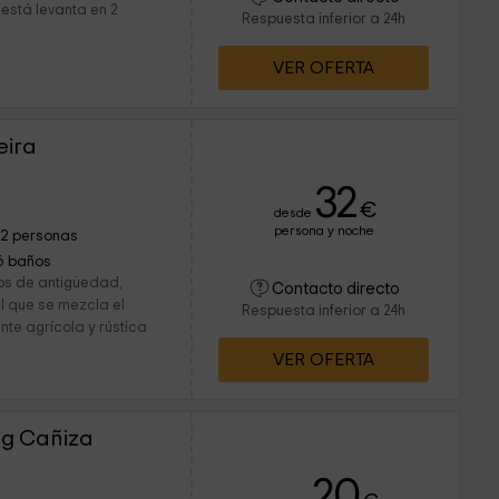
está levanta en 2
Respuesta inferior a 24h
VER OFERTA
eira
32
€
desde
persona y noche
12 personas
6 baños
os de antigüedad,
Contacto directo
l que se mezcla el
Respuesta inferior a 24h
te agrícola y rústica
VER OFERTA
ng Cañiza
20