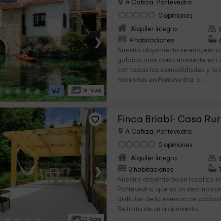
A Cañiza, Pontevedra
0 opiniones
Alquiler íntegro
›
4 habitaciones
Nuestro alojamiento se encuentra
galaico, mas concretamente en L
con todas las comodidades y la 
necesitas en Pontevedra, a...
16 Fotos
Finca Briabí- Casa Rur
A Cañiza, Pontevedra
0 opiniones
Alquiler íntegro
›
3 habitaciones
Nuestro alojamiento se localiza en
Pontevedra, que es un destino co
disfrutar de la esencia de pobla
Se trata de un alojamiento...
23 Fotos