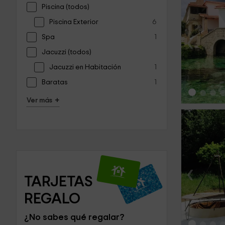
Piscina (todos)
Piscina Exterior
6
‹
Spa
1
Jacuzzi (todos)
Jacuzzi en Habitación
1
Baratas
1
+
Ver más
‹
TARJETAS 
REGALO
¿No sabes qué regalar?