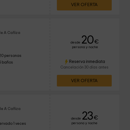
VER OFERTA
de A Cañiza
20
€
desde
persona y noche
20 personas
Reserva inmediata
5 baños
Cancelación 30 días antes
VER OFERTA
de A Cañiza
23
€
desde
persona y noche
ervado 1 veces