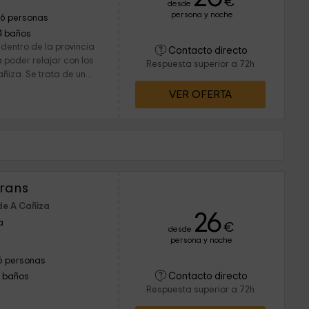
€
desde
persona y noche
16 personas
4 baños
dentro de la provincia
Contacto directo
a poder relajar con los
Respuesta superior a 72h
iza. Se trata de un...
VER OFERTA
rans
de A Cañiza
26
a
€
desde
persona y noche
6 personas
Contacto directo
1 baños
Respuesta superior a 72h