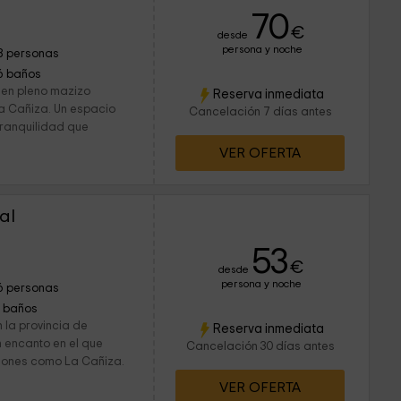
70
€
desde
persona y noche
8 personas
6 baños
 en pleno mazizo
Reserva inmediata
a Cañiza. Un espacio
Cancelación 7 días antes
tranquilidad que
VER OFERTA
al
53
€
desde
persona y noche
6 personas
1 baños
 la provincia de
Reserva inmediata
n encanto en el que
Cancelación 30 días antes
ciones como La Cañiza.
VER OFERTA