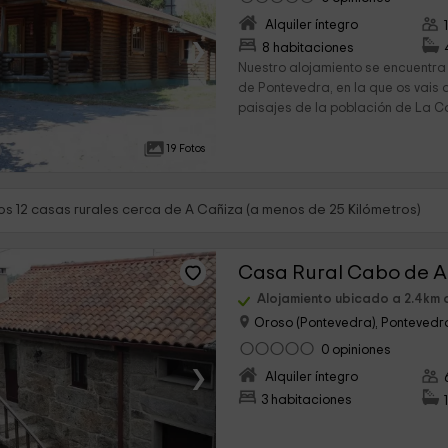
Alquiler íntegro
›
8 habitaciones
Nuestro alojamiento se encuentra 
de Pontevedra, en la que os vais 
paisajes de la población de La Cañ
19 Fotos
s 12 casas rurales cerca de A Cañiza (a menos de 25 Kilómetros)
Casa Rural Cabo de A
Alojamiento ubicado a 2.4km 
Oroso (Pontevedra), Pontevedr
0 opiniones
›
Alquiler íntegro
3 habitaciones