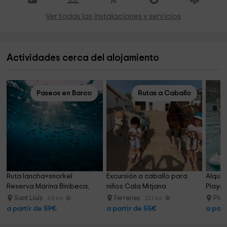
Ver todas las instalaciones y servicios
Actividades cerca del alojamiento
Paseos en Barco
Rutas a Caballo
Ruta lancha+snorkel 
Excursión a caballo para 
Alquil
Reserva Marina Binibeca, 
niños Cala Mitjana
Playa 
niños
Sant Lluís
Ferreries
Plat
4.8 km
23.1 km
a partir de 59€
a partir de 55€
a part