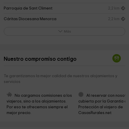
Parroquia de Sant Climent
2,2 km
Cáritas Diocesana Menorca
2,2 km
Real Aeroclub Mahón Menorca
2,6 km
Más
Aeródromo de San Luis
2,6 km
Molí de Dalt
2,8 km
Nuestro compromiso contigo
Ayuntamiento De Sant Lluis
2,9 km
Consell Insular de Menorca
3,5 km
Te garantizamos la mejor calidad de nuestros alojamientos y
servicios
Ayuntamiento de Maó
3,6 km
Iglesia Evangelica de Menorca
4,2 km
No cargamos comisiones a los 
Al reservar con nosotr
viajeros, sino a los alojamientos. 
cubierto por la Garantía de
Salón del Reino de los Testigos de Jehová
4,4 km
Por eso te ofrecemos siempre el 
Protección al viajero de 
mejor precio.
CasasRurales.net
caminamenorca.com
4,7 km
Museu de Menorca
4,8 km