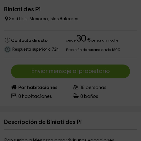
Biniati des Pi
Sant Lluís, Menorca, Islas Baleares
30
€
Contacto directo
desde
persona y noche
Respuesta superior a 72h
Precio fin de semana desde 160€
Enviar mensaje al propietario
Por habitaciones
18
personas
8
habitaciones
8
baños
Descripción de Biniati des Pi
Pon rumbo a
Menorca
para vivir unas vacaciones