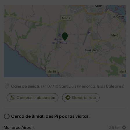
Camí de Biniati, s/n
07710
Sant Lluís
(
Menorca, Islas Baleares
)
Compartir ubicación
Generar ruta
Cerca de Biniati des Pi podrás visitar:
Menorca Airport
0,8 km