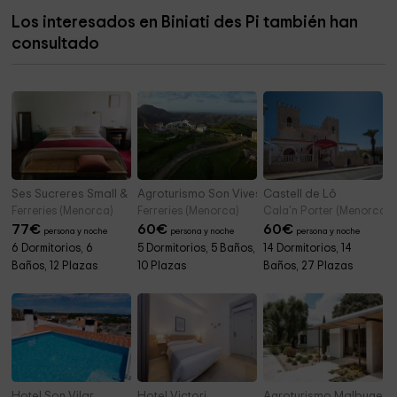
Los interesados en Biniati des Pi también han
Ayuntamiento de Maó
4,8 km
consultado
Parroquia De Nuestra Señora Del Rosario
5,8 km
Ses Sucreres Small & Slow Hotel
Agroturismo Son Vives Menorca
Castell de Lô
Ferreries (Menorca)
Ferreries (Menorca)
Cala'n Porter (Menorca)
77
€
60
€
60
€
persona y noche
persona y noche
persona y noche
6 Dormitorios, 6
5 Dormitorios, 5 Baños,
14 Dormitorios, 14
Baños, 12 Plazas
10 Plazas
Baños, 27 Plazas
Hotel Son Vilar
Hotel Victori
Agroturismo Malbuger N