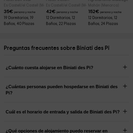
Es Castell/el Castell (Menorca)
Es Castell/el Castell (Menorca)
Mahón (Menorca)
35
€
42
€
152
€
persona y noche
persona y noche
persona y noche
19 Dormitorios, 19
12 Dormitorios, 12
12 Dormitorios, 12
Baños, 40 Plazas
Baños, 22 Plazas
Baños, 24 Plazas
Preguntas frecuentes sobre Biniati des Pi
¿Cuánto cuesta alojarse en Biniati des Pi?
¿Cuántas personas pueden hospedarse en Biniati des
Pi?
Cuál es el horario de entrada y salida de Biniati des Pi?
¿Qué opciones de alojamiento puedo reservar en