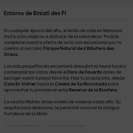
Entorno de Biniati des Pi
En cualquier época del año, el estilo de vida en Menorca
invita a los viajeros a disfrutar de la naturaleza. Podrás
completar nuestra oferta de ocio con excursiones por tu
cuenta al cercano
Parque Natural de s'Albufera des
Graus.
Los más pequeños les encantará descubrir la fauna local o
contemplar las vistas desde el
Faro de Favaritx
antes de
escoger vuestra playa favorita. Haz tu propia ruta, desde
Cala En Vidrier
hasta la
Caleta de Sa Rinconada
para
aprovechar tu jornada en esta
Reserva de la Biosfera
.
La vecina Mahón atrae a miles de viajeros cada año. Su
arquitectura defensiva, te permtiirá conocer la antigua
Fortaleza de la Mola
Casas Rurales Menorca
Casas Rurales Sant Lluís