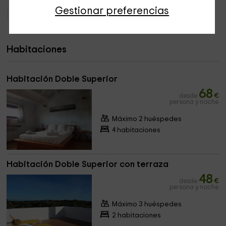
Gestionar preferencias
Hoteles con encanto Sant Lluís
Habitaciones
Habitación Doble Superior
68
desde
€
persona y noche
Máximo 2 huéspedes
4 habitaciones
Habitación Doble Superior con terraza
48
desde
€
persona y noche
Máximo 3 huéspedes
2 habitaciones