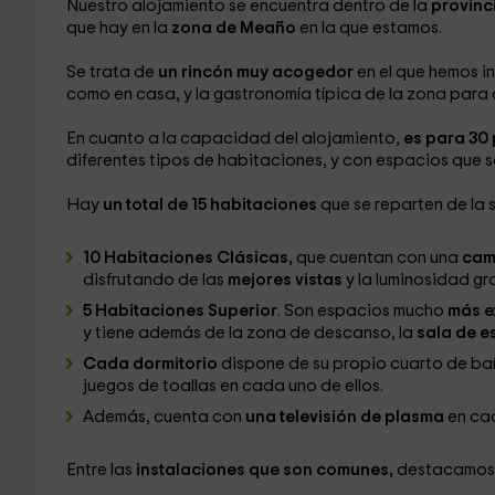
Nuestro alojamiento se encuentra dentro de la
provinc
que hay en la
zona de Meaño
en la que estamos.
Se trata de
un rincón muy acogedor
en el que hemos 
como en casa, y la gastronomía típica de la zona para
En cuanto a la capacidad del alojamiento,
es para 30
diferentes tipos de habitaciones, y con espacios que 
Hay
un total de 15 habitaciones
que se reparten de la 
10 Habitaciones Clásicas,
que cuentan con una
cam
disfrutando de las
mejores vistas
y la luminosidad gr
5 Habitaciones Superior
. Son espacios mucho
más e
y tiene además de la zona de descanso, la
sala de e
Cada dormitorio
dispone de su propio cuarto de b
juegos de toallas en cada uno de ellos.
Además, cuenta con
una televisión de plasma
en ca
Entre las
instalaciones que son comunes,
destacamos