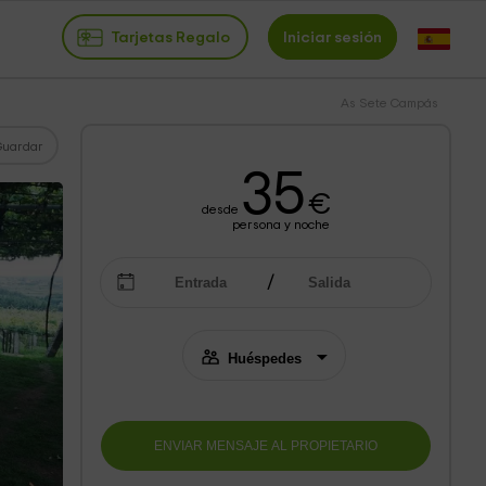
Tarjetas Regalo
Iniciar sesión
As Sete Campás
Guardar
35
€
desde
persona y noche