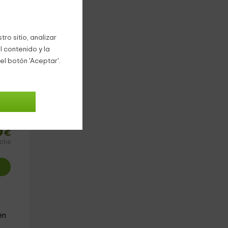
n
ro sitio, analizar
l contenido y la
el botón 'Aceptar'.
5
€
oche
en