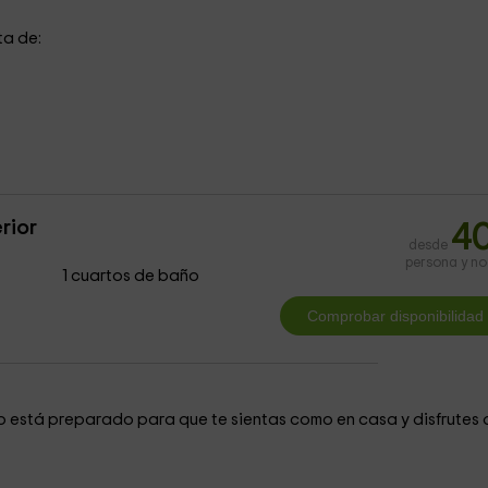
ta de:
rior
4
desde
persona y n
1 cuartos de baño
do está preparado para que te sientas como en casa y disfrutes 