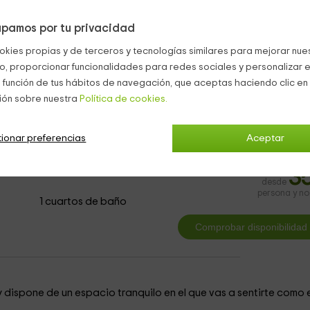
s típicas
de la zona en formato mini para que puedas probar u
pamos por tu privacidad
varias mesas de madera
con su conjunto de sillas.
okies propias y de terceros y tecnologías similares para mejorar nuest
co, proporcionar funcionalidades para redes sociales y personalizar e
 función de tus hábitos de navegación, que aceptas haciendo clic en 
teles con encanto Meaño
ión sobre nuestra
Política de cookies.
ionar preferencias
Aceptar
ica
3
desde
persona y n
1 cuartos de baño
dispone de un espacio tranquilo en el que vas a sentirte como 