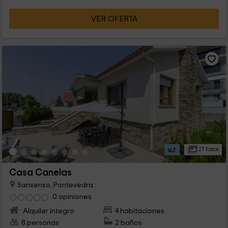
VER OFERTA
27 Fotos
Casa Canelas
Sanxenxo, Pontevedra
0 opiniones
Alquiler íntegro
4 habitaciones
8 personas
2 baños