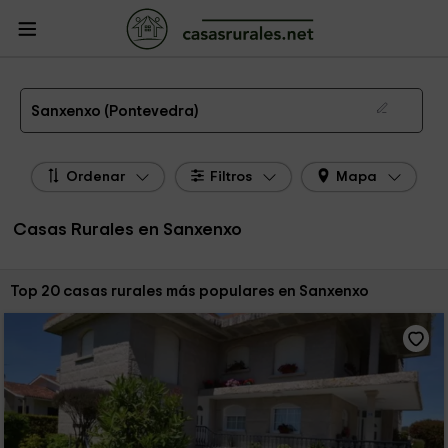
CasasRurales.net
Casas Rurales
Casas Rurales Galicia
Casas Rurales
Pontevedra
Casas Rurales Sanxenxo
Las 37 mejores casas rurales en Sanxenxo de 2026
Sanxenxo (Pontevedra)
Ordenar
Filtros
Mapa
Casas Rurales en Sanxenxo
Ordenar por:
Top 20 casas rurales más populares en Sanxenxo