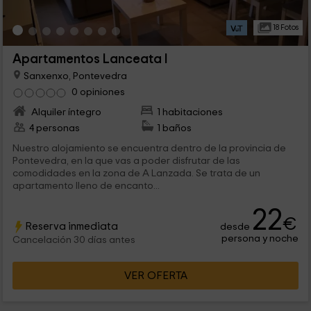
18 Fotos
Apartamentos Lanceata I
Sanxenxo, Pontevedra
0 opiniones
Alquiler íntegro
1 habitaciones
4 personas
1 baños
Nuestro alojamiento se encuentra dentro de la provincia de
Pontevedra, en la que vas a poder disfrutar de las
comodidades en la zona de A Lanzada. Se trata de un
apartamento lleno de encanto...
22
€
Reserva inmediata
desde
persona y noche
Cancelación 30 días antes
VER OFERTA