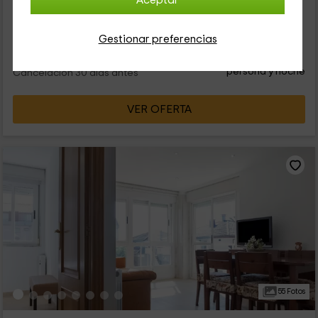
Aceptar
deberíamos hacer al menos una vez en la vida, y por eso, te
proponemos que viajes en tus próximos días libres hasta...
Gestionar preferencias
58
€
Reserva inmediata
desde
persona y noche
Cancelación 30 días antes
VER OFERTA
55 Fotos