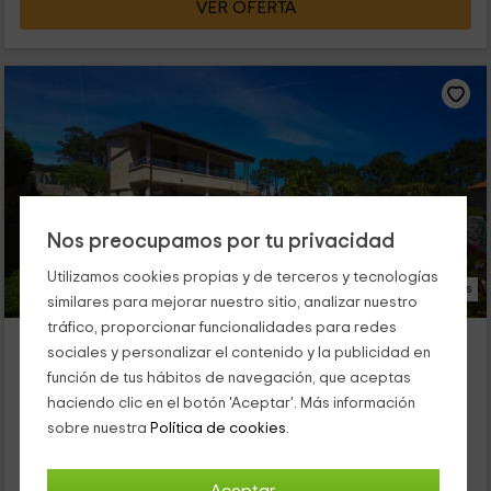
VER OFERTA
Nos preocupamos por tu privacidad
Utilizamos cookies propias y de terceros y tecnologías
28 Fotos
similares para mejorar nuestro sitio, analizar nuestro
tráfico, proporcionar funcionalidades para redes
Villa Areas de Montalvo
sociales y personalizar el contenido y la publicidad en
Sanxenxo, Pontevedra
función de tus hábitos de navegación, que aceptas
0 opiniones
Reservado 1 veces
haciendo clic en el botón 'Aceptar'. Más información
Alquiler íntegro
5 habitaciones
sobre nuestra
Política de cookies.
10 personas
4 baños
Desconectar en el pueblo de Sanxenxo es algo que todos