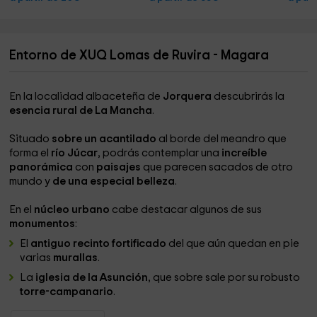
Entorno de XUQ Lomas de Ruvira - Magara
En la localidad albaceteña de
Jorquera
descubrirás la
esencia rural de La Mancha
.
Situado
sobre un acantilado
al borde del meandro que
forma el
río Júcar
, podrás contemplar una
increíble
panorámica
con
paisajes
que parecen sacados de otro
mundo y
de una especial belleza
.
En el
núcleo urbano
cabe destacar algunos de sus
monumentos
:
El
antiguo recinto fortificado
del que aún quedan en pie
varias
murallas
.
La
iglesia de la Asunción
, que sobre sale por su robusto
torre-campanario
.