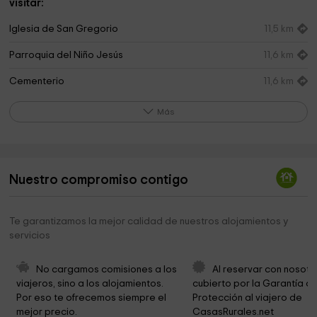
visitar:
Iglesia de San Gregorio
11,5 km
Parroquia del Niño Jesús
11,6 km
Cementerio
11,6 km
Cuevas del Diablo
11,7 km
Más
Museo Del Cine
11,7 km
Iglesia de San Andrés
11,7 km
Nuestro compromiso contigo
Vistas Alcala Del Jucar
11,7 km
Alcala De Jucar
11,8 km
Te garantizamos la mejor calidad de nuestros alojamientos y
servicios
Ayuntamiento de Alcalá del Júcar
11,9 km
Ambientanet
14,9 km
No cargamos comisiones a los 
Al reservar con nosotr
viajeros, sino a los alojamientos. 
cubierto por la Garantía de
Parroquia de Nuestra Señora de la Asunción
15,1 km
Por eso te ofrecemos siempre el 
Protección al viajero de 
mejor precio.
CasasRurales.net