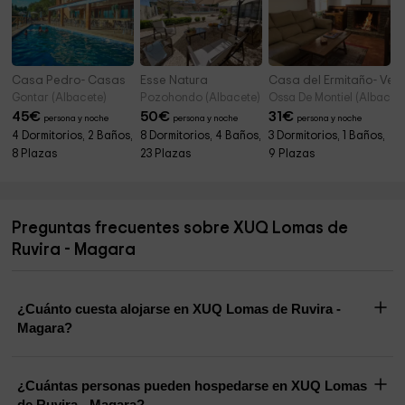
Casa Pedro- Casas
Esse Natura
Casa del Ermitaño- Vent
Gontar (Albacete)
Pozohondo (Albacete)
Ossa De Montiel (Albacete
45
€
50
€
31
€
persona y noche
persona y noche
persona y noche
4 Dormitorios, 2 Baños,
8 Dormitorios, 4 Baños,
3 Dormitorios, 1 Baños,
8 Plazas
23 Plazas
9 Plazas
Preguntas frecuentes sobre XUQ Lomas de
Ruvira - Magara
¿Cuánto cuesta alojarse en XUQ Lomas de Ruvira -
Magara?
¿Cuántas personas pueden hospedarse en XUQ Lomas
de Ruvira - Magara?