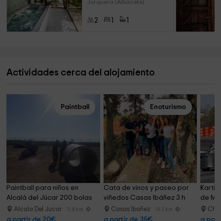
Jorquera (Albacete)
2
1
1
Actividades cerca del alojamiento
Paintball
Enoturismo
Paintball para niños en 
Cata de vinos y paseo por 
Kartin
Alcalá del Júcar 200 bolas
viñedos Casas Ibáñez 3 h
de Mo
Alcala Del Jucar
Casas Ibañez
Chin
11.8 km
14.3 km
a partir de 20€
a partir de 35€
a part