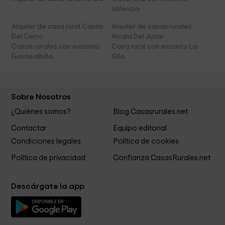
Valencia
Alquiler de casa rural Casas
Alquiler de casas rurales
Del Cerro
Alcala Del Jucar
Casas rurales con encanto
Casa rural con encanto La
Fuentealbilla
Gila
Sobre Nosotros
¿Quiénes somos?
Blog Casasrurales.net
Contactar
Equipo editorial
Condiciones legales
Política de cookies
Política de privacidad
Confianza CasasRurales.net
Descárgate la app