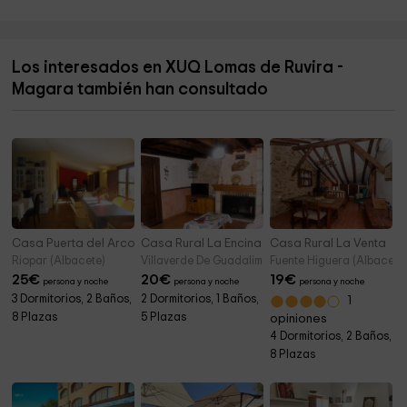
Ayuntamiento de Mahora
15,2 km
Cementerio
15,5 km
Los interesados en XUQ Lomas de Ruvira -
Iglesia Parroquial San Juan Bautista Y Santiago El
15,6 km
Mayor
Magara también han consultado
Ayuntamiento De Casas Ibáñez
15,6 km
Casa Puerta del Arco
Casa Rural La Encina
Casa Rural La Venta
Riopar (Albacete)
Villaverde De Guadalimar (Albacete)
Fuente Higuera (Albacete
25
€
20
€
19
€
persona y noche
persona y noche
persona y noche
3 Dormitorios, 2 Baños,
2 Dormitorios, 1 Baños,
1
8 Plazas
5 Plazas
opiniones
4 Dormitorios, 2 Baños,
8 Plazas