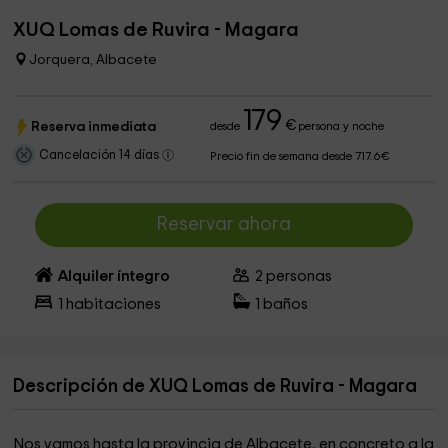
XUQ Lomas de Ruvira - Magara
Jorquera, Albacete
179
€
Reserva inmediata
desde
persona y noche
Cancelación 14 días
Precio fin de semana desde 717.6€
Reservar ahora
Alquiler íntegro
2
personas
1
habitaciones
1
baños
Descripción de XUQ Lomas de Ruvira - Magara
Nos vamos hasta la provincia de Albacete, en concreto a la