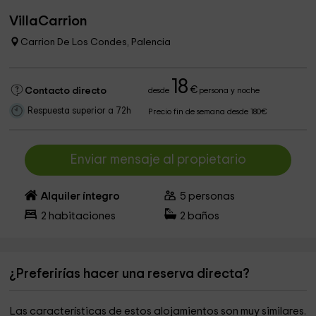
VillaCarrion
Carrion De Los Condes, Palencia
18
€
Contacto directo
desde
persona y noche
Respuesta superior a 72h
Precio fin de semana desde 180€
Enviar mensaje al propietario
Alquiler íntegro
5
personas
2
habitaciones
2
baños
¿Preferirías hacer una reserva directa?
Las características de estos alojamientos son muy similares.