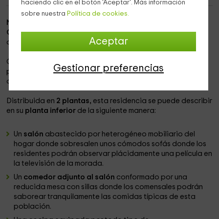
haciendo clic en el botón 'Aceptar'. Más información
sobre nuestra
Política de cookies.
Nuestra casa rural
se halla asentada en
Carrión de Los
Condes
, un municipio correspondiente a la comunidad
Aceptar
autónoma de
Castilla y León.
Con una capacidad para
5 personas
, este domicilio es la
Gestionar preferencias
permanencia ideal para compartir junto a la familia o los
amigos.
Distribuida en
2 plantas,
esta residencia se puede describir
en su
planta inferior
de la siguiente manera:
Un
salón
abastecido por heterogéneo mobiliario del
hogar donde sobresalen unos cómodos sofás donde los
residentes podrán observar plácidamente una película en
la televisión de la morada.
Un
comedor adjunto al salón
conformado por una
reducida mesa con sillas donde los comensales podrán
saborear tranquilamente las comidas típicas de esta
población.