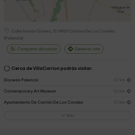
Calle Fernán Gómez, 13
34120
Carrion De Los Condes
(
Palencia
)
Compartir ubicación
Generar ruta
Cerca de VillaCarrion podrás visitar:
Diocesis Palencia
0,1 km
Contemporary Art Museum
0,1 km
Ayuntamiento De Carrión De Los Condes
0,1 km
Iglesia De Santiago
0,1 km
Más
Iglesia de Santa María del Camino
0,1 km