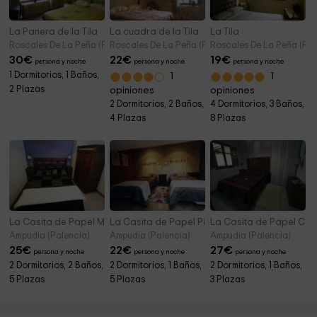
La Panera de la Tila
La cuadra de la Tila
La Tila
Roscales De La Peña (Palencia)
Roscales De La Peña (Palencia)
Roscales De La Peña (Pal
30
€
22
€
19
€
persona y noche
persona y noche
persona y noche
1 Dormitorios, 1 Baños,
1
1
2 Plazas
opiniones
opiniones
2 Dormitorios, 2 Baños,
4 Dormitorios, 3 Baños,
4 Plazas
8 Plazas
La Casita de Papel Manila
La Casita de Papel Pinocho
La Casita de Papel Co
Ampudia (Palencia)
Ampudia (Palencia)
Ampudia (Palencia)
25
€
22
€
27
€
persona y noche
persona y noche
persona y noche
2 Dormitorios, 2 Baños,
2 Dormitorios, 1 Baños,
2 Dormitorios, 1 Baños,
5 Plazas
5 Plazas
3 Plazas