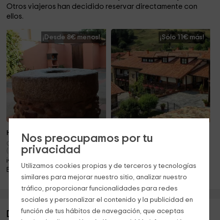
Otros viajeros han decidido reservar directamente con
ellos.
¡Desde 8€ menos!
¡Sólo 11€ más!
Hasta 6 pers.
También 5 pers.
Nos preocupamos por tu
Quintanilla De Onsoña
Torices (Cantabria)
privacidad
(Palencia)
¡A sólo 22.1km!
¡A sólo 15.5km!
Piscina · Barbacoa · Jacuzzi
Utilizamos cookies propias y de terceros y tecnologías
Barbacoa · Chimenea
similares para mejorar nuestro sitio, analizar nuestro
tráfico, proporcionar funcionalidades para redes
sociales y personalizar el contenido y la publicidad en
función de tus hábitos de navegación, que aceptas
Descripción de VillaCarrion