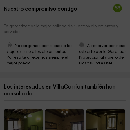
Municipio de Carrión de los Condes
0,1 km
Nuestro compromiso contigo
Iglesia de San Julian
0,2 km
Hermanas De La Caridad De San Vicente De Paúl
0,2 km
Te garantizamos la mejor calidad de nuestros alojamientos y
servicios
El Plantío
0,3 km
Iglesia de San Andrés Apostol
0,4 km
No cargamos comisiones a los 
Al reservar con nosotr
viajeros, sino a los alojamientos. 
cubierto por la Garantía de
La Ermita de la Piedad
0,4 km
Por eso te ofrecemos siempre el 
Protección al viajero de 
mejor precio.
CasasRurales.net
Cofradía De La Sta.Vera Cruz
0,4 km
Carmelitas Descalzas
0,6 km
Los interesados en VillaCarrion también han
Cementerio Municipal De Carrión
1,1 km
consultado
Ayuntamiento de San Mamés de Campos
3,6 km