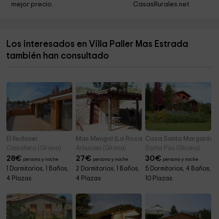
mejor precio.
CasasRurales.net
Incineracions Ecològiques S.L. (Ineco)
3,4 km
Consell Comarcal de la Selva
3,5 km
Los interesados en Villa Paller Mas Estrada
Ayuntamiento de Santa Coloma de Farners
3,5 km
también han consultado
Parc de Sant Salvador
3,5 km
El Iledoner
Mas Mengol (La Roca)
Casa Santa Margarita
Camallera (Girona)
Arbucies (Girona)
Santa Pau (Girona)
28
€
27
€
30
€
persona y noche
persona y noche
persona y noche
1 Dormitorios, 1 Baños,
2 Dormitorios, 1 Baños,
5 Dormitorios, 4 Baños,
4 Plazas
4 Plazas
10 Plazas