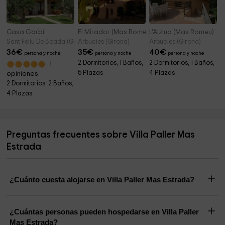
Casa Garbí
El Mirador (Mas Romeu)
L'Alzina (Mas Romeu)
Sant Feliu De Boada (Girona)
Arbucies (Girona)
Arbucies (Girona)
36
€
35
€
40
€
persona y noche
persona y noche
persona y noche
2 Dormitorios, 1 Baños,
2 Dormitorios, 1 Baños,
1
5 Plazas
4 Plazas
opiniones
2 Dormitorios, 2 Baños,
4 Plazas
Preguntas frecuentes sobre Villa Paller Mas
Estrada
¿Cuánto cuesta alojarse en Villa Paller Mas Estrada?
¿Cuántas personas pueden hospedarse en Villa Paller
Mas Estrada?