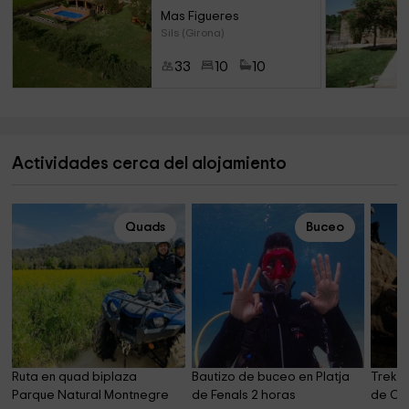
Mas Figueres
Sils (Girona)
33
10
10
Actividades cerca del alojamiento
Quads
Buceo
Ruta en quad biplaza 
Bautizo de buceo en Platja 
Trekki
Parque Natural Montnegre 
de Fenals 2 horas
de Can