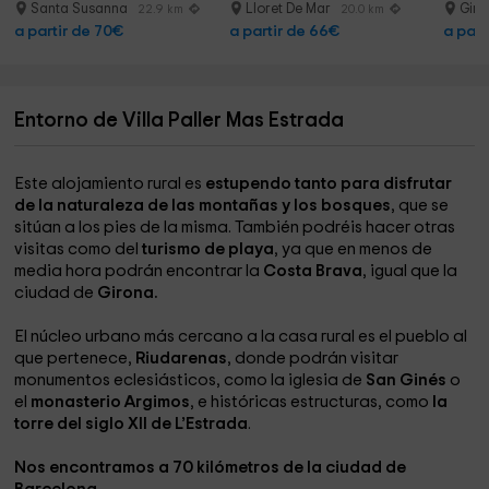
1h30
Santa Susanna
Lloret De Mar
Giro
22.9 km
20.0 km
a partir de 70€
a partir de 66€
a part
Entorno de Villa Paller Mas Estrada
Este alojamiento rural es
estupendo tanto para disfrutar
de la naturaleza de las montañas y los bosques
, que se
sitúan a los pies de la misma. También podréis hacer otras
visitas como del
turismo de playa
, ya que en menos de
media hora podrán encontrar la
Costa Brava
, igual que la
ciudad de
Girona.
El núcleo urbano más cercano a la casa rural es el pueblo al
que pertenece,
Riudarenas
, donde podrán visitar
monumentos eclesiásticos, como la iglesia de
San Ginés
o
el
monasterio Argimos
, e históricas estructuras, como
la
torre del siglo XII de L’Estrada
.
Nos encontramos a 70 kilómetros de la ciudad de