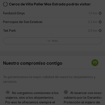
Cerca de Villa Paller Mas Estrada podrás visitar:
Fundació Emys
1,0 km
Parroquia de San Esteban
2,2 km
Tek Park
2,5 km
Iglesia evangelica
2,7 km
Más
Ayuntamiento De Riudarenes
3,0 km
Ayuntamiento de Riudarenes
3,1 km
Nuestro compromiso contigo
Ayuntamiento de Riudarenes
3,1 km
Capella de Sant Sebastià
3,2 km
Te garantizamos la mejor calidad de nuestros alojamientos y
servicios
Ayuntamiento de Santa Coloma de Farners
3,2 km
Plaça de la Pau
3,2 km
No cargamos comisiones a los 
Al reservar con nosotr
viajeros, sino a los alojamientos. 
cubierto por la Garantía de
Bisbat De Girona
3,3 km
Por eso te ofrecemos siempre el 
Protección al viajero de 