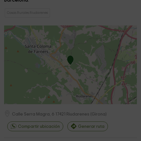
Barcelona
.
Casas Rurales Riudarenes
Calle Serra Magra, 6
17421
Riudarenes
(
Girona
)
Compartir ubicación
Generar ruta