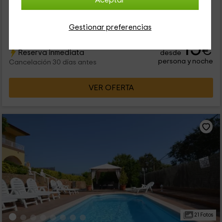
Aceptar
Nuestro alojamiento se encuentra dentro de la zona
de Maçanet de la Selva, que es un espacio en el que disfrutar
de la esencia de este rincón de Girona. Se trata de una villa...
Gestionar preferencias
15
€
Reserva inmediata
desde
persona y noche
Cancelación 30 días antes
VER OFERTA
21 Fotos