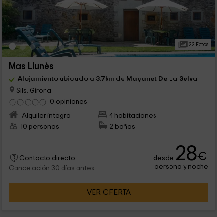
22 Fotos
Mas Llunès
Alojamiento ubicado a 3.7km de Maçanet De La Selva
Sils, Girona
0 opiniones
Alquiler íntegro
4 habitaciones
10 personas
2 baños
28
€
desde
Contacto directo
persona y noche
Cancelación 30 días antes
VER OFERTA