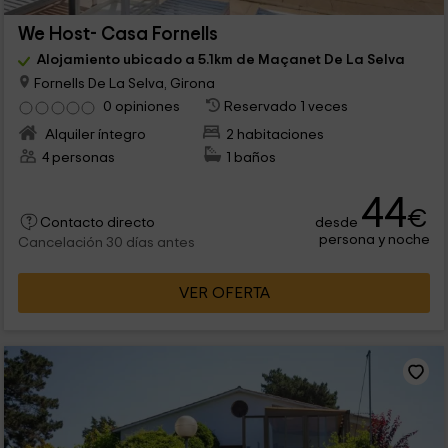
We Host- Casa Fornells
Alojamiento ubicado a 5.1km de Maçanet De La Selva
Fornells De La Selva, Girona
0 opiniones
Reservado 1 veces
Alquiler íntegro
2 habitaciones
4 personas
1 baños
44
€
desde
Contacto directo
persona y noche
Cancelación 30 días antes
VER OFERTA