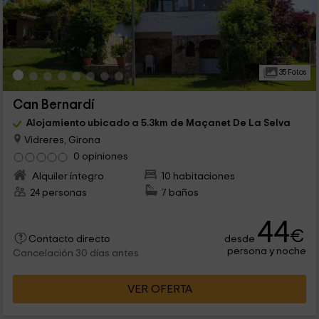
35 Fotos
Can Bernardí
Alojamiento ubicado a 5.3km de Maçanet De La Selva
Vidreres, Girona
0 opiniones
Alquiler íntegro
10 habitaciones
24 personas
7 baños
44
€
desde
Contacto directo
persona y noche
Cancelación 30 días antes
VER OFERTA