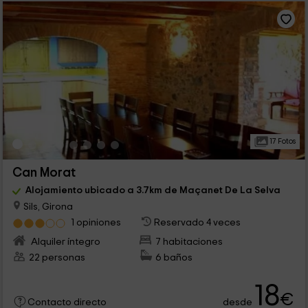
17 Fotos
Can Morat
Alojamiento ubicado a 3.7km de Maçanet De La Selva
Sils, Girona
1 opiniones
Reservado 4 veces
Alquiler íntegro
7 habitaciones
22 personas
6 baños
18
€
desde
Contacto directo