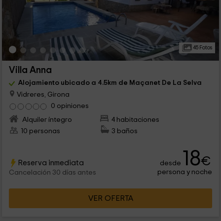
45 Fotos
Villa Anna
Alojamiento ubicado a 4.5km de Maçanet De La Selva
Vidreres, Girona
0 opiniones
Alquiler íntegro
4 habitaciones
10 personas
3 baños
18
€
Reserva inmediata
desde
persona y noche
Cancelación 30 días antes
VER OFERTA