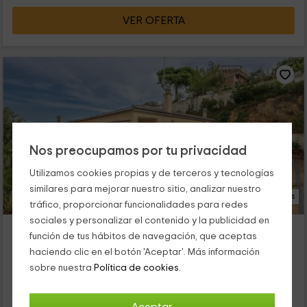
VER OFERTA
Nos preocupamos por tu privacidad
Utilizamos cookies propias y de terceros y tecnologías
similares para mejorar nuestro sitio, analizar nuestro
21 Fotos
tráfico, proporcionar funcionalidades para redes
sociales y personalizar el contenido y la publicidad en
Villa Colors
función de tus hábitos de navegación, que aceptas
Maçanet De La Selva, Girona
haciendo clic en el botón 'Aceptar'. Más información
0 opiniones
sobre nuestra
Política de cookies.
Alquiler íntegro
4 habitaciones
9 personas
2 baños