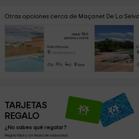
Otras opciones cerca de Maçanet De La Selv
16
desde
€
persona y noche
Villa Petunia
C
Vidreres (Girona)
8
3
2
6km
TARJETAS 
REGALO
¿No sabes qué regalar?
Regalo fácil y sin fecha de caducidad