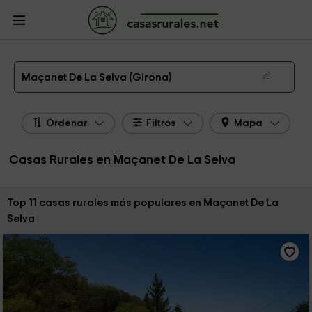
CasasRurales.net
Casas Rurales
Casas Rurales Cataluña
Casas Rurales
Girona
Casas Rurales Maçanet De La Selva
Las 11 mejores casas rurales en Maçanet De La Selva de 2026
Maçanet De La Selva (Girona)
Ordenar
Filtros
Mapa
Casas Rurales en Maçanet De La Selva
Ordenar por:
Top 11 casas rurales más populares en Maçanet De La
Selva