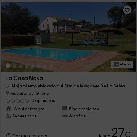
24 Fotos
La Casa Nova
Alojamiento ubicado a 4.8km de Maçanet De La Selva
Riudarenes, Girona
0 opiniones
Alquiler íntegro
5 habitaciones
14 personas
6 baños
27
€
desde
Contacto directo