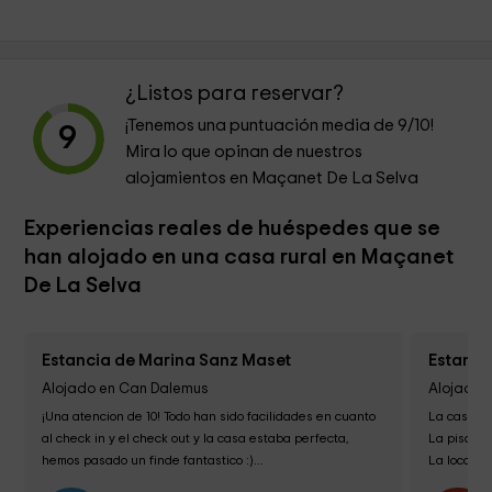
¿Listos para reservar?
¡Tenemos una puntuación media de
9
/10!
9
Mira lo que opinan de nuestros
alojamientos en Maçanet De La Selva
Experiencias reales de huéspedes que se
han alojado en una casa rural en Maçanet
De La Selva
Estancia de Marina Sanz Maset
Estanci
Alojado en Can Dalemus
Alojado 
¡Una atencion de 10! Todo han sido facilidades en cuanto 
La casa es
al check in y el check out y la casa estaba perfecta, 
La piscina
hemos pasado un finde fantastico :)...
La localiza