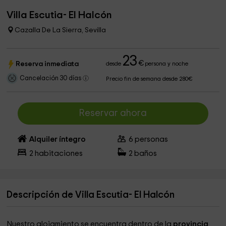
Villa Escutia- El Halcón
Cazalla De La Sierra, Sevilla
23
€
Reserva inmediata
desde
persona y noche
Cancelación 30 días
Precio fin de semana desde 280€
Reservar ahora
Alquiler íntegro
6
personas
2
habitaciones
2
baños
Descripción de Villa Escutia- El Halcón
Nuestro alojamiento se encuentra dentro de la
provincia