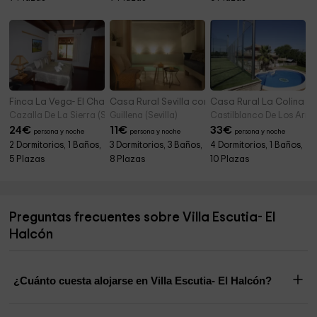
Finca La Vega- El Chaco I
Casa Rural Sevilla con piscina
Casa Rural La Colina
Cazalla De La Sierra (Sevilla)
Guillena (Sevilla)
Castilblanco De Los Arroy
24
€
11
€
33
€
persona y noche
persona y noche
persona y noche
2 Dormitorios, 1 Baños,
3 Dormitorios, 3 Baños,
4 Dormitorios, 1 Baños,
5 Plazas
8 Plazas
10 Plazas
Preguntas frecuentes sobre Villa Escutia- El
Halcón
¿Cuánto cuesta alojarse en Villa Escutia- El Halcón?