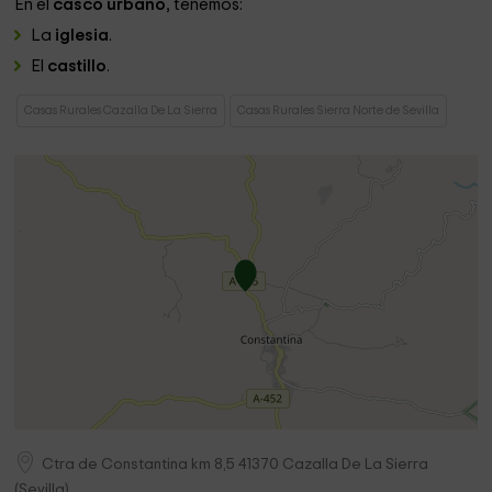
En el
casco urbano
, tenemos:
La
iglesia
.
El
castillo
.
Casas Rurales Cazalla De La Sierra
Casas Rurales Sierra Norte de Sevilla
Ctra de Constantina km 8,5
41370
Cazalla De La Sierra
(
Sevilla
)