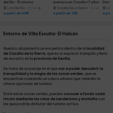
del Rio - 15 minutos
aventura en Cazalla +7 años
Sierra
Lora Del Rio
Cazalla De La Sierra
Lora
27.0 km
12.4 km
a partir de 60€
a partir de 15€
a part
Entorno de Villa Escutia- El Halcón
Nuestro alojamiento se encuentra dentro de la
localidad
de Cazalla de la Sierra,
que es un espacio tranquilo y lleno
de encanto en la
provincia de Sevilla.
Se trata de un paraje en el que
vas a poder descubrir la
tranquilidad y la magia de las zonas verdes,
que se
encuentran rodeando un casco urbano que también te
ofrece opciones de turismo.
Entre estas zonas verdes, puedes
conocer a fondo cada
rincón mediante las rutas de senderismo y montaña
con
las que podrás disfrutar del turismo activo.