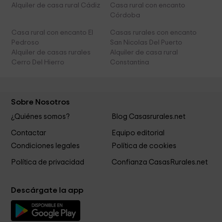
Alquiler de casa rural Cádiz
Casa rural con encanto
Córdoba
Casa rural con encanto El
Casas rurales con encanto
Pedroso
San Nicolas Del Puerto
Alquiler de casas rurales
Alquiler de casa rural
Cerro Del Hierro
Constantina
Sobre Nosotros
¿Quiénes somos?
Blog Casasrurales.net
Contactar
Equipo editorial
Condiciones legales
Política de cookies
Política de privacidad
Confianza CasasRurales.net
Descárgate la app