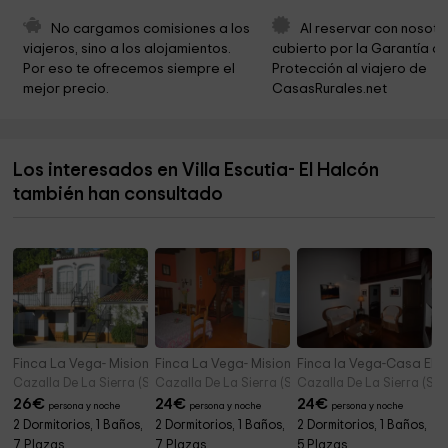
Via Verde Sierra Norte
8,1 km
No cargamos comisiones a los 
Al reservar con nosotr
Area Recreativa Molino del Corcho
8,5 km
viajeros, sino a los alojamientos. 
cubierto por la Garantía de
Por eso te ofrecemos siempre el 
Protección al viajero de 
Ermita Virgen del Monte de Cazalla de la Sierra
9,2 km
mejor precio.
CasasRurales.net
Nacimiento del Huesna
10,9 km
La Cartuja de Cazalla
11,2 km
Los interesados en Villa Escutia- El Halcón
Área de recreo del nacimiento del Huéznar
11,4 km
también han consultado
Ayuntamiento de San Nicolás del Puerto
11,8 km
Finca La Vega- Misiones I
Finca La Vega- Misiones II
Finca la Vega-Casa El C
Cazalla De La Sierra (Sevilla)
Cazalla De La Sierra (Sevilla)
Cazalla De La Sierra (Sevi
26
€
24
€
24
€
persona y noche
persona y noche
persona y noche
2 Dormitorios, 1 Baños,
2 Dormitorios, 1 Baños,
2 Dormitorios, 1 Baños,
7 Plazas
7 Plazas
5 Plazas