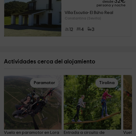
32
€
desde
persona y noche
Villa Escutia- El Búho Real
Constantina (Sevilla)
12
4
3
Actividades cerca del alojamiento
Paramotor
Tirolina
Vuelo en paramotor en Lora 
Entrada a circuito de 
Vuelo 