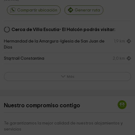
Compartir ubicación
Generar ruta
Cerca de Villa Escutia- El Halcón podrás visitar:
Hermandad de la Amargura -Iglesia de San Juan de
1,9 km
Dios
Stqrtrail Constantina
2,0 km
Iglesia Parroquial de Santa María de la Encarnación
2,0 km
Más
Ayuntamiento de Constantina
2,1 km
Cementerio de Constantina
2,2 km
Ermita De Santa Ana
2,3 km
Nuestro compromiso contigo
Ermita De La Hiedra
2,5 km
Te garantizamos la mejor calidad de nuestros alojamientos y
Super El Parque
2,8 km
servicios