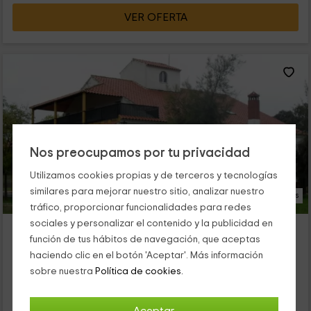
VER OFERTA
Nos preocupamos por tu privacidad
Utilizamos cookies propias y de terceros y tecnologías
similares para mejorar nuestro sitio, analizar nuestro
34 Fotos
tráfico, proporcionar funcionalidades para redes
sociales y personalizar el contenido y la publicidad en
Navalahiguera
función de tus hábitos de navegación, que aceptas
El Pedroso, Sevilla
haciendo clic en el botón 'Aceptar'. Más información
0 opiniones
sobre nuestra
Política de cookies.
Alquiler íntegro
7 habitaciones
14 personas
9 baños