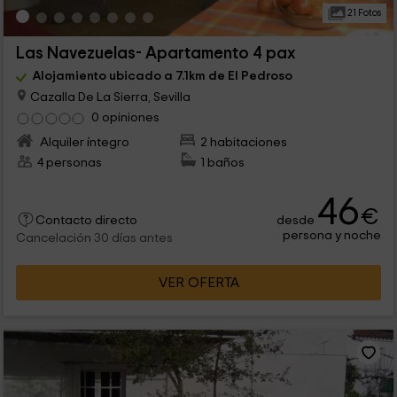
21 Fotos
Las Navezuelas- Apartamento 4 pax
Alojamiento ubicado a 7.1km de El Pedroso
Cazalla De La Sierra, Sevilla
0 opiniones
Alquiler íntegro
2 habitaciones
4 personas
1 baños
46
€
desde
Contacto directo
persona y noche
Cancelación 30 días antes
VER OFERTA