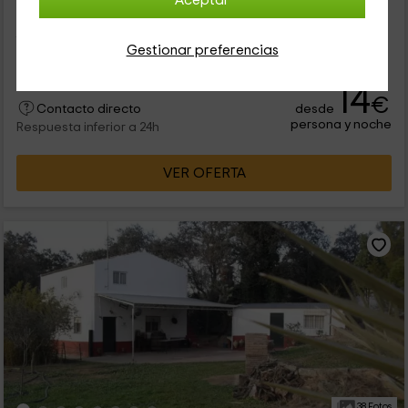
Aceptar
Nuestra casa rural tiene capacidad para 14 personas, y está
ubicada en una finca en plena Sierra Norte de Sevilla. Nuestra
finca tiene una granja y muchos espacios amplios. Además
Gestionar preferencias
en...
14
€
desde
Contacto directo
persona y noche
Respuesta inferior a 24h
VER OFERTA
38 Fotos