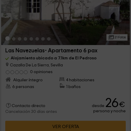
21 Fotos
Las Navezuelas- Apartamento 6 pax
Alojamiento ubicado a 7.1km de El Pedroso
Cazalla De La Sierra, Sevilla
0 opiniones
Alquiler íntegro
4 habitaciones
6 personas
1 baños
26
€
desde
Contacto directo
persona y noche
Cancelación 30 días antes
VER OFERTA