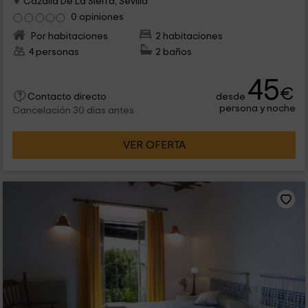
Cazalla De La Sierra, Sevilla
0 opiniones
Por habitaciones
2 habitaciones
4 personas
2 baños
45
€
desde
Contacto directo
persona y noche
Cancelación 30 días antes
VER OFERTA