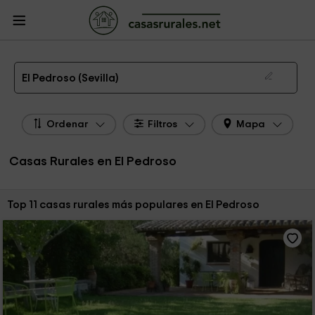
CasasRurales.net
Casas Rurales
Casas Rurales Andalucía
Casas Rurales
Sevilla
Casas Rurales El Pedroso
Las 11 mejores casas rurales en El Pedroso de 2026
El Pedroso (Sevilla)
Ordenar
Filtros
Mapa
Casas Rurales en El Pedroso
Ordenar por:
Top 11 casas rurales más populares en El Pedroso