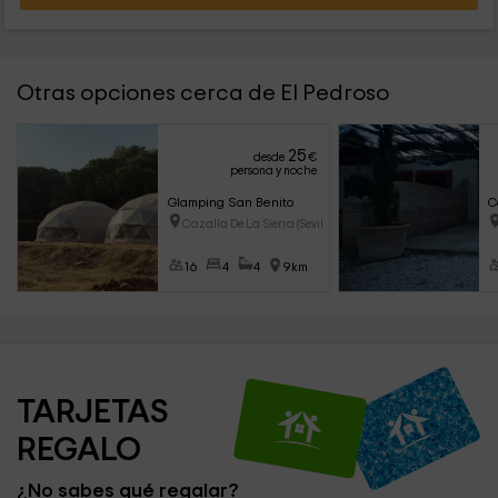
Otras opciones cerca de El Pedroso
25
desde
€
persona y noche
Glamping San Benito
C
Cazalla De La Sierra (Sevilla)
16
4
4
9km
TARJETAS 
REGALO
¿No sabes qué regalar?