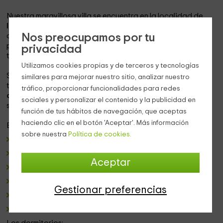
Nuestra maravillosa villa se encuentra en la localidad de
Iznájar, provincia de Córdoba
. Una bonita casa de nueva
Nos preocupamos por tu
construcción, la cual dispone de todo lo necesario para
pasar unos días agradables rodeados de naturaleza y
privacidad
tranquilidad.
Utilizamos cookies propias y de terceros y tecnologías
Si estás pensado en una escapada con tus amigos,
similares para mejorar nuestro sitio, analizar nuestro
tenemos el lugar perfecto para ti. Nuestra casa, tiene
tráfico, proporcionar funcionalidades para redes
capacidad para 8 personas
, pudiendo añadir una cama
sociales y personalizar el contenido y la publicidad en
supletoria.
función de tus hábitos de navegación, que aceptas
haciendo clic en el botón 'Aceptar'. Más información
El alojamiento consta:
sobre nuestra
Política de cookies.
4 dormitorios
Cocina
Aceptar
Sala de estar
2 baños
Gestionar preferencias
Piscina privada
Terraza