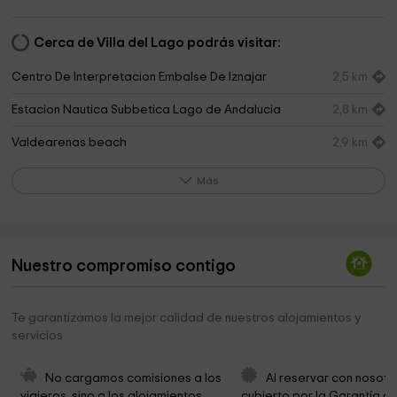
Cerca de Villa del Lago podrás visitar:
Centro De Interpretacion Embalse De Iznajar
2,5 km
Estacion Nautica Subbetica Lago de Andalucia
2,8 km
Valdearenas beach
2,9 km
Plaza Nueva
3,5 km
Más
Parroquia de Santiago Apóstol
3,6 km
Cofradía Nuestra Señora de la Piedad
3,7 km
Nuestro compromiso contigo
Museo del Azúcar. La Flor de Rute
5,5 km
Museo Del Azucar De La Flor De Rute
5,5 km
Te garantizamos la mejor calidad de nuestros alojamientos y
servicios
Museos del Aguardiente Anisado de Rute y España
5,5 km
parque
5,6 km
No cargamos comisiones a los 
Al reservar con nosotr
viajeros, sino a los alojamientos. 
cubierto por la Garantía de