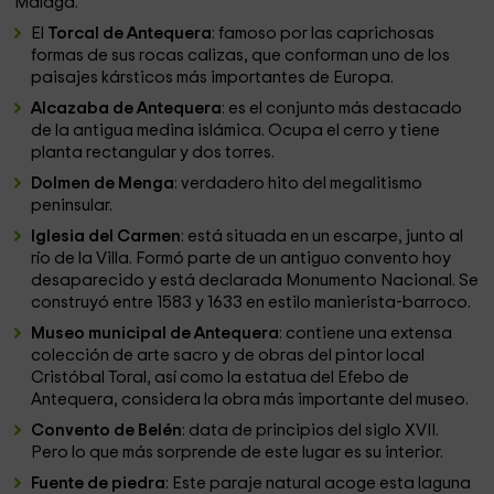
Málaga.
El
Torcal de Antequera
: famoso por las caprichosas
formas de sus rocas calizas, que conforman uno de los
paisajes kársticos más importantes de Europa.
Alcazaba de Antequera
: es el conjunto más destacado
de la antigua medina islámica. Ocupa el cerro y tiene
planta rectangular y dos torres.
Dolmen de Menga
: verdadero hito del megalitismo
peninsular.
Iglesia del Carmen
: está situada en un escarpe, junto al
río de la Villa. Formó parte de un antiguo convento hoy
desaparecido y está declarada Monumento Nacional. Se
construyó entre 1583 y 1633 en estilo manierista-barroco.
Museo municipal de Antequera
: contiene una extensa
colección de arte sacro y de obras del pintor local
Cristóbal Toral, así como la estatua del Efebo de
Antequera, considera la obra más importante del museo.
Convento de Belén
: data de principios del siglo XVII.
Pero lo que más sorprende de este lugar es su interior.
Fuente de piedra
: Este paraje natural acoge esta laguna