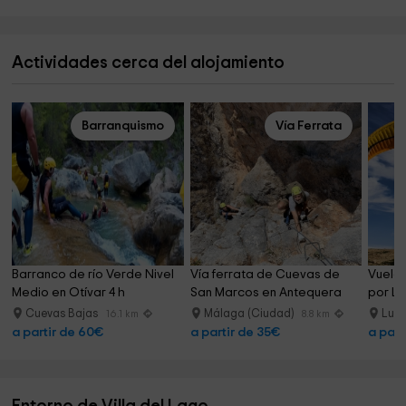
Actividades cerca del alojamiento
Barranquismo
Vía Ferrata
Barranco de río Verde Nivel 
Vía ferrata de Cuevas de 
Vuelo 
Medio en Otívar 4 h
San Marcos en Antequera
por Lu
Cuevas Bajas
Málaga (Ciudad)
Luc
16.1 km
8.8 km
a partir de 60€
a partir de 35€
a part