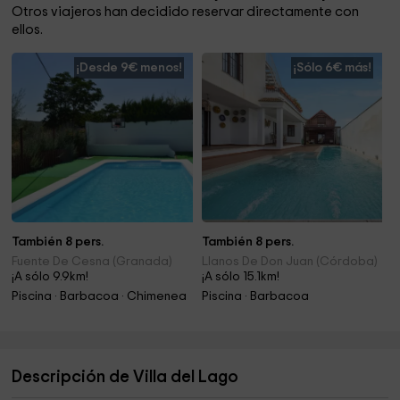
Otros viajeros han decidido reservar directamente con
ellos.
¡Desde 9€ menos!
¡Sólo 6€ más!
También 8 pers.
También 8 pers.
Fuente De Cesna (Granada)
Llanos De Don Juan (Córdoba)
¡A sólo 9.9km!
¡A sólo 15.1km!
Piscina · Barbacoa · Chimenea
Piscina · Barbacoa
Descripción de Villa del Lago