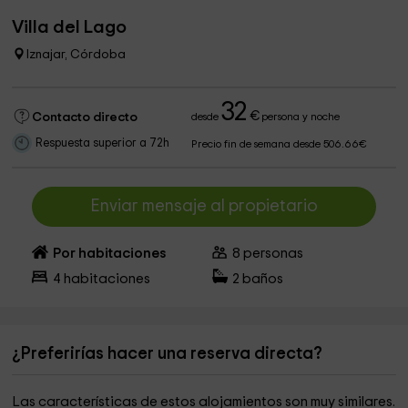
Villa del Lago
Iznajar, Córdoba
32
€
Contacto directo
desde
persona y noche
Respuesta superior a 72h
Precio fin de semana desde 506.66€
Enviar mensaje al propietario
Por habitaciones
8
personas
4
habitaciones
2
baños
¿Preferirías hacer una reserva directa?
Las características de estos alojamientos son muy similares.