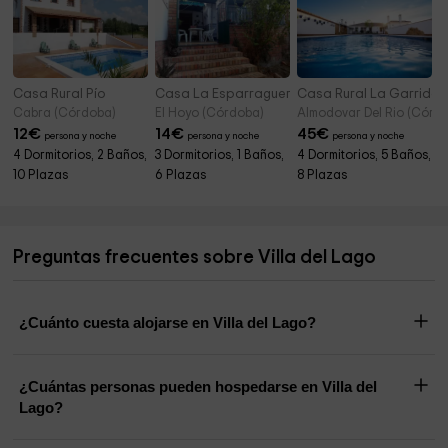
Casa Rural Pío
Casa La Esparraguera
Casa Rural La Garrida
Cabra (Córdoba)
El Hoyo (Córdoba)
Almodovar Del Rio (Córd
12
€
14
€
45
€
persona y noche
persona y noche
persona y noche
4 Dormitorios, 2 Baños,
3 Dormitorios, 1 Baños,
4 Dormitorios, 5 Baños,
10 Plazas
6 Plazas
8 Plazas
Preguntas frecuentes sobre Villa del Lago
¿Cuánto cuesta alojarse en Villa del Lago?
¿Cuántas personas pueden hospedarse en Villa del
Lago?