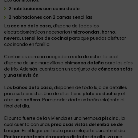
Los dormitorios:
2 habitaciones con cama doble
2 habitaciones con 2 camas sencillas
La
cocina de la casa,
dispone de todos los
electrodomésticos necesarios (
microondas, horno,
nevera, utensilios de cocina
) para que puedas disfrutar
cocinando en familia.
Contamos con una acogedora
sala de estar
, la cual
dispone de una maravillosa
chimenea de leña
para los días
de frío. Además, cuenta con un conjunto de
cómodos sofás
y una televisión
.
Los
baños de la casa
, disponen de todo lujo de detalles
para su bienestar. Uno de ellos tiene
plato de ducha
y el
otro una
bañera
. Para poder darte un baño relajante al
final del día.
El punto fuerte de la vivienda es una hermosa
piscina
, la
cual cuenta con unas
preciosas vistas del embalse de
Iznájar
. Es el lugar perfecto para relajarte durante el día.
Por la noche también puedes disfrutar de ella
, ya que