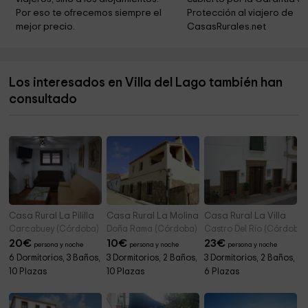
Helipuerto
5,8 km
Por eso te ofrecemos siempre el 
Protección al viajero de 
mejor precio.
CasasRurales.net
La Casa Museo de Jamones Rute
5,9 km
Paseo Del Fresno Park
5,9 km
Los interesados en Villa del Lago también han
Ermita de la Santa Vera+Cruz
5,9 km
consultado
Parroquia de San Francisco de Asis
5,9 km
Casa Rural La Pililla
Casa Rural La Molina
Casa Rural La Villa
Carcabuey (Córdoba)
Doña Rama (Córdoba)
Castro Del Rio (Córdoba)
20
€
10
€
23
€
persona y noche
persona y noche
persona y noche
6 Dormitorios, 3 Baños,
3 Dormitorios, 2 Baños,
3 Dormitorios, 2 Baños,
10 Plazas
10 Plazas
6 Plazas