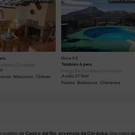
rs.
Nota 9.0
También 6 pers.
ordoba (Córdoba)
m!
Priego De Cordoba (Córdoba)
¡A sólo 37.7km!
Piscina · Barbacoa · Mascotas · Chimenea
Piscina · Barbacoa · Chimenea
to pueblo de
Castro del Río, provincia de Córdoba
. Una casa d