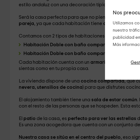
estilo andaluz con una decoración típica de la zona.
Nos preocu
Será la casa perfecta para que no pienses en nada rela
Utilizamos co
pareja
, ya que cada habitación tiene
capacidad para
nuestro tráfi
Contamos con 2 tipos de habitaciones
publicidad en
Habitación Doble con baño compartido (cama dobl
Más informac
Habitación Doble con baño compartido (2 camas se
Cada habitación cuenta con un
armario
para poder gu
Gest
sientas como en tu propia casa.
La vivienda dispone de una
cocina compartida
, que c
nevera, utensilios de cocina
) para que disfrutes coci
El alojamiento también tiene una
sala de estar común
.
con el resto de las personas que se hospeden. Esta es
El
patio
de la casa, es
perfecto para ver las estrellas
d
Es una zona acogedora que cuenta con un conjunto de m
Nuestra casa se sitúa en el centro del pueblo
, eso sig