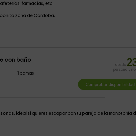
feterías, farmacias, etc.
a bonita zona de Córdoba.
le con baño
2
desde
persona y n
1 camas
rsonas
. Ideal si quieres escapar con tu pareja de la monotonía 