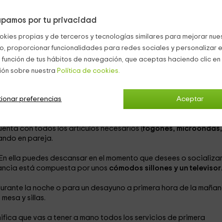
pamos por tu privacidad
cionado con la ciudad y el trabajo. Es i
deal para un plan en
okies propias y de terceros y tecnologías similares para mejorar nuest
 2 personas
.
co, proporcionar funcionalidades para redes sociales y personalizar e
 función de tus hábitos de navegación, que aceptas haciendo clic en 
e)
ión sobre nuestra
Política de cookies.
ncillas)
ardar el equipaje y
ionar preferencias
climatización
para que en todo momento t
Aceptar
uenta con todos los artículos necesarios (
fogones, microondas,
nando en pareja.
 En ella puedes descansar en el momento que desees o socializa
tancia está compuesta por unos
cómodos sillones y un televisor
urante la noche o para un desayuno a primera hora de la mañan
esa y sillas.
nifica que vas a tener a mano todos los servicios de primera