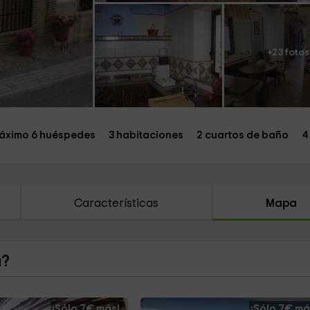
+23 fotos
áximo 6 huéspedes
3 habitaciones
2 cuartos de baño
4
Características
Mapa
a?
¡Sólo 7€ más!
¡Sólo 7€ má