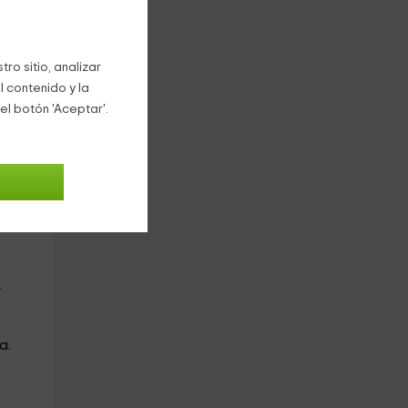
ro sitio, analizar
l contenido y la
el botón 'Aceptar'.
e
r
.
a.