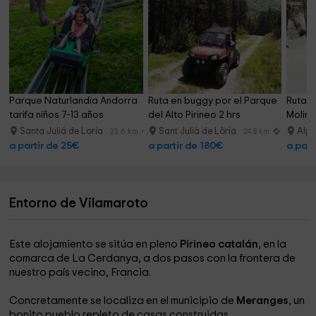
Parque Naturlandia Andorra 
Ruta en buggy por el Parque 
Ruta e
tarifa niños 7-13 años
del Alto Pirineo 2 hrs
Molina,
Santa Juliá de Loria
Sant Julià de Lòria
Alp
23.6 km
24.8 km
a partir de 25€
a partir de 180€
a part
Entorno de Vilamaroto
Este alojamiento se sitúa en pleno
Pirineo catalán
, en la
comarca de La Cerdanya, a dos pasos con la frontera de
nuestro país vecino, Francia.
Concretamente se localiza en el municipio de
Meranges
, un
bonito pueblo repleto de casas construidas