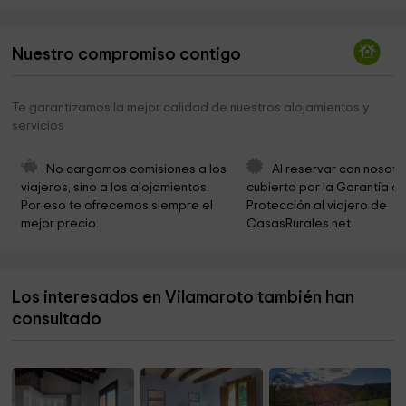
Ermita romànica de Sant Joan Rodó de Saga
7,4 km
Nuestro compromiso contigo
Iglesia de Sant Esteve
7,4 km
Molí del Salt
7,4 km
Te garantizamos la mejor calidad de nuestros alojamientos y
servicios
Ayuntamiento de Guils de Cerdanya
7,6 km
Ceps Y Robellons
7,7 km
No cargamos comisiones a los 
Al reservar con nosotr
viajeros, sino a los alojamientos. 
cubierto por la Garantía de
Hermita de Quadres
7,7 km
Por eso te ofrecemos siempre el 
Protección al viajero de 
mejor precio.
CasasRurales.net
Capella de Sant Antoni
7,8 km
Ermita de Sant Marc
7,8 km
Los interesados en Vilamaroto también han
Ayuntamiento DE BOLVIR
8,1 km
consultado
Ayuntamiento De Isovol
8,1 km