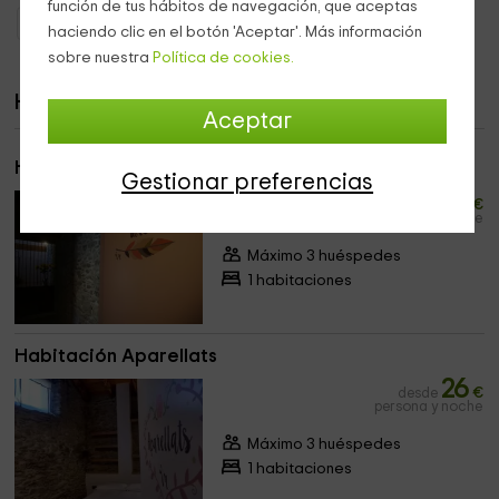
función de tus hábitos de navegación, que aceptas
Casas Rurales Cataluña
Casas Rurales Girona
haciendo clic en el botón 'Aceptar'. Más información
sobre nuestra
Política de cookies.
Habitaciones
Aceptar
Habitación Turé
Gestionar preferencias
29
desde
€
persona y noche
Máximo 3 huéspedes
1 habitaciones
Habitación Aparellats
26
desde
€
persona y noche
Máximo 3 huéspedes
1 habitaciones