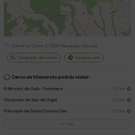
Carrer La Coma, 2
17539
Meranges
(
Girona
)
Compartir ubicación
Generar ruta
Cerca de Vilamaroto podrás visitar:
El Mirador de Guils - Fontanera
4,7 km
Obispado de Seo de Urgel
5,3 km
Parroquia de Santa Coloma Ger
5,9 km
Ayuntamiento de Ger
6,1 km
Más
Vall de la Llosa
7,2 km