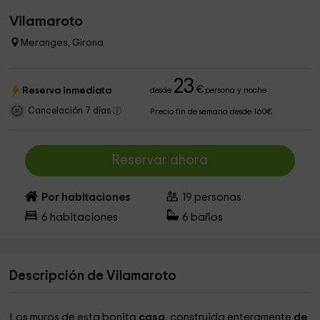
Vilamaroto
Meranges, Girona
23
€
Reserva inmediata
desde
persona y noche
Cancelación 7 días
Precio fin de semana desde 160€
Reservar ahora
Por habitaciones
19
personas
6
habitaciones
6
baños
Descripción de Vilamaroto
Los muros de esta bonita
casa
, construida enteramente
de