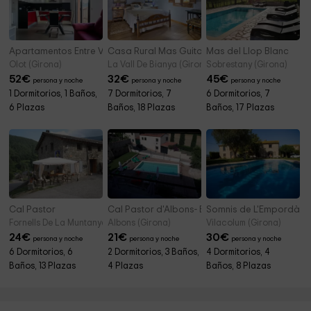
Apartamentos Entre Volcanes- Habitaciones
Casa Rural Mas Guitart
Mas del Llop Blanc
Olot (Girona)
La Vall De Bianya (Girona)
Sobrestany (Girona)
52
€
32
€
45
€
persona y noche
persona y noche
persona y noche
1 Dormitorios, 1 Baños,
7 Dormitorios, 7
6 Dormitorios, 7
6 Plazas
Baños, 18 Plazas
Baños, 17 Plazas
Cal Pastor
Cal Pastor d'Albons- El Cau
Somnis de L'Empordà
Fornells De La Muntanya (Girona)
Albons (Girona)
Vilacolum (Girona)
24
€
21
€
30
€
persona y noche
persona y noche
persona y noche
6 Dormitorios, 6
2 Dormitorios, 3 Baños,
4 Dormitorios, 4
Baños, 13 Plazas
4 Plazas
Baños, 8 Plazas