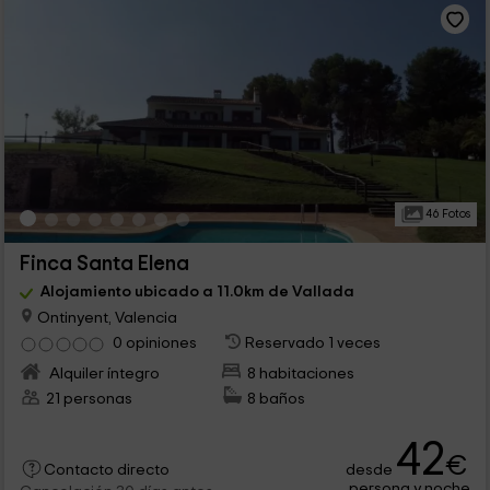
46 Fotos
Finca Santa Elena
Alojamiento ubicado a 11.0km de Vallada
Ontinyent, Valencia
0 opiniones
Reservado 1 veces
Alquiler íntegro
8 habitaciones
21 personas
8 baños
42
€
desde
Contacto directo
persona y noche