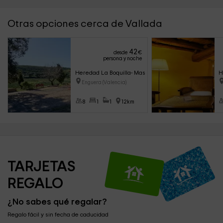
Otras opciones cerca de Vallada
42
desde
€
persona y noche
Heredad La Boquilla- Masía Boquilla
H
Enguera (Valencia)
8
1
1
12km
TARJETAS 
REGALO
¿No sabes qué regalar?
Regalo fácil y sin fecha de caducidad