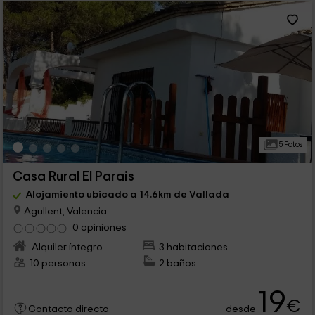
5 Fotos
Casa Rural El Parais
Alojamiento ubicado a 14.6km de Vallada
Agullent, Valencia
0 opiniones
Alquiler íntegro
3 habitaciones
10 personas
2 baños
19
€
desde
Contacto directo