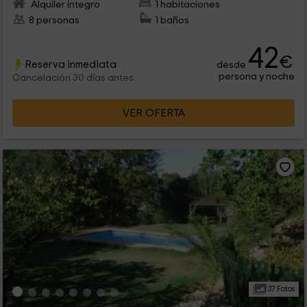
Alquiler íntegro
1 habitaciones
8 personas
1 baños
42
€
Reserva inmediata
desde
persona y noche
Cancelación 30 días antes
VER OFERTA
37 Fotos