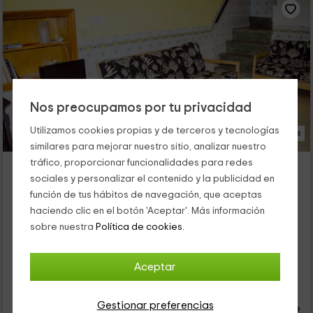
Nos preocupamos por tu privacidad
Utilizamos cookies propias y de terceros y tecnologías
15 Fotos
similares para mejorar nuestro sitio, analizar nuestro
tráfico, proporcionar funcionalidades para redes
Casa del Niño
sociales y personalizar el contenido y la publicidad en
Alojamiento ubicado a 9.1km de Vallada
función de tus hábitos de navegación, que aceptas
Enguera, Valencia
haciendo clic en el botón 'Aceptar'. Más información
0 opiniones
sobre nuestra
Política de cookies.
Alquiler íntegro
3 habitaciones
7 personas
2 baños
Aceptar
14
€
desde
Contacto directo
Gestionar preferencias
persona y noche
Cancelación 30 días antes