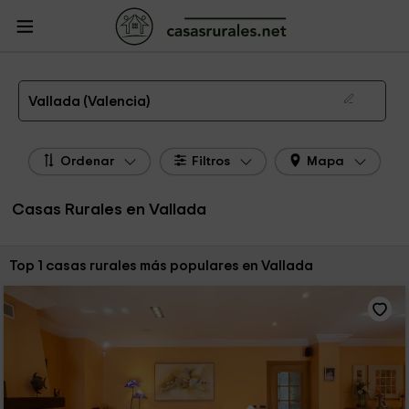
CasasRurales.net
Casas Rurales
Casas Rurales Comunidad Valenciana
Casas Rurales Valencia
Casas Rurales Vallada
Las 1 mejores casas rurales en Vallada de 2026
Vallada (Valencia)
Ordenar
Filtros
Mapa
Casas Rurales en Vallada
Ordenar por:
Top 1 casas rurales más populares en Vallada