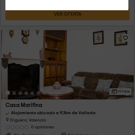
VER OFERTA
19 Fotos
Casa Marifina
Alojamiento ubicado a 9.3km de Vallada
Enguera, Valencia
0 opiniones