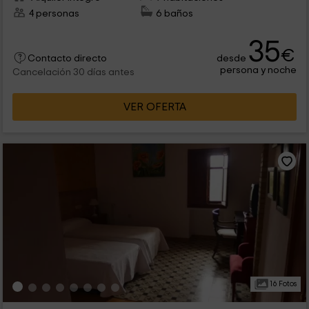
4 personas
6 baños
35
€
desde
Contacto directo
persona y noche
Cancelación 30 días antes
VER OFERTA
16 Fotos