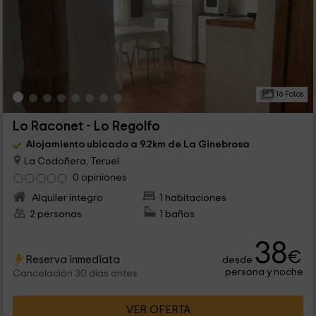
16 Fotos
Lo Raconet - Lo Regolfo
Alojamiento ubicado a 9.2km de La Ginebrosa
La Codoñera, Teruel
0 opiniones
Alquiler íntegro
1 habitaciones
2 personas
1 baños
38
€
Reserva inmediata
desde
persona y noche
Cancelación 30 días antes
VER OFERTA