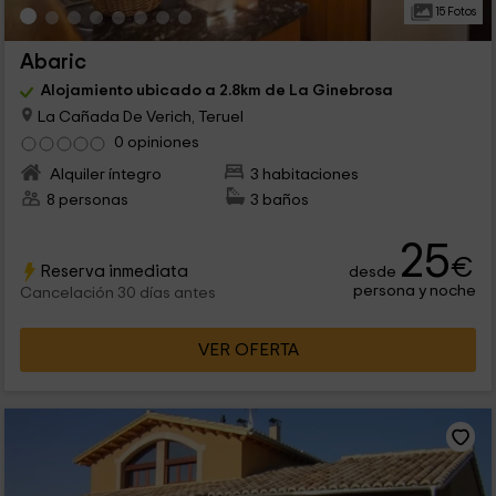
15 Fotos
Abaric
Alojamiento ubicado a 2.8km de La Ginebrosa
La Cañada De Verich, Teruel
0 opiniones
Alquiler íntegro
3 habitaciones
8 personas
3 baños
25
€
Reserva inmediata
desde
persona y noche
Cancelación 30 días antes
VER OFERTA