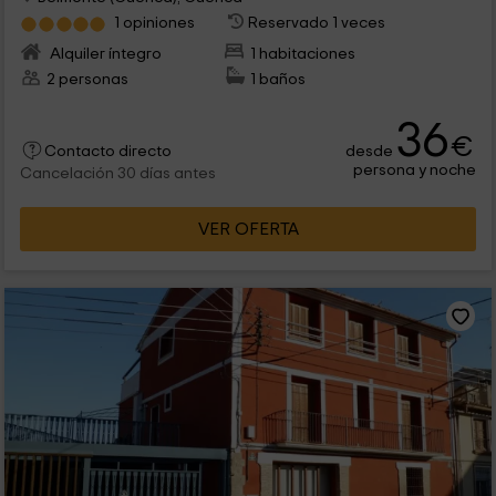
1 opiniones
Reservado 1 veces
Alquiler íntegro
1 habitaciones
2 personas
1 baños
36
€
desde
Contacto directo
persona y noche
Cancelación 30 días antes
VER OFERTA