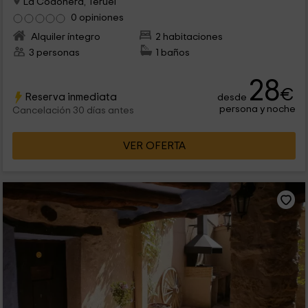
La Codoñera, Teruel
0 opiniones
Alquiler íntegro
2 habitaciones
3 personas
1 baños
28
€
Reserva inmediata
desde
persona y noche
Cancelación 30 días antes
VER OFERTA