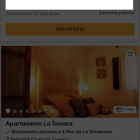
31
€
desde
Contacto directo
persona y noche
Cancelación 30 días antes
VER OFERTA
17 Fotos
Apartamento La Tomasa
Alojamiento ubicado a 6.0km de La Ginebrosa
Belmonte (Cuenca), Cuenca