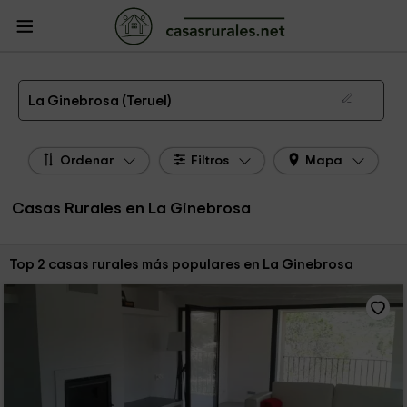
CasasRurales.net
Casas Rurales
Casas Rurales Aragón
Casas Rurales
Teruel
Casas Rurales La Ginebrosa
Las 2 mejores casas rurales en La Ginebrosa de 2026
La Ginebrosa (Teruel)
Ordenar
Filtros
Mapa
Casas Rurales en La Ginebrosa
Ordenar por:
Top 2 casas rurales más populares en La Ginebrosa