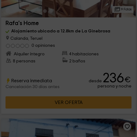
9 Fotos
Rafa's Home
Alojamiento ubicado a 12.8km de La Ginebrosa
Calanda, Teruel
0 opiniones
Alquiler íntegro
4 habitaciones
8 personas
2 baños
236
€
Reserva inmediata
desde
persona y noche
Cancelación 30 días antes
VER OFERTA