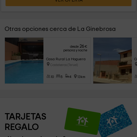
VER OFERTA
Otras opciones cerca de La Ginebrosa
26
desde
€
persona y noche
Casa Rural La Hoguera
C
Castelseras (Teruel)
10
5
4
13km
TARJETAS 
REGALO