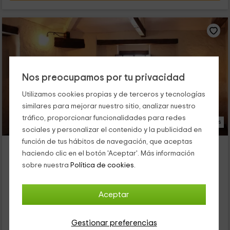
Nos preocupamos por tu privacidad
Utilizamos cookies propias y de terceros y tecnologías
similares para mejorar nuestro sitio, analizar nuestro
tráfico, proporcionar funcionalidades para redes
15 Fotos
sociales y personalizar el contenido y la publicidad en
función de tus hábitos de navegación, que aceptas
Ático La Josefa
haciendo clic en el botón 'Aceptar'. Más información
Alojamiento ubicado a 6.0km de La Ginebrosa
sobre nuestra
Política de cookies.
Belmonte (Cuenca), Cuenca
0 opiniones
Aceptar
Alquiler íntegro
2 habitaciones
4 personas
1 baños
Gestionar preferencias