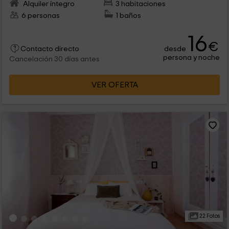
Alquiler íntegro
3 habitaciones
6 personas
1 baños
16
€
desde
Contacto directo
persona y noche
Cancelación 30 días antes
VER OFERTA
22 Fotos