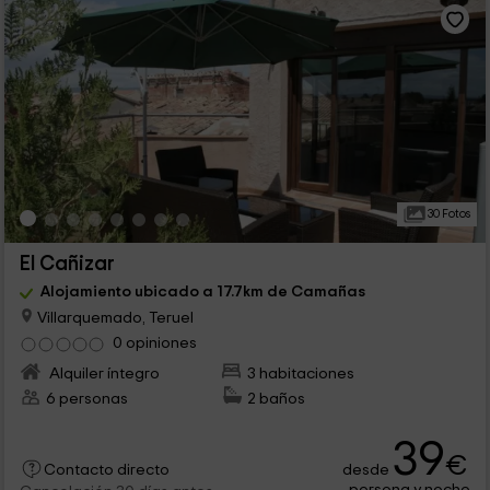
30 Fotos
El Cañizar
Alojamiento ubicado a 17.7km de Camañas
Villarquemado, Teruel
0 opiniones
Alquiler íntegro
3 habitaciones
6 personas
2 baños
39
€
desde
Contacto directo
persona y noche