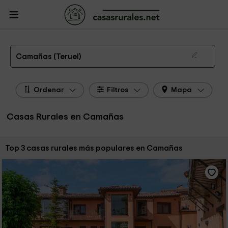
CasasRurales.net
Casas Rurales
Casas Rurales Aragón
Casas Rurales
Teruel
Casas Rurales Camañas
Las 3 mejores casas rurales en Camañas de 2026
Camañas (Teruel)
Ordenar
Filtros
Mapa
Casas Rurales en Camañas
Ordenar por:
Top 3 casas rurales más populares en Camañas