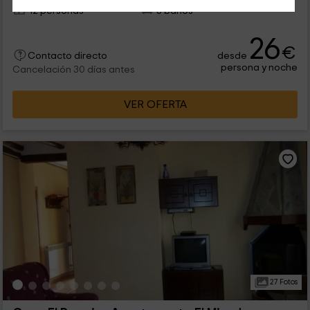
12 personas
3 baños
26
€
desde
Contacto directo
persona y noche
Cancelación 30 días antes
VER OFERTA
27 Fotos