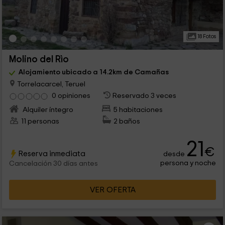
18 Fotos
Molino del Rìo
Alojamiento ubicado a 14.2km de Camañas
Torrelacarcel, Teruel
0 opiniones
Reservado 3 veces
Alquiler íntegro
5 habitaciones
11 personas
2 baños
21
€
Reserva inmediata
desde
persona y noche
Cancelación 30 días antes
VER OFERTA