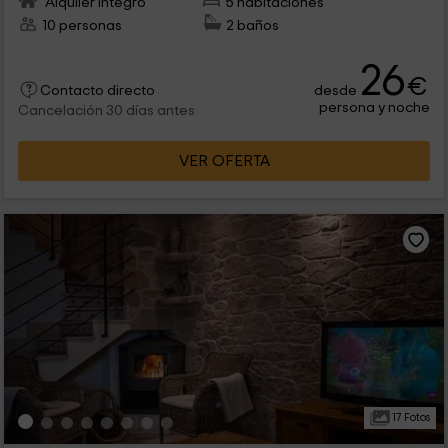
Alquiler íntegro
5 habitaciones
10 personas
2 baños
26
€
desde
Contacto directo
persona y noche
Cancelación 30 días antes
VER OFERTA
17 Fotos