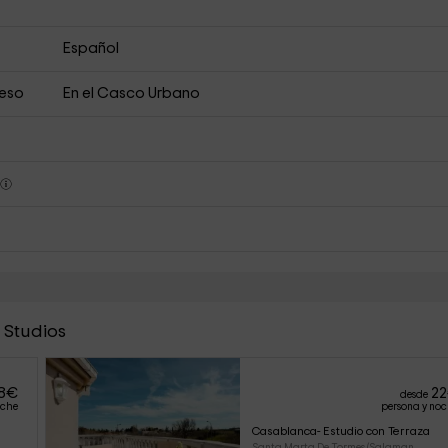
Español
ceso
En el Casco Urbano
s
 Studios
8
€
22
desde
oche
persona y no
Casablanca- Estudio con Terraza
Santa Marta De Tormes (Salaman