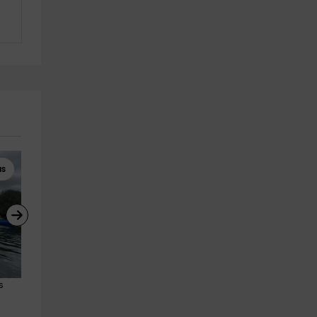
s
Piragüismo
Rutas a Caballo
s 
Descenso en piragua por el río 
Ruta a caballo por la cercaní
Tormes 1hora 30min
de Salamanca, 2h
Salamanca (Ciudad)
San Pedro Del Valle
4.1 km
22.2 km