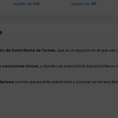
a partir de 56€
a partir de 18€
e
ón de Santa Marta de Tormes,
que es un espacio en el que vas 
as vacaciones únicas,
y donde vas a encontrar espacios llenos 
derismo
con las que podrás adentrarte y conocer un terreno lle