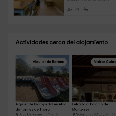
4
1
1
Actividades cerca del alojamiento
Alquiler de Barcos
Visitas Guia
Alquiler de hidropedal en Alba 
Entrada al Palacio de 
de Tormes de 1 hora
Monterrey
Alba De Tormes
Salamanca (Ciudad)
16.7 km
4.3 