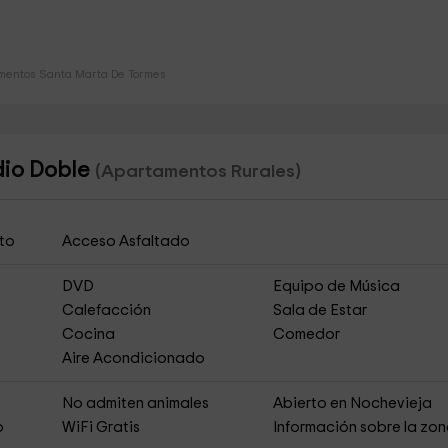
mentos Santa Marta De Tormes
dio Doble
(Apartamentos Rurales)
to
Acceso Asfaltado
DVD
Equipo de Música
Calefacción
Sala de Estar
Cocina
Comedor
Aire Acondicionado
s
No admiten animales
Abierto en Nochevieja
o
WiFi Gratis
Información sobre la zo