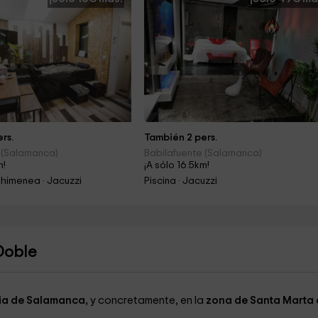
rs.
También 2 pers.
 (Salamanca)
Babilafuente (Salamanca)
m!
¡A sólo 16.5km!
himenea · Jacuzzi
Piscina · Jacuzzi
Doble
ia de Salamanca,
y concretamente, en la
zona de Santa Marta 