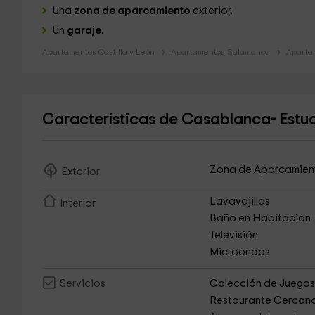
Una
zona de aparcamiento
exterior.
Un
garaje
.
Apartamentos Castilla y León
Apartamentos Salamanca
Aparta
Características de Casablanca- Estu
Zona de Aparcamien
Exterior
Lavavajillas
Interior
Baño en Habitación
Televisión
Microondas
Colección de Juego
Servicios
Restaurante Cercan