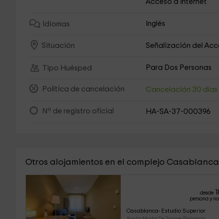
Acceso a Internet
Inglés
Idiomas
Señalización del Ac
Situación
Para Dos Personas
Tipo Huésped
Política de cancelación
Cancelación 30 día
Nº de registro oficial
HA-SA-37-000396
Otros alojamientos en el complejo Casablanca
1
desde
persona y n
Casablanca- Estudio Superior
Santa Marta De Tormes (Salaman