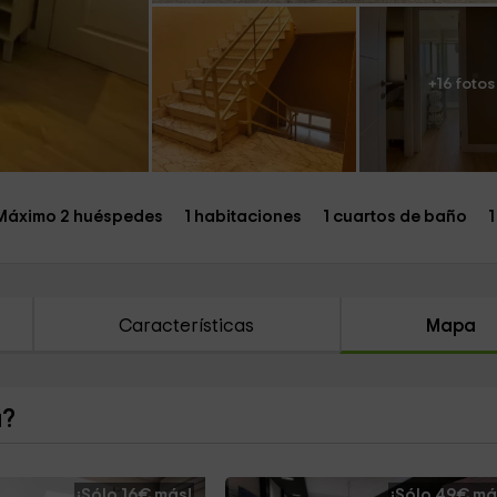
+16 fotos
Máximo 2 huéspedes
1 habitaciones
1 cuartos de baño
1
Características
Mapa
a?
¡Sólo 16€ más!
¡Sólo 49€ má