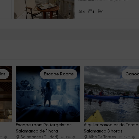
4
1
1
das
Escape Rooms
Canoa
Escape room Poltergeist en 
Alquiler canoa en río Torme
Salamanca de 1 hora
Salamanca 3 horas
Salamanca (Ciudad)
Alba De Tormes
km
4.3 km
16.7 km