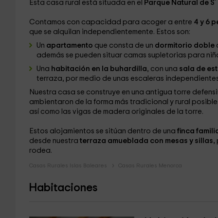
Esta casa rural está situada en el
Parque Natural de S
Contamos con capacidad para acoger a entre
4 y 6 
que se alquilan independientemente. Estos son:
Un
apartamento
que consta de un
dormitorio doble
además se pueden situar
camas supletorias para niñ
Una
habitación en la buhardilla
, con una
sala de es
terraza, por medio de unas escaleras independientes
Nuestra casa se construye en una antigua torre defensiv
ambientaron de la forma más tradicional y rural posibl
así como las vigas de madera originales de la torre.
Estos alojamientos se sitúan dentro de una
finca famil
desde nuestra
terraza amueblada con mesas y sillas,
rodea.
Casas Rurales Islas Baleares
Casas Rurales Menorca
Habitaciones