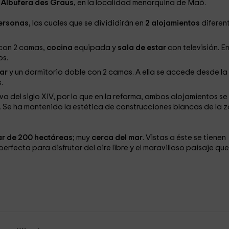
´Albufera des Graus,
en la localidad menorquina de Maó.
personas,
las cuales que se divididirán en
2 alojamientos
diferen
con 2 camas,
cocina
equipada y
sala de estar
con televisión. En
os.
tar
y un dormitorio doble con 2 camas. A ella se accede desde la
.
a del siglo XIV, por lo que en la reforma, ambos alojamientos se
e. Se ha mantenido la estética de construcciones blancas de la 
iar de 200 hectáreas
; muy
cerca del mar
. Vistas a éste se tienen
perfecta para disfrutar del aire libre y el maravilloso paisaje qu