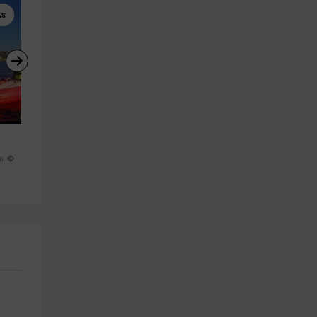
ks
Paseos en Barco
Rutas a Caballo
Ruta lancha+snorkel Reserva 
Excursión a caballo para niño
Marina Binibeca, niños
Cala Mitjana
Sant Lluís
Ferreries
m
8.0 km
24.6 km
a partir de 59€
a partir de 55€