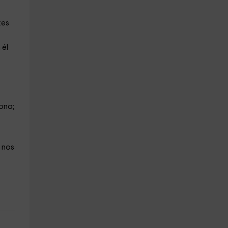
tes
 él
zona;
e nos