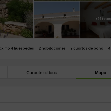
+24 fotos
ximo 4 huéspedes
2 habitaciones
2 cuartos de baño
4
Características
Mapa