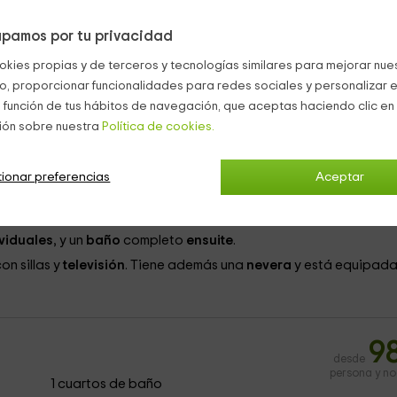
ardillada
9
desde
pamos por tu privacidad
persona y n
1 cuartos de baño
okies propias y de terceros y tecnologías similares para mejorar nuest
co, proporcionar funcionalidades para redes sociales y personalizar e
 función de tus hábitos de navegación, que aceptas haciendo clic en 
ión sobre nuestra
Política de cookies.
, a través de una escalera rústica situada en la terraza de la cas
ionar preferencias
Aceptar
onsta de bonitos techos a dos aguas.
erenciadas:
viduales
, y un
baño
completo
ensuite
.
on sillas y
televisión
. Tiene además una
nevera
y está equipad
9
desde
persona y n
1 cuartos de baño