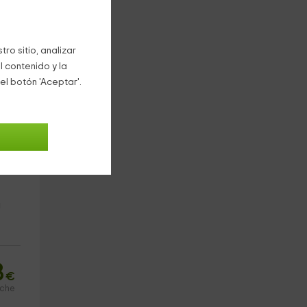
8
€
oche
ro sitio, analizar
l contenido y la
el botón 'Aceptar'.
a.
a
8
€
oche