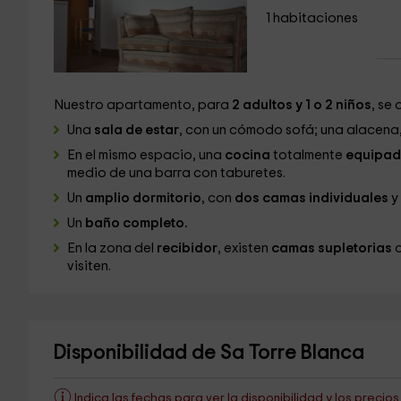
1 habitaciones
Nuestro apartamento, para
2 adultos y 1 o 2 niños
, se
Una
sala de estar
, con un cómodo sofá; una alacena, 
En el mismo espacio, una
cocina
totalmente
equipa
medio de una barra con taburetes.
Un
amplio dormitorio
, con
dos camas individuales
y 
Un
baño completo.
En la zona del
recibidor
, existen
camas supletorias
q
visiten.
Disponibilidad de Sa Torre Blanca
Indica las fechas para ver la disponibilidad y los precio