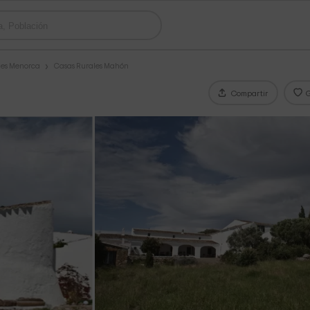
les Menorca
Casas Rurales Mahón
Compartir