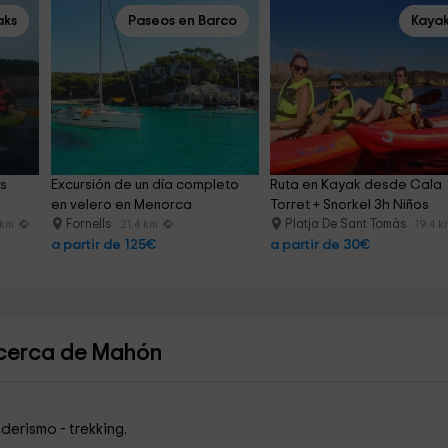
aks
Paseos en Barco
Kaya
s 
Excursión de un día completo 
Ruta en Kayak desde Cala 
en velero en Menorca
Torret + Snorkel 3h Niños
Fornells
Platja De Sant Tomàs
 km
21.4 km
19.4 k
a partir de 125€
a partir de 30€
 cerca de Mahón
erismo - trekking.