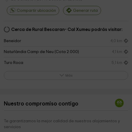
Compartir ubicación
Generar ruta
Cerca de Rural Bescaran- Cal Xumeu podrás visitar:
Beneïdor
4,0 km
Naturlàndia Camp de Neu (Cota 2.000)
4,1 km
Turo Roca
5,1 km
Ermita de Sant Cristòfol
5,8 km
Más
JARDINS DE JUBERRI. JARDINES CONTEMPORÁNEOS
5,8 km
DE JUBERRI
Sant Esteve de Juverri
6,1 km
Nuestro compromiso contigo
Ermita de la Mare de Déu de les Peces
6,2 km
Te garantizamos la mejor calidad de nuestros alojamientos y
Sant Antoni de la Peguera
6,6 km
servicios