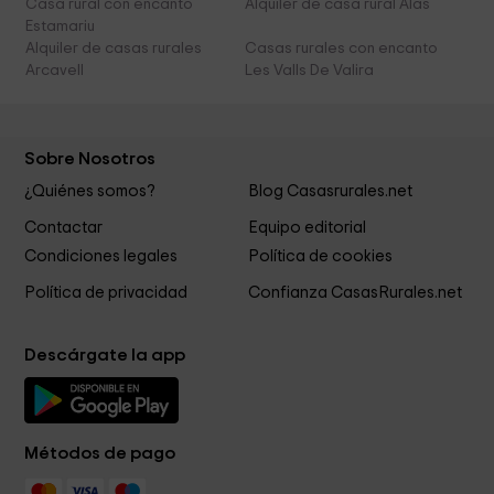
Casa rural con encanto
Alquiler de casa rural Alas
Estamariu
Alquiler de casas rurales
Casas rurales con encanto
Arcavell
Les Valls De Valira
Sobre Nosotros
¿Quiénes somos?
Blog Casasrurales.net
Contactar
Equipo editorial
Condiciones legales
Política de cookies
Política de privacidad
Confianza CasasRurales.net
Descárgate la app
Métodos de pago