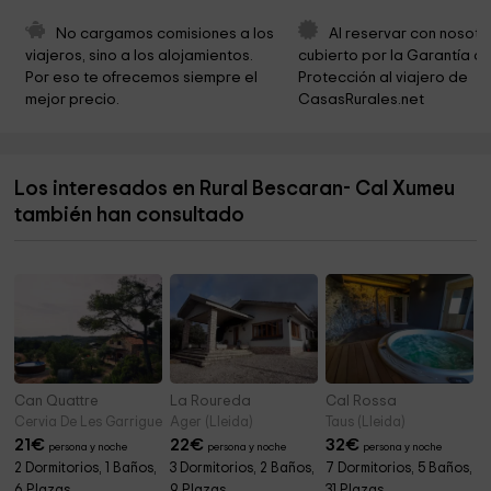
Iglesia de Santa Coloma
6,7 km
No cargamos comisiones a los 
Al reservar con nosotr
Paller De Cal Melsió
7,7 km
viajeros, sino a los alojamientos. 
cubierto por la Garantía de
Por eso te ofrecemos siempre el 
Protección al viajero de 
Ayuntamiento de les Valls de Valira
7,7 km
mejor precio.
CasasRurales.net
Cementerio Municipal
7,9 km
Sant Mateu del Pui
7,9 km
Los interesados en Rural Bescaran- Cal Xumeu
Sant Julià i Sant Germà de Lòria
8,1 km
también han consultado
Museu del Tabac Antiga Fabrica Reig
8,1 km
Can Quattre
La Roureda
Cal Rossa
Cervia De Les Garrigues (Lleida)
Ager (Lleida)
Taus (Lleida)
21
€
22
€
32
€
persona y noche
persona y noche
persona y noche
2 Dormitorios, 1 Baños,
3 Dormitorios, 2 Baños,
7 Dormitorios, 5 Baños,
6 Plazas
9 Plazas
31 Plazas