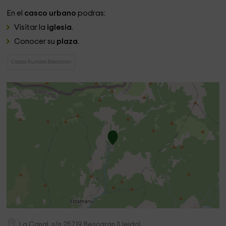
En el
casco urbano
podras:
Visitar la
iglesia
.
Conocer su
plaza
.
Casas Rurales Bescaran
La Canal, s/n
25719
Bescaran
(
Lleida
)