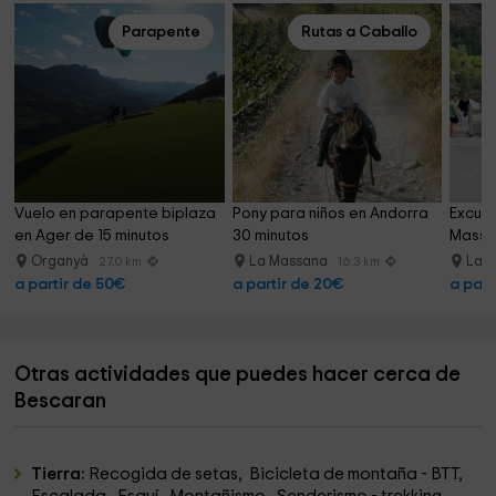
Parapente
Rutas a Caballo
Vuelo en parapente biplaza 
Pony para niños en Andorra 
Excurs
en Ager de 15 minutos
30 minutos
Massan
Organyà
La Massana
La 
27.0 km
16.3 km
a partir de 50€
a partir de 20€
a part
Otras actividades que puedes hacer cerca de
Bescaran
Tierra:
Recogida de setas, Bicicleta de montaña - BTT,