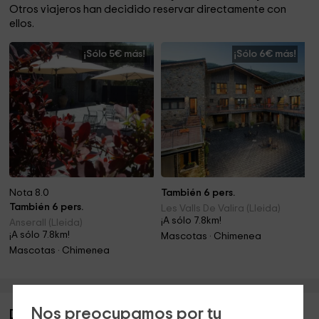
Otros viajeros han decidido reservar directamente con
ellos.
¡Sólo 5€ más!
¡Sólo 6€ más!
Nota 8.0
También 6 pers.
También 6 pers.
Les Valls De Valira (Lleida)
¡A sólo 7.8km!
Anserall (Lleida)
¡A sólo 7.8km!
Mascotas · Chimenea
Mascotas · Chimenea
Nos preocupamos por tu
Descripción de Rural Bescaran- Cal Xumeu