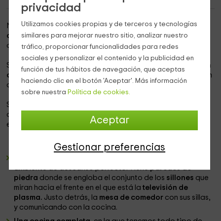
privacidad
Utilizamos cookies propias y de terceros y tecnologías
Nuestro alojamiento se encuentra dentro de la
provincia
de Lleida,
similares para mejorar nuestro sitio, analizar nuestro
donde vas a encontrar
el pueblo de Bescaran
,
donde vas a poder disfrutar de las mejores comodidades.
tráfico, proporcionar funcionalidades para redes
sociales y personalizar el contenido y la publicidad en
Se trata de una casa llena de encanto, que
pertenece a un
función de tus hábitos de navegación, que aceptas
complejo de alojamientos
en el que te vas a sentir como en
haciendo clic en el botón 'Aceptar'. Más información
casa, y donde vas a poder descansar tranquilamente.
sobre nuestra
Política de cookies.
Su
capacidad es de 6 huéspedes
, aunque mediante una
cama supletoria puede
llegar al máximo de 7 personas,
y
Aceptar
en el interior se reparten las siguientes estancias:
Gestionar preferencias
Un salón comedor,
en el que vas a poder disfrutar de un
ambiente de descanso perfecto. Tiene
paredes de
piedra
donde se engloba el conjunto de los
sillones
que
miran hacia el frente en el que está la
televisión de
plasma.
Justo detrás, la
mesa de comedor
con sus sillas,
y comunicando con la cocina.