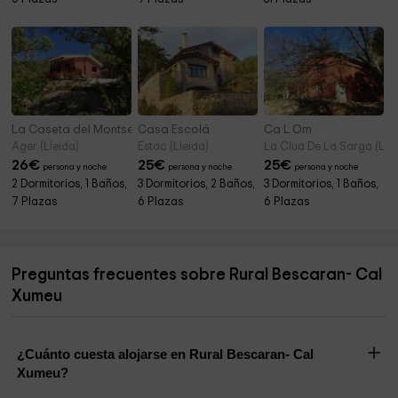
La Caseta del Montsec
Casa Escolá
Ca L Om
Ager (Lleida)
Estac (Lleida)
La Clua De La Sarga (Llei
26
€
25
€
25
€
persona y noche
persona y noche
persona y noche
2 Dormitorios, 1 Baños,
3 Dormitorios, 2 Baños,
3 Dormitorios, 1 Baños,
7 Plazas
6 Plazas
6 Plazas
Preguntas frecuentes sobre Rural Bescaran- Cal
Xumeu
¿Cuánto cuesta alojarse en Rural Bescaran- Cal
Xumeu?