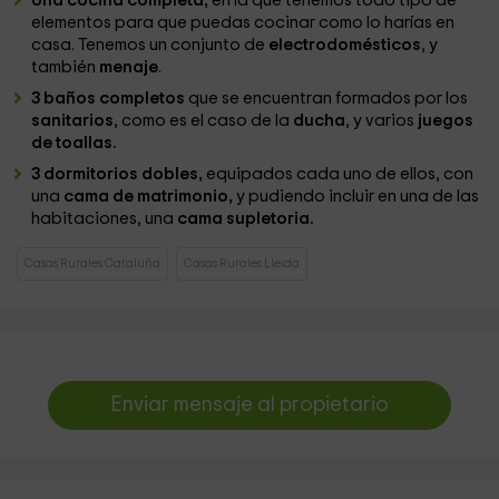
Una cocina completa,
en la que tenemos todo tipo de
elementos para que puedas cocinar como lo harías en
casa. Tenemos un conjunto de
electrodomésticos
, y
también
menaje
.
3 baños completos
que se encuentran formados por los
sanitarios
, como es el caso de la
ducha
, y varios
juegos
de toallas.
3 dormitorios dobles,
equipados cada uno de ellos, con
una
cama de matrimonio,
y pudiendo incluir en una de las
habitaciones, una
cama supletoria.
Casas Rurales Cataluña
Casas Rurales Lleida
Enviar mensaje al propietario