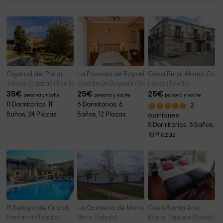
Cigarral del Pintor
La Posada de Bayuela
Casa Rural Álamo Gra
Toledo (Capital) (Toledo)
Castillo De Bayuela (Toledo)
Layos (Toledo)
35
€
25
€
25
€
persona y noche
persona y noche
persona y noche
11 Dormitorios, 11
6 Dormitorios, 6
2
Baños, 24 Plazas
Baños, 12 Plazas
opiniones
5 Dormitorios, 5 Baños,
10 Plazas
El Refugio de Cristal
La Quintería de Mora
Casa Santa Ana
Hontanar (Toledo)
Mora (Toledo)
Miguel Esteban (Toledo)