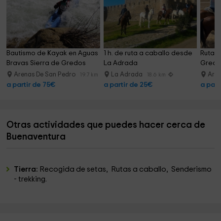
Bautismo de Kayak en Aguas 
1 h. de ruta a caballo desde 
Ruta a
Bravas Sierra de Gredos
La Adrada
Gredo
Arenas De San Pedro
La Adrada
Aren
19.7 km
18.6 km
a partir de 75€
a partir de 25€
a part
Otras actividades que puedes hacer cerca de
Buenaventura
Tierra:
Recogida de setas, Rutas a caballo, Senderismo
- trekking.