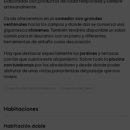
Elaboradas con productos de cada temporada y siempre
artesanalmente.
Os las ofreceremos en un
comedor con grandes
ventanales
hacia los campos y donde aún se conserva una
gigantesca
chimenea
. También tendréis disponible un salón
común para el descanso con un piano y diferentes
herramientas de antaño como decoración.
Hay que destacar especialmente los
jardines
y terrazas
con las que cuenta este alojamiento. Sobre todo la
piscina
con tumbonas
por los alrededores y desde donde poder
disfrutar de unas vistas panorámicas del paisaje que nos
rodea.
Casas Rurales Castilla La Mancha
Casas Rurales Toledo
Habitaciones
Habitación doble