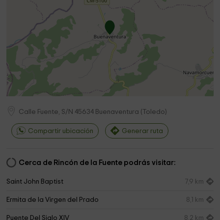
Calle Fuente, S/N
45634
Buenaventura
(
Toledo
)
Compartir ubicación
Generar ruta
Cerca de Rincón de la Fuente podrás visitar:
Saint John Baptist
7,9 km
Ermita de la Virgen del Prado
8,1 km
Puente Del Siglo XIV
8,2 km