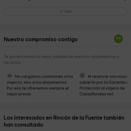
Cementerio nuevo Pedro Bernardo
8,3 km
Más
Apadrina una Colmena
8,8 km
Museo Etnografico
9,0 km
Nuestro compromiso contigo
Municipio de Pedro Bernardo
9,0 km
Parroquia de San Pedro Advincula
9,1 km
Te garantizamos la mejor calidad de nuestros alojamientos y
servicios
Aeródromo de La Iglesuela "El Tiétar"
9,2 km
BRIF de La Iglesuela
10,0 km
No cargamos comisiones a los 
Al reservar con nosotr
viajeros, sino a los alojamientos. 
cubierto por la Garantía de
Cuevas Del Aguila
10,4 km
Por eso te ofrecemos siempre el 
Protección al viajero de 
mejor precio.
CasasRurales.net
Iglesia Santa Ana
11,1 km
Ayuntamiento De Gavilanes
11,1 km
Los interesados en Rincón de la Fuente también
Parroquia de Santa Ana
11,2 km
han consultado
Cementerio
11,5 km