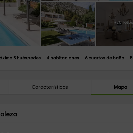
+20 fotos
áximo 8 huéspedes
4 habitaciones
6 cuartos de baño
5
Características
Mapa
taleza