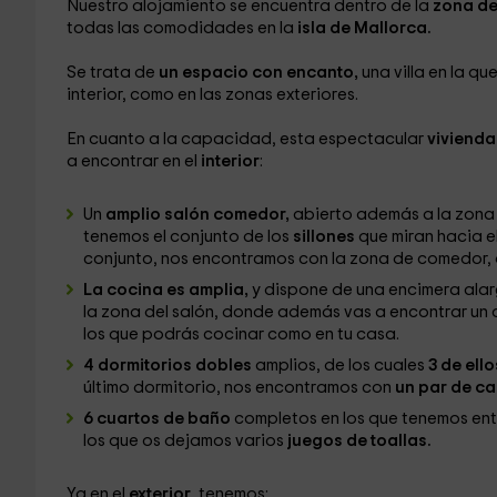
Nuestro alojamiento se encuentra dentro de la
zona de
todas las comodidades en la
isla de Mallorca.
Se trata de
un espacio con encanto,
una villa en la q
interior, como en las zonas exteriores.
En cuanto a la capacidad, esta espectacular
vivienda
a encontrar en el
interior
:
Un
amplio salón comedor,
abierto además a la zona
tenemos el conjunto de los
sillones
que miran hacia el
conjunto, nos encontramos con la zona de comedor,
La cocina es amplia,
y dispone de una encimera al
la zona del salón, donde además vas a encontrar un 
los que podrás cocinar como en tu casa.
4 dormitorios dobles
amplios, de los cuales
3 de ello
último dormitorio, nos encontramos con
un par de ca
6 cuartos de baño
completos en los que tenemos entr
los que os dejamos varios
juegos de toallas.
Ya en el
exterior
, tenemos: