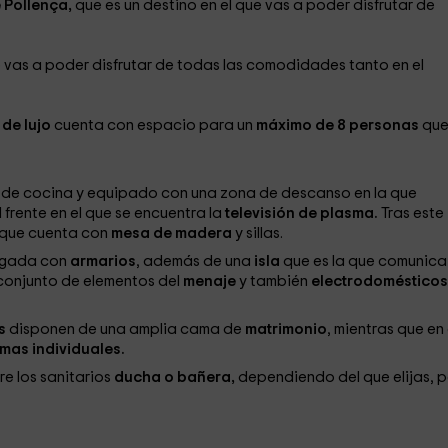
 Pollença,
que es un destino en el que vas a poder disfrutar de
ue vas a poder disfrutar de todas las comodidades tanto en el
 de lujo
cuenta con espacio para un
máximo de 8 personas
que
 de cocina y equipado con una zona de descanso en la que
 frente en el que se encuentra la
televisión de plasma.
Tras este
 que cuenta con
mesa de madera
y sillas.
argada con
armarios
, además de una
isla
que es la que comunica
conjunto de elementos del
menaje
y también
electrodoméstico
s
disponen de una amplia cama de
matrimonio
, mientras que en 
mas individuales.
e los sanitarios
ducha o bañera,
dependiendo del que elijas, 