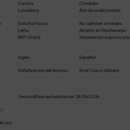
Cocina
Comedor
Lavadora
Aire Acondicionado
o
Solicita fianza
No admiten animales
Leña
Abierto en Nochevieja
s
WiFi Gratis
Información sobre la zo
Inglés
Español
Señalización del Acceso
En el Casco Urbano
Fecha última actualización: 26/06/2026
s
de uso