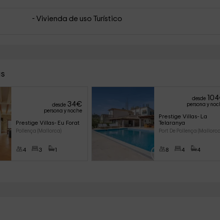
- Vivienda de uso Turístico
as
104
desde
34
€
persona y noc
desde
persona y noche
Prestige Villas- La 
Prestige Villas- Eu Forat
Telaranya
Pollença (Mallorca)
Port De Pollença (Mallorca
4
3
1
8
4
4