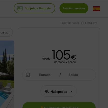
Tarjetas Regalo
Iniciar sesión
Prestige Villas- La Fortaleza
Guardar
105
€
desde
persona y noche