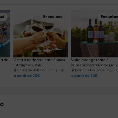
urf
Enoturismo
Enoturis
ía de 
Visita a bodega + cata 3 vinos 
Visita bodega+cata 3 
S'Aranjassa, 1'5h
vinos+picada S'Aranjassa 2
Palma de Mallorca
Palma de Mallorca
22.6 km
22.6 km
a partir de 20€
a partir de 30€
za