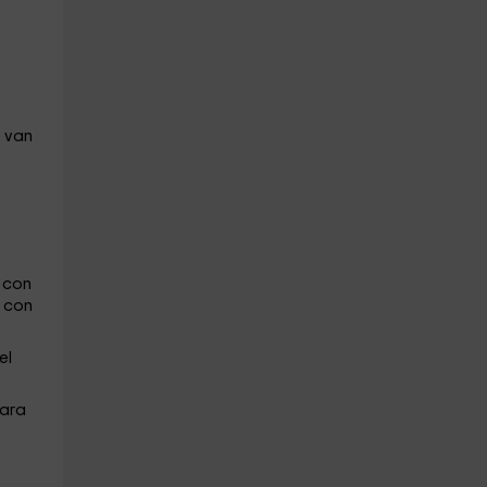
 van
 con
s
con
el
para