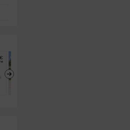
€
98
€
he
desde
persona y noche
Prestige Villas- La Coma
)
Pollença (Mallorca)
10
5
4