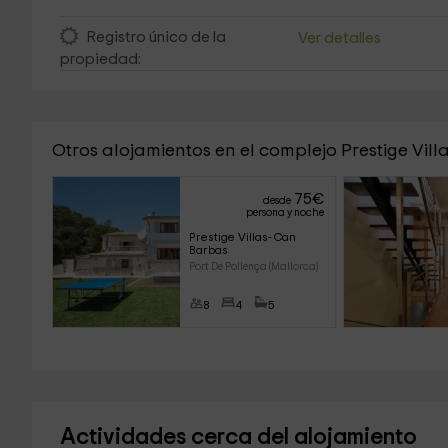
Registro único de la
Ver detalles
propiedad:
Otros alojamientos en el complejo Prestige Vill
75
€
desde
persona y noche
Prestige Villas- Can 
Barbas 
Port De Pollença (Mallorca)
8
4
5
Actividades cerca del alojamiento