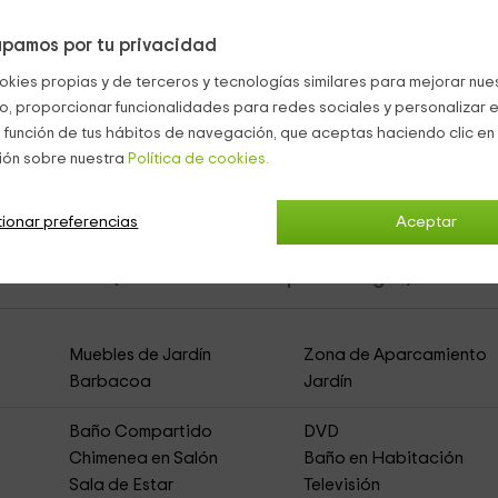
pamos por tu privacidad
as.
as, además de
sillones
junto a la
zona de la barbacoa.
okies propias y de terceros y tecnologías similares para mejorar nuest
co, proporcionar funcionalidades para redes sociales y personalizar e
a gran
piscina
con
zona de hamacas
al descubierto en unos cas
 función de tus hábitos de navegación, que aceptas haciendo clic en 
ión sobre nuestra
Política de cookies.
ionar preferencias
Aceptar
 Fortaleza
(Casa Rural de Alquiler Íntegro)
Muebles de Jardín
Zona de Aparcamiento
Barbacoa
Jardín
Baño Compartido
DVD
Chimenea en Salón
Baño en Habitación
Sala de Estar
Televisión