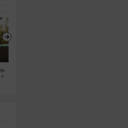
mo
Kayaks
Kayaks
Ruta en kayak al atardecer en 
Alquiler de kayak doble en 
'5h
La Victoria, 2h
Alcúdia, 3 horas
Alcudia
Alcudia
12.1 km
11.7 km
a partir de 55€
a partir de 45€