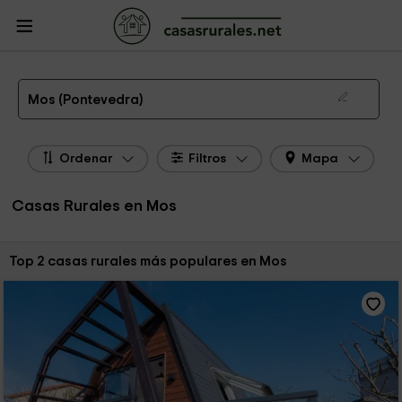
CasasRurales.net
Casas Rurales
Casas Rurales Galicia
Casas Rurales
Pontevedra
Casas Rurales Mos
Las 2 mejores casas rurales en Mos de 2026
Mos (Pontevedra)
Ordenar
Filtros
Mapa
Casas Rurales en Mos
Ordenar por:
Top 2 casas rurales más populares en Mos