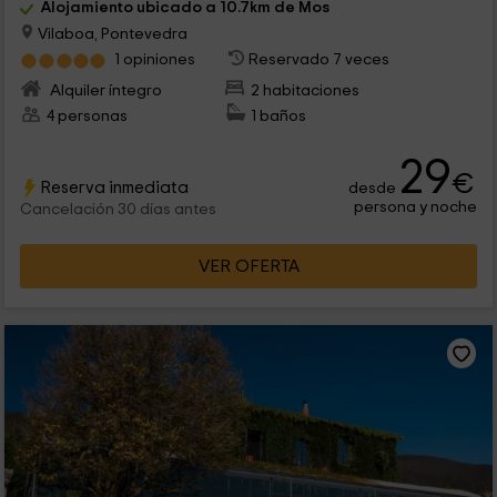
Alojamiento ubicado a 10.7km de Mos
Vilaboa, Pontevedra
1 opiniones
Reservado 7 veces
Alquiler íntegro
2 habitaciones
4 personas
1 baños
29
€
Reserva inmediata
desde
persona y noche
Cancelación 30 días antes
VER OFERTA