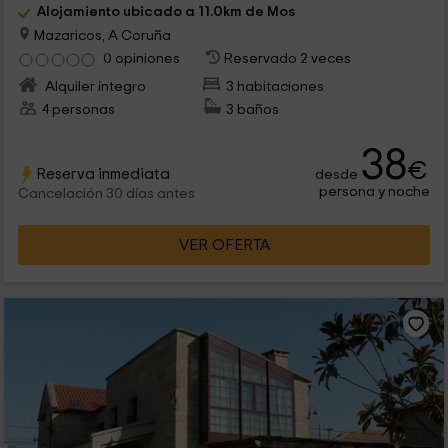
Alojamiento ubicado a 11.0km de Mos
Mazaricos, A Coruña
0 opiniones
Reservado 2 veces
Alquiler íntegro
3 habitaciones
4 personas
3 baños
38
€
Reserva inmediata
desde
persona y noche
Cancelación 30 días antes
VER OFERTA