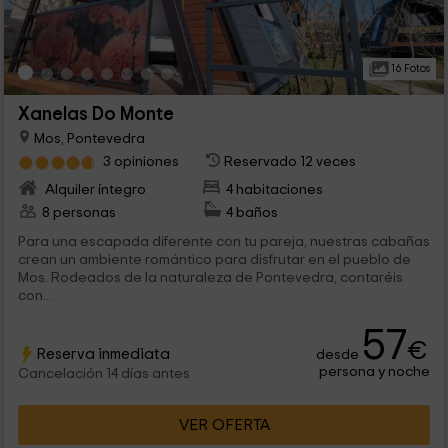
16 Fotos
Xanelas Do Monte
Mos, Pontevedra
3 opiniones
Reservado 12 veces
Alquiler íntegro
4 habitaciones
8 personas
4 baños
Para una escapada diferente con tu pareja, nuestras cabañas
crean un ambiente romántico para disfrutar en el pueblo de
Mos. Rodeados de la naturaleza de Pontevedra, contaréis
con...
57
€
Reserva inmediata
desde
persona y noche
Cancelación 14 días antes
VER OFERTA