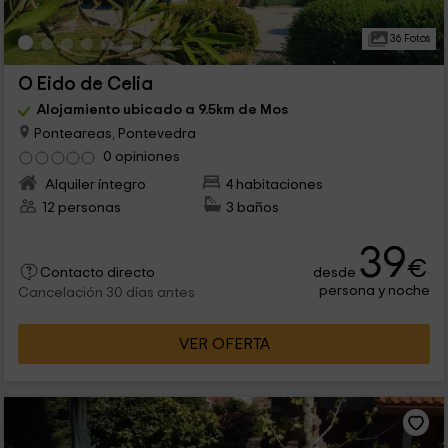
36 Fotos
O Eido de Celia
Alojamiento ubicado a 9.5km de Mos
Ponteareas, Pontevedra
0 opiniones
Alquiler íntegro
4 habitaciones
12 personas
3 baños
39
€
desde
Contacto directo
persona y noche
Cancelación 30 días antes
VER OFERTA