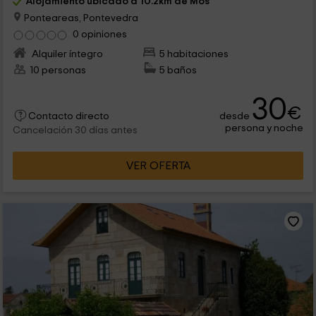
Alojamiento ubicado a 10.2km de Mos
Ponteareas, Pontevedra
0 opiniones
Alquiler íntegro
5 habitaciones
10 personas
5 baños
30
€
desde
Contacto directo
persona y noche
Cancelación 30 días antes
VER OFERTA