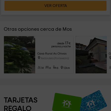
VER OFERTA
Otras opciones cerca de Mos
17
desde
€
persona y noche
Casa Rural As Chivas
C
Redondela (Pontevedra)
14
6
6
12km
TARJETAS 
REGALO