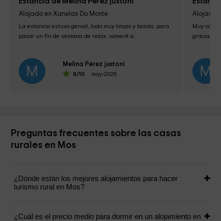
Estancia de Melina Pérez justoni
Estanci
Alojado en Xanelas Do Monte
Alojado 
La estancia estuvo genial, todo muy limpio y bonito, para 
Muy conten
pasar un fin de semana de relax, volveré a...
gracias. L
Melina Pérez justoni
M
M
8
/10
may-2025
Preguntas frecuentes sobre las casas
rurales en Mos
¿Dónde están los mejores alojamientos para hacer
turismo rural en Mos?
¿Cuál es el precio medio para dormir en un alojamiento en