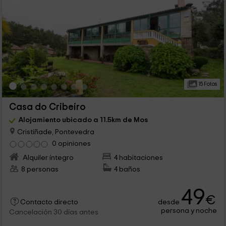
15 Fotos
Casa do Cribeiro
Alojamiento ubicado a 11.5km de Mos
Cristiñade, Pontevedra
0 opiniones
Alquiler íntegro
4 habitaciones
8 personas
4 baños
49
€
desde
Contacto directo
persona y noche
Cancelación 30 días antes