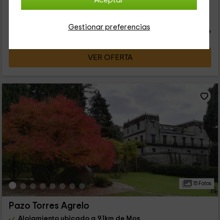
Aceptar
100
€
Reserva inmediata
desde
Gestionar preferencias
persona y noche
Cancelación 30 días antes
VER OFERTA
15 Fotos
Pazo Torres Agrelo
Alojamiento ubicado a 9.1km de Mos