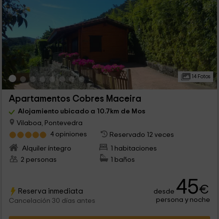
14 Fotos
Apartamentos Cobres Maceira
Alojamiento ubicado a 10.7km de Mos
Vilaboa, Pontevedra
4 opiniones
Reservado 12 veces
Alquiler íntegro
1 habitaciones
2 personas
1 baños
45
€
Reserva inmediata
desde
persona y noche
Cancelación 30 días antes