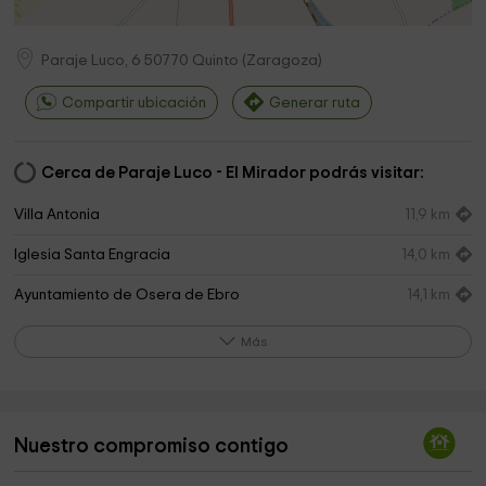
Paraje Luco, 6
50770
Quinto
(
Zaragoza
)
Compartir ubicación
Generar ruta
Cerca de Paraje Luco - El Mirador podrás visitar:
Villa Antonia
11,9 km
Iglesia Santa Engracia
14,0 km
Ayuntamiento de Osera de Ebro
14,1 km
Cementerio
14,3 km
Más
Cayo BERGES
14,4 km
Ermita Santa Bárbara
14,5 km
Nuestro compromiso contigo
Municipio de Fuentes de Ebro
14,8 km