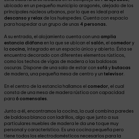
ubicado en un pequeño municipio aragonés, alejado de los
principales núcleos urbanos, por lo que es ideal para el
descanso y relax
de los huéspedes. Cuenta con espacio
para hospedar a un grupo de unas
4 personas.
A su entrada, el alojamiento cuenta con una
amplia
estancia diáfana
en la que se ubican el
salón
, el
comedor
y
la
cocina
, integrado en un espacio único y abierto. Ésta se
encuentra decorado con diferentes elementos rústicos,
como los techos de vigas de madera o las baldosas
oscuras. Dispone de una sala de estar con
sofá
y
butacas
de madera, una pequeña mesa de centro y un
televisor
.
En el centro de la estancia hallamos el
comedor
, el cual
consta de una mesa de madera rústica con capacidad
para
6 comensales
.
Junto a él, encontramos la cocina, la cual combina paredes
de baldosa blanca con ladrillos, algo que junto a sus
particulares muebles de madera le da un
o
toque muy
personal y característico. Es una cocina pequeña pero
tiene todos los electrodomésticos necesarios para la