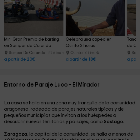
Mini Gran Premio de karting 
Celebra una capea en 
Tanda 
en Samper de Calanda
Quinto 2 horas
de Ca
Samper De Calanda
Quinto
Sam
27.6 km
0.1 km
a partir de 20€
a partir de 18€
a part
Entorno de Paraje Luco - El Mirador
La casa se halla en una zona muy tranquila de la comunidad
aragonesa, rodeada de parajes naturales típicos y de
pequeños municipios que invitan a los huéspedes a
descubrir nuevos territorios y paisajes, como
Sástago
.
Zaragoza
, la capital de la comunidad, se halla a menos de