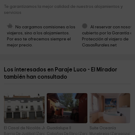
Parroquia De San Miguel Arcángel
14,8 km
Te garantizamos la mejor calidad de nuestros alojamientos y
servicios
St. Martin Church
15,3 km
Iglesia San Bernardo
19,8 km
No cargamos comisiones a los 
Al reservar con nosotr
viajeros, sino a los alojamientos. 
cubierto por la Garantía de
Ermita de Nuestra Señora de Monserrat
19,8 km
Por eso te ofrecemos siempre el 
Protección al viajero de 
mejor precio.
CasasRurales.net
Los interesados en Paraje Luco - El Mirador
también han consultado
El Casal de Nicolás Juslibol
Guadalupe II
Suite Oceanía
Barrio De Juslibol (Zaragoza)
Cabañas De Ebro (Zaragoza)
Munebrega (Zaragoza)