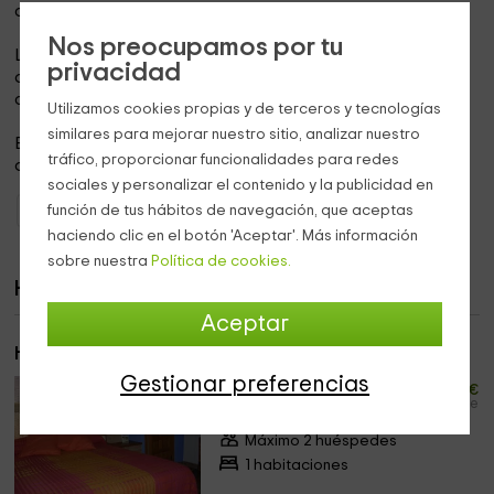
comodidad de los huéspedes.
Nos preocupamos por tu
La casa alberga en su interior 2 habitaciones dobles,
privacidad
ambas con cama de matirmonio, radiadores y con un
cuarto de baño en su interior, lo que hace un total de 2.
Utilizamos cookies propias y de terceros y tecnologías
similares para mejorar nuestro sitio, analizar nuestro
Este alojamiento puede
alquilarse
conjuntamente
con la
tráfico, proporcionar funcionalidades para redes
otra casa del complejo.
sociales y personalizar el contenido y la publicidad en
función de tus hábitos de navegación, que aceptas
Casas Rurales Aragón
Casas Rurales Zaragoza
haciendo clic en el botón 'Aceptar'. Más información
sobre nuestra
Política de cookies.
Habitaciones
Aceptar
Habitación 1
37
Gestionar preferencias
desde
€
persona y noche
Máximo 2 huéspedes
1 habitaciones