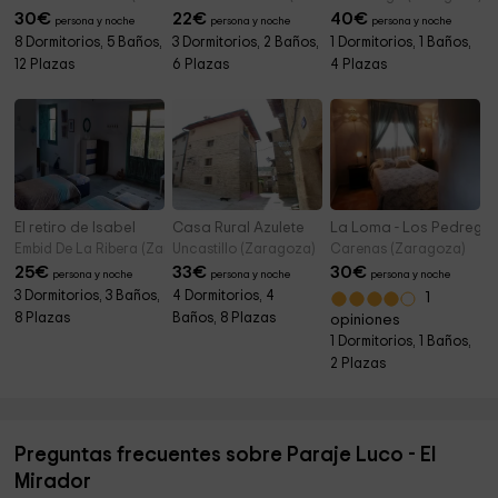
30
€
22
€
40
€
persona y noche
persona y noche
persona y noche
8 Dormitorios, 5 Baños,
3 Dormitorios, 2 Baños,
1 Dormitorios, 1 Baños,
12 Plazas
6 Plazas
4 Plazas
El retiro de Isabel
Casa Rural Azulete
La Loma - Los Pedregal
Embid De La Ribera (Zaragoza)
Uncastillo (Zaragoza)
Carenas (Zaragoza)
25
€
33
€
30
€
persona y noche
persona y noche
persona y noche
3 Dormitorios, 3 Baños,
4 Dormitorios, 4
1
8 Plazas
Baños, 8 Plazas
opiniones
1 Dormitorios, 1 Baños,
2 Plazas
Preguntas frecuentes sobre Paraje Luco - El
Mirador