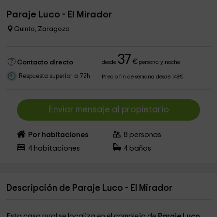
Paraje Luco - El Mirador
Quinto, Zaragoza
37
€
Contacto directo
desde
persona y noche
Respuesta superior a 72h
Precio fin de semana desde 148€
Enviar mensaje al propietario
Por habitaciones
8
personas
4
habitaciones
4
baños
Descripción de Paraje Luco - El Mirador
Esta casa rural se localiza en el complejo de
Paraje Luco
,