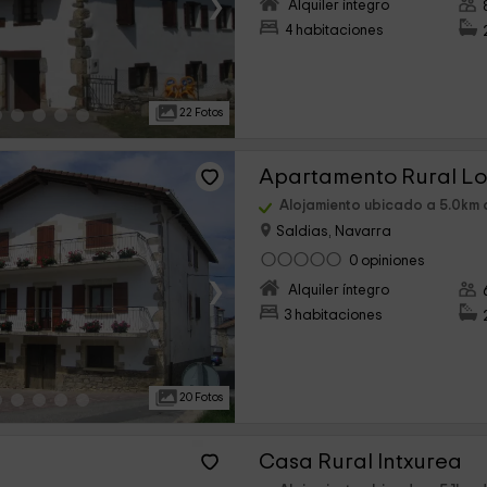
›
Alquiler íntegro
4 habitaciones
22 Fotos
Apartamento Rural L
Alojamiento ubicado a 5.0km 
Saldias, Navarra
0 opiniones
›
Alquiler íntegro
3 habitaciones
20 Fotos
Casa Rural Intxurea