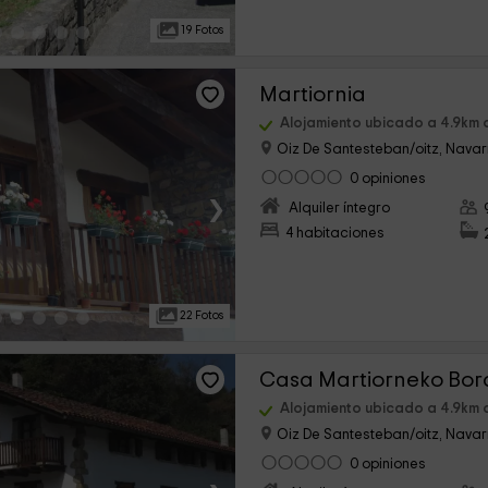
19 Fotos
Martiornia
Alojamiento ubicado a 4.9km 
Oiz De Santesteban/oitz, Nava
0 opiniones
›
Alquiler íntegro
4 habitaciones
22 Fotos
Casa Martiorneko Bord
Alojamiento ubicado a 4.9km 
Oiz De Santesteban/oitz, Nava
0 opiniones