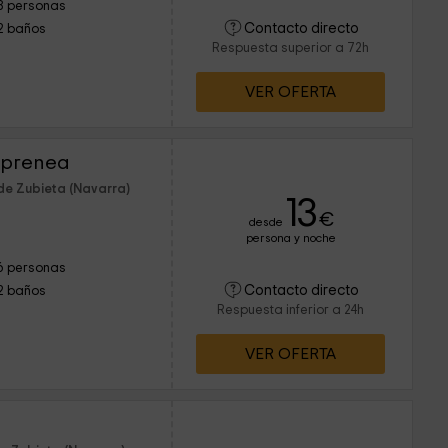
8 personas
Contacto directo
2 baños
Respuesta superior a 72h
VER OFERTA
oprenea
de Zubieta (Navarra)
13
€
desde
persona y noche
6 personas
Contacto directo
2 baños
Respuesta inferior a 24h
VER OFERTA