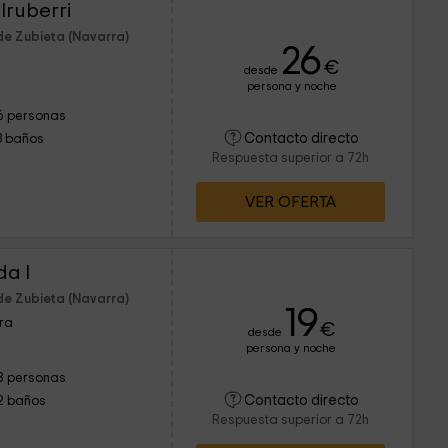
Iruberri
de Zubieta (Navarra)
26
€
desde
persona y noche
6 personas
Contacto directo
3 baños
Respuesta superior a 72h
VER OFERTA
da I
de Zubieta (Navarra)
19
rra
€
desde
persona y noche
8 personas
Contacto directo
2 baños
Respuesta superior a 72h