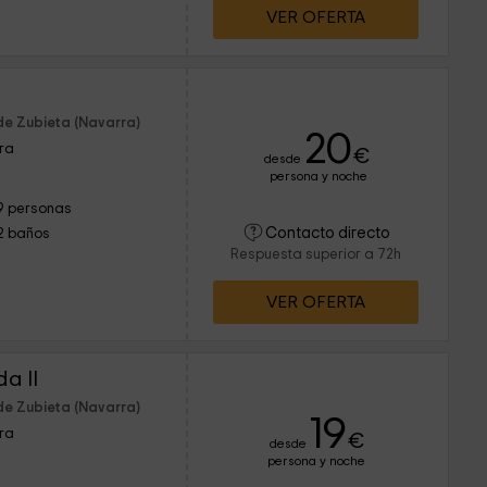
VER OFERTA
de Zubieta (Navarra)
20
rra
€
desde
persona y noche
9 personas
Contacto directo
2 baños
Respuesta superior a 72h
VER OFERTA
a II
de Zubieta (Navarra)
19
rra
€
desde
persona y noche