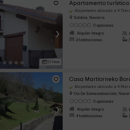
Apartamento turístico 
Alojamiento ubicado a 4.7km 
Saldias, Navarra
0 opiniones
›
Alquiler íntegro
3 habitaciones
27 Fotos
Casa Martiorneko Bor
Alojamiento ubicado a 4.9km 
Oiz De Santesteban/oitz, Nava
0 opiniones
›
Alquiler íntegro
4 habitaciones