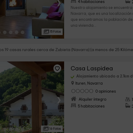
›
4 habitaciones
Nuestro alojamiento se encuentra
Navarra, que es una localización
que encontramos la población de 
una vivienda...
15 Fotos
s 19 casas rurales cerca de Zubieta (Navarra) (a menos de 25 Kilóme
Casa Laspidea
Alojamiento ubicado a 2.1km d
Ituren, Navarra
0 opiniones
›
Alquiler íntegro
5 habitaciones
16 Fotos