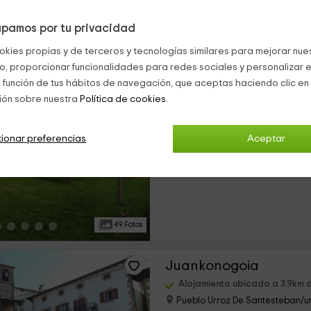
pamos por tu privacidad
19 Fotos
okies propias y de terceros y tecnologías similares para mejorar nuest
co, proporcionar funcionalidades para redes sociales y personalizar e
Tresanea
 función de tus hábitos de navegación, que aceptas haciendo clic en 
ión sobre nuestra
Política de cookies.
Alojamiento ubicado a 3.0km 
Ituren, Navarra
0 opiniones
Res
ionar preferencias
Aceptar
›
Alquiler íntegro
15 habitaciones
49 Fotos
Juankonogoia
Alojamiento ubicado a 3.9km 
Pueblo Urroz De Santesteban/ur