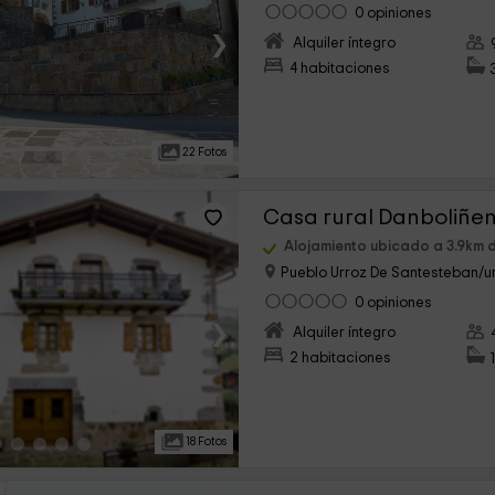
0 opiniones
›
Alquiler íntegro
4 habitaciones
22 Fotos
Casa rural Danboliñe
Alojamiento ubicado a 3.9km 
Pueblo Urroz De Santesteban/ur
0 opiniones
›
Alquiler íntegro
2 habitaciones
18 Fotos