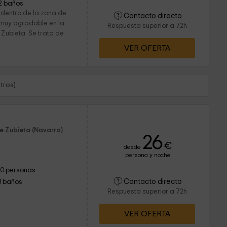
2 baños
 dentro de la zona de
Contacto directo
 muy agradable en la
Respuesta superior a 72h
Zubieta. Se trata de
VER OFERTA
tros)
e Zubieta (Navarra)
26
€
desde
persona y noche
10 personas
Contacto directo
3 baños
Respuesta superior a 72h
VER OFERTA