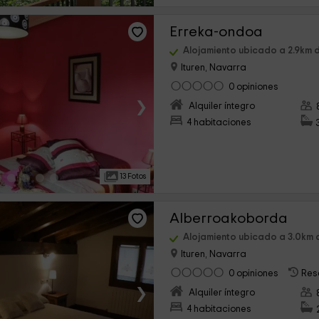
Erreka-ondoa
Alojamiento ubicado a 2.9km 
Ituren, Navarra
0 opiniones
›
Alquiler íntegro
4 habitaciones
13 Fotos
Alberroakoborda
Alojamiento ubicado a 3.0km 
Ituren, Navarra
0 opiniones
Res
›
Alquiler íntegro
4 habitaciones