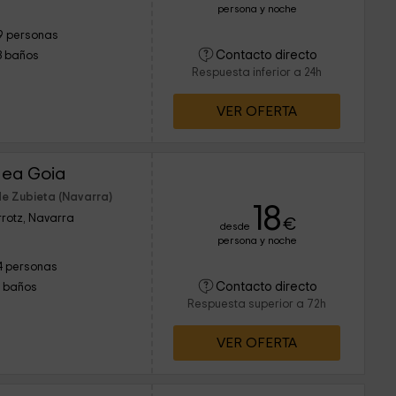
persona y noche
9 personas
Contacto directo
3 baños
Respuesta inferior a 24h
VER OFERTA
nea Goia
de Zubieta (Navarra)
18
rotz, Navarra
€
desde
persona y noche
4 personas
Contacto directo
1 baños
Respuesta superior a 72h
VER OFERTA