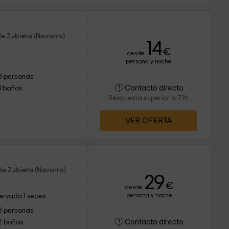
de Zubieta (Navarra)
14
€
desde
persona y noche
8 personas
Contacto directo
3 baños
Respuesta superior a 72h
VER OFERTA
de Zubieta (Navarra)
29
€
desde
persona y noche
ervado 1 veces
8 personas
Contacto directo
2 baños