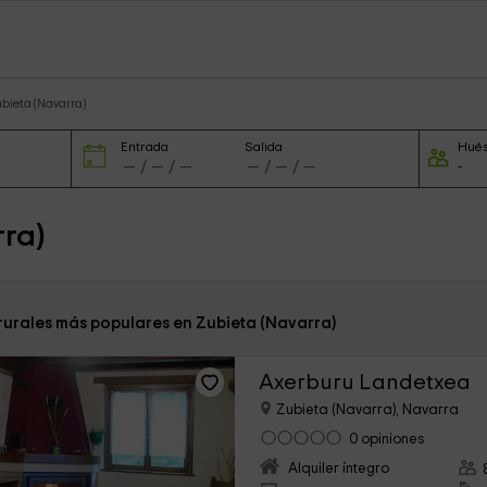
ubieta (Navarra)
Entrada
Salida
Hué
rra)
 rurales más populares en Zubieta (Navarra)
Axerburu Landetxea
Zubieta (Navarra), Navarra
0 opiniones
Alquiler íntegro