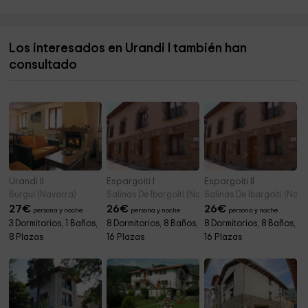
Foz de Benasa
8,3 km
Los interesados en Urandi I también han
Iglesia de San Saturnino
8,7 km
consultado
Ermita de San Martín
8,8 km
Urandi II
Espargoiti I
Espargoiti II
Burgui (Navarra)
Salinas De Ibargoiti (Navarra)
Salinas De Ibargoiti (Nava
27
€
26
€
26
€
persona y noche
persona y noche
persona y noche
3 Dormitorios, 1 Baños,
8 Dormitorios, 8 Baños,
8 Dormitorios, 8 Baños,
8 Plazas
16 Plazas
16 Plazas