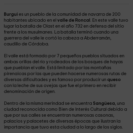
Burgui
es un pueblo de la comunidad de navarra de 200
habitantes ubicado en el
valle de Roncal
. En este valle tuvo
lugar la batalla de Olast en el año 732 en defensa del sitio
frente a los musulmanes. La batalla terminó cuando una
guerrera del valle le cortó la cabeza a Abderramán,
caudillo de Córdoba.
El valle está formado por 7 pequeños pueblos situados en
ambas orillas del río y rodeados de los bosques de hayas
que pueblan el valle. Está limitado por las montañas
pirenaicas por las que pueden hacerse numerosas rutas de
diversas dificultades y es famoso por producir un
queso
con la leche de sus ovejas que fue el primero en recibir
denominación de origen.
Dentro de la misma merindad se encuentra
Sangüesa
, una
ciudad reconocida como Bien de Interés Cultural debido a
que por sus calles se encuentran numerosas casonas,
palacios y palacetes de diversas épocas que ilustran la
importancia que tuvo esta ciudad a lo largo de los siglos.