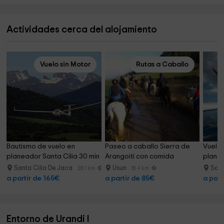
Actividades cerca del alojamiento
Vuelo sin Motor
Rutas a Caballo
Bautismo de vuelo en 
Paseo a caballo Sierra de 
Vuelo 
planeador Santa Cilia 30 min
Arangoiti con comida
planea
Pirine
Santa Cilia De Jaca
Usun
Sant
28.1 km
18.4 km
a partir de 165€
a partir de 85€
a part
Entorno de Urandi I