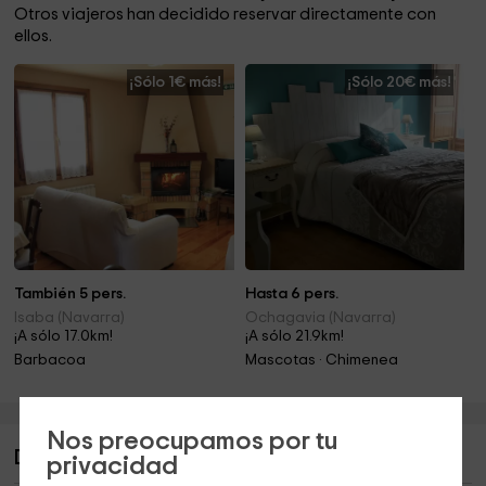
Otros viajeros han decidido reservar directamente con
ellos.
¡Sólo 1€ más!
¡Sólo 20€ más!
También 5 pers.
Hasta 6 pers.
Isaba (Navarra)
Ochagavia (Navarra)
¡A sólo 17.0km!
¡A sólo 21.9km!
Barbacoa
Mascotas · Chimenea
Nos preocupamos por tu
Descripción de Urandi I
privacidad