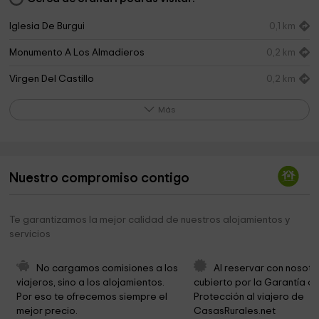
Iglesia De Burgui
0,1 km
Monumento A Los Almadieros
0,2 km
Virgen Del Castillo
0,2 km
Colectivo Cultural La Kukula
0,2 km
Más
Mausoleo De Julian Gayarre
0,3 km
Cementerio De Burgui
0,3 km
Nuestro compromiso contigo
Foz de Burgui
1,7 km
Ermita de la Virgen de la Peña
2,7 km
Te garantizamos la mejor calidad de nuestros alojamientos y
servicios
Borda de Iglesia
2,8 km
Alto de Las Coronas
3,3 km
No cargamos comisiones a los 
Al reservar con nosotr
viajeros, sino a los alojamientos. 
cubierto por la Garantía de
Borda de Iglesia
4,6 km
Por eso te ofrecemos siempre el 
Protección al viajero de 
mejor precio.
CasasRurales.net
Ermita de la Virgen del Camino
4,9 km