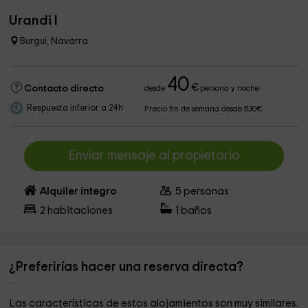
Urandi I
Burgui, Navarra
40
€
Contacto directo
desde
persona y noche
Respuesta inferior a 24h
Precio fin de semana desde 530€
Enviar mensaje al propietario
Alquiler íntegro
5
personas
2
habitaciones
1
baños
¿Preferirías hacer una reserva directa?
Las características de estos alojamientos son muy similares.