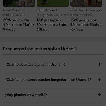
Casa Platero II
Casa Artxea II
Casa Rural Juaningratxi
Cildoz (Navarra)
Arrayoz/arraioz (Navarra)
Isaba (Navarra)
20
€
14
€
40
€
persona y noche
persona y noche
persona y noche
4 Dormitorios, 3 Baños,
3 Dormitorios, 2 Baños,
5 Dormitorios, 5 Baños,
8 Plazas
6 Plazas
10 Plazas
Preguntas frecuentes sobre Urandi I
¿Cuánto cuesta alojarse en Urandi I?
¿Cuántas personas pueden hospedarse en Urandi I?
¿Hay piscina en Urandi I?