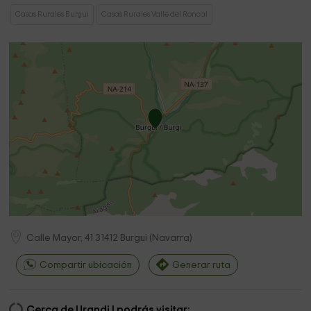
Casas Rurales Burgui
Casas Rurales Valle del Roncal
Calle Mayor, 41
31412
Burgui
(
Navarra
)
Compartir ubicación
Generar ruta
Cerca de Urandi I podrás visitar: