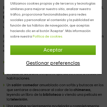
Utilizamos cookies propias y de terceros y tecnologías
Esta casa rural se encuentra ubicada en el
valle del Roncal
,
similares para mejorar nuestro sitio, analizar nuestro
más concretamente en uno de sus tranquilos pueblecitos:
tráfico, proporcionar funcionalidades para redes
Burgui
. Este pueblo, situado al inicio del valle, es el lugar
sociales y personalizar el contenido y la publicidad en
idóneo para descansar de los problemas de la ciudad en
función de tus hábitos de navegación, que aceptas
unión con la naturaleza.
haciendo clic en el botón 'Aceptar'. Más información
Esta casona de piedra se divide en
2 viviendas
que pueden
sobre nuestra
Política de cookies.
alquilarse juntas o por separado. La que nos ocupa tiene
capacidad para
5 personas
y se divide en las siguientes
Aceptar
estancias:
2 habitaciones de matrimonio
a las que se les puede
Gestionar preferencias
añadir una
cama supletoria
.
Un
cuarto de baño
completo que da servicio a todas las
habitaciones.
Un
salón-comedor
amueblado con sofás y butacas en los
que sentarse a descansar al calor de la
chimenea
,
leyendo un libro de la
biblioteca
o viendo una película en
la
televisión.
Una
cocina
recientemente modelada y completamente