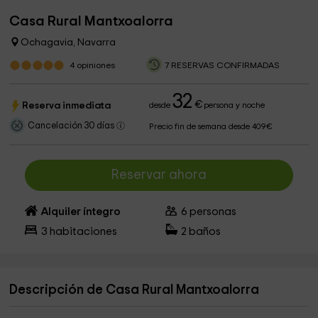
Casa Rural Mantxoalorra
Ochagavia, Navarra
4
opiniones
7 RESERVAS CONFIRMADAS
32
€
Reserva inmediata
desde
persona y noche
Cancelación 30 días
Precio fin de semana desde 409€
Reservar ahora
Alquiler íntegro
6
personas
3
habitaciones
2
baños
Descripción de Casa Rural Mantxoalorra