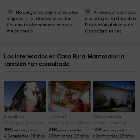
Parroquia San Román de Escaroz
2,1 km
No cargamos comisiones a los 
Al reservar con nosotr
viajeros, sino a los alojamientos. 
cubierto por la Garantía de
Cascada de Xoxo
2,2 km
Por eso te ofrecemos siempre el 
Protección al viajero de 
mejor precio.
CasasRurales.net
Ayuntamiento De Ezcaroz Ezkaroze
2,2 km
Ermita de San Pedro
3,3 km
Los interesados en Casa Rural Mantxoalorra
Ayuntamiento de Jaurrieta
4,3 km
también han consultado
Iglesia de El Salvador
4,3 km
Mendibide
Latadia I
Mikeltonetxikia
Ochagavia (Navarra)
Arizcun/arizkun (Navarra)
Larráun (Navarra)
18
€
21
€
14
€
persona y noche
persona y noche
persona y noche
4 Dormitorios, 3 Baños,
3 Dormitorios, 2 Baños,
6 Dormitorios, 2 Baños,