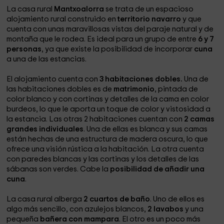
La casa rural
Mantxoalorra
se trata de un espacioso
alojamiento rural construido en
territorio navarro
y que
cuenta con unas maravillosas vistas del paraje natural y de
montaña que le rodea. Es ideal para un grupo de entre
6 y 7
personas
, ya que existe la posibilidad de incorporar
cuna
a una de las estancias.
El alojamiento cuenta con
3 habitaciones dobles.
Una de
las habitaciones dobles es de
matrimonio
, pintada de
color blanco y con cortinas y detalles de la cama en color
burdeos, lo que le aporta un toque de color y vistosidad a
la estancia. Las otras 2 habitaciones cuentan con
2 camas
grandes individuales
. Una de ellas es blanca y sus camas
están hechas de una estructura de madera oscura, lo que
ofrece una visión rústica a la habitación. La otra cuenta
con paredes blancas y las cortinas y los detalles de las
sábanas son verdes. Cabe la
posibilidad de añadir una
cuna
.
La casa rural alberga
2 cuartos de baño
. Uno de ellos es
algo más sencillo, con azulejos blancos,
2 lavabos
y una
pequeña
bañera con mampara
. El otro es un poco más