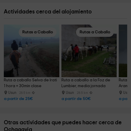
Actividades cerca del alojamiento
Rutas a Caballo
Rutas a Caballo
Ruta a caballo Selva de Irati 
Ruta a caballo a la Foz de 
Ruta a
1 hora + 30min clase
Lumbier, media jornada
Arango
Usun
Usun
Usu
28.5 km
28.5 km
a partir de 25€
a partir de 50€
a part
Otras actividades que puedes hacer cerca de
Ochagavia