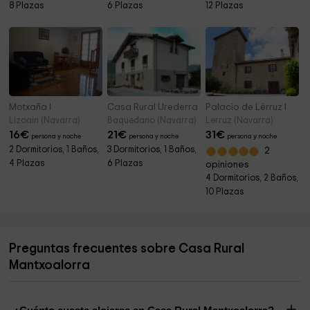
8 Plazas
6 Plazas
12 Plazas
Motxaña I
Casa Rural Urederra I
Palacio de Lérruz I
Lizoain (Navarra)
Baquedano (Navarra)
Lerruz (Navarra)
16
€
21
€
31
€
persona y noche
persona y noche
persona y noche
2 Dormitorios, 1 Baños,
3 Dormitorios, 1 Baños,
2
4 Plazas
6 Plazas
opiniones
4 Dormitorios, 2 Baños,
10 Plazas
Preguntas frecuentes sobre Casa Rural
Mantxoalorra