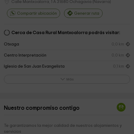
Calle Mantxoalorra, 1 A
31680
Ochagavia
(
Navarra
)
Compartir ubicación
Generar ruta
Cerca de Casa Rural Mantxoalorra podrás visitar:
Otxaga
0,0 km
Centro Interpretación
0,0 km
Iglesia de San Juan Evangelista
0,1 km
Parroquia De San Juan
0,1 km
Más
Parque infantil
0,1 km
Piscina Natural Ochagavia
0,8 km
Nuestro compromiso contigo
Ermita NSTA. Sra. De Muskilda
1,1 km
Nuestra Señora de Muskilda
1,1 km
Te garantizamos la mejor calidad de nuestros alojamientos y
servicios
Mirador de Ezkaroze
1,9 km