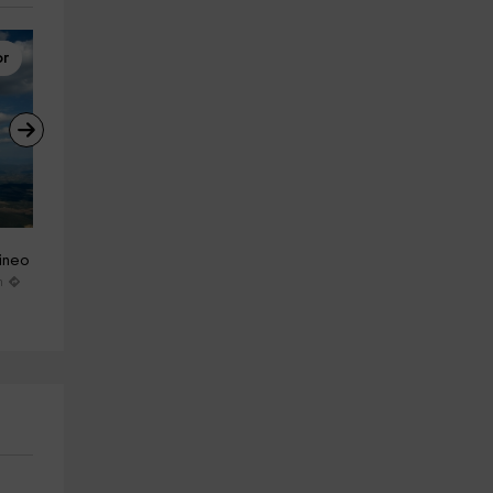
or
Vuelo en Avioneta
Vuelo sin Motor
Volar en avioneta sobre picos 
Minicurso de vuelo en 
rineo
Pirineo 30 minutos
planeador Santa Cilia
Santa Cilia De Jaca
Santa Cilia De Jaca
m
28.2 km
28.2 km
a partir de 297€
a partir de 1089€