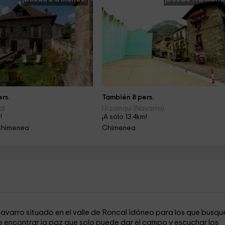
rs.
También 8 pers.
a)
Urzainqui (Navarra)
!
¡A sólo 13.4km!
Chimenea
Chimenea
navarro situado en el valle de Roncal idóneo para los que busqu
e encontrar la paz que solo puede dar el campo y escuchar los