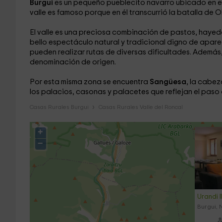
Burgui
es un pequeño pueblecito navarro ubicado en e
valle es famoso porque en él transcurrió la batalla de 
El valle es una preciosa combinación de pastos, hayedo
bello espectáculo natural y tradicional digno de apare
pueden realizar rutas de diversas dificultades. Además, 
denominación de origen.
Por esta misma zona se encuentra
Sangüesa
, la cabez
los palacios, casonas y palacetes que reflejan el paso 
Casas Rurales Burgui
Casas Rurales Valle del Roncal
+
−
Urandi I
Burgui, 