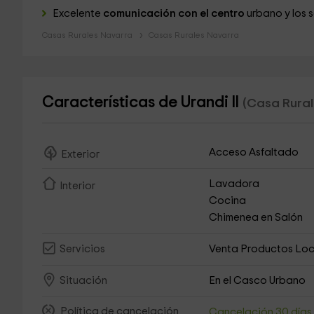
Excelente
comunicación con el centro
urbano y los 
Casas Rurales Navarra
Casas Rurales Navarra
Características de Urandi II
(Casa Rural 
Acceso Asfaltado
Exterior
Lavadora
Interior
Cocina
Chimenea en Salón
Venta Productos Loc
Servicios
En el Casco Urbano
Situación
Política de cancelación
Cancelación 30 día