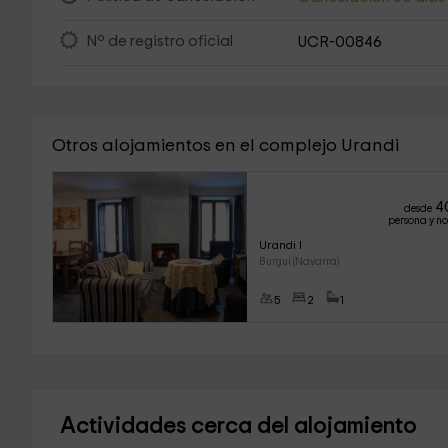
Nº de registro oficial
UCR-00846
Otros alojamientos en el complejo Urandi
4
desde
persona y n
Urandi I
Burgui (Navarra)
5
2
1
Actividades cerca del alojamiento