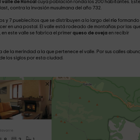
l
valle de Roncal
cuya población ronda los 200 habitantes. Est
Olast, contra la invasión musulmana del año 732.
s y 7 pueblecitos que se distribuyen a lo largo del
río
formando
cer en una postal. El valle está rodeado de montañas por las qu
en este valle se fabrica el primer
queso de oveja
en recibir
a de la merindad a la que pertenece el valle. Por sus calles abun
de los siglos por esta ciudad.
I
Navarre
8
3
1