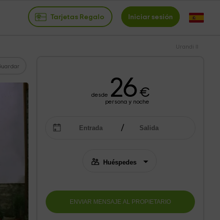
Tarjetas Regalo
Iniciar sesión
Urandi II
Guardar
26
€
desde
persona y noche