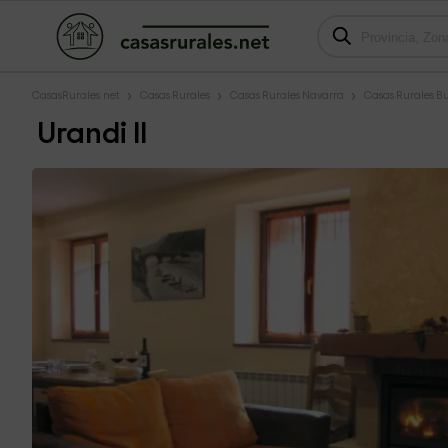
CasasRurales.net
Casas Rurales
Casas Rurales Navarra
Casas Rurales B
Urandi II