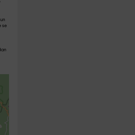
e
 un
e se
dan