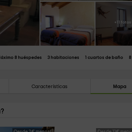
+11 fotos
áximo 8 huéspedes
3 habitaciones
1 cuartos de baño
8
Características
Mapa
a?
¡Desde 2€ menos!
¡Desde 11€ meno