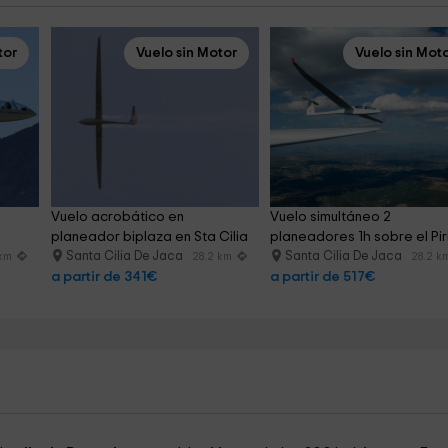
tor
Vuelo sin Motor
Vuelo sin Mot
 
Vuelo acrobático en 
Vuelo simultáneo 2 
planeador biplaza en Sta Cilia
planeadores 1h sobre el Pi
Santa Cilia De Jaca
Santa Cilia De Jaca
 km
28.2 km
28.2 k
a partir de 341€
a partir de 517€