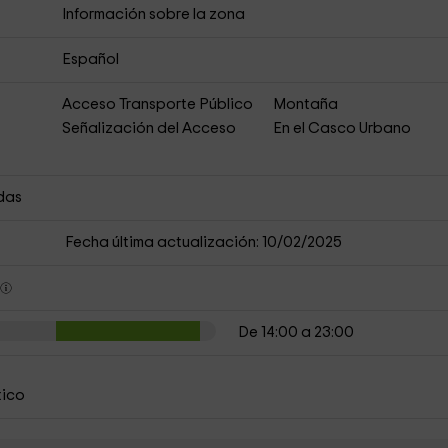
Información sobre la zona
Español
Acceso Transporte Público
Montaña
Señalización del Acceso
En el Casco Urbano
das
Fecha última actualización: 10/02/2025
s
De 14:00 a 23:00
tico