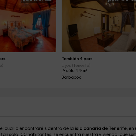
rs.
También 4 pers.
e)
Erjos (Tenerife)
!
¡A sólo 4.4km!
Barbacoa
 el cual lo encontraréis dentro de la
isla canaria de Tenerife
, en 
an solo 100 habitantes, se encuentra nuestra vivienda, que su