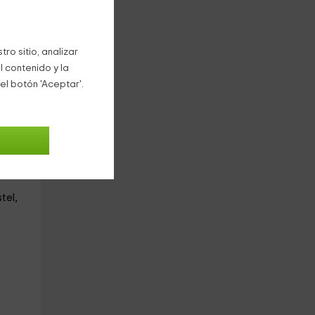
era
ro sitio, analizar
l contenido y la
el botón 'Aceptar'.
ia.
tel,