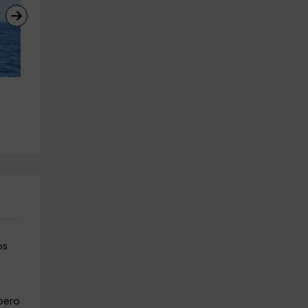
Bautizo buceo Los Cristianos 
Avistamiento de cetáceos 
desde Costa 2h 30 min
Puerto Colón, adultos 2h
Santa Cruz De Tenerife
Adeje
27.3 km
27.3 km
a partir de 65€
a partir de 55€
os
pero