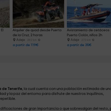
El 
Alquiler de quad desde Puerto 
Avistamiento de cetáceos 
de la Cruz, 2 horas
Puerto Colón, niños 2h
Adeje
Adeje
28.0 km
27.3 km
a partir de 119€
a partir de 35€
a de Tenerife
, la cual cuenta con una población estimada de un
ad y la paz del entorno para disfrute de nuestros inquilinos,
repetible.
edificaciones de gran importancia o que sobresalgan del resto, 