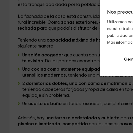
esta tranquilidad dada por la población la belleza de u
Nos preocu
La fachada de la casa está construida en piedra desc
Utilizamos co
rural increíble. Como
zonas exteriores
, contamos con 
techada
para que podáis disfrutar de las espectacular
nuestro tráfi
publicidad en
Teniendo una
capacidad máxima de hasta 4 persona
Más informac
siguiente manera:
Un
salón acogedor
que cuenta con un
sofá y butaca
Gest
televisión
. De las paredes encontramos replicas de
c
Una
cocina completamente equipada
, para que po
utensilios modernos
, teniendo una mesa auxiliar u o
2 dormitorios dobles, uno con cama de matrimonio, 
teniendo cabeceros forjados y ropa de cama en ton
equipaje sin problema.
Un
cuarto de baño
en tonos rosáceos, completamen
Además, hay
una terraza acristalada y cubierta
para d
p
iscina climatizada, compartida
con las demás casas