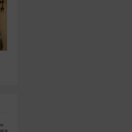
su
ma a