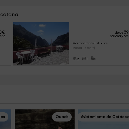
rocatana
8
€
59
desde
oche
persona y no
Morrocatana- Estudios
Masca (Tenerife)
2
1
1
ies
Quads
Avistamiento de Cetáce