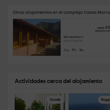
Otros alojamientos en el complejo Casas Mor
43
desde
persona y n
Morrocatana II
Masca (Tenerife)
2
1
1
Actividades cerca del alojamiento
Quads
Bugg