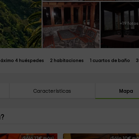
+19 fotos
áximo 4 huéspedes
2 habitaciones
1 cuartos de baño
3
Características
Mapa
a?
¡Sólo 13€ más!
¡Sólo 10€ má