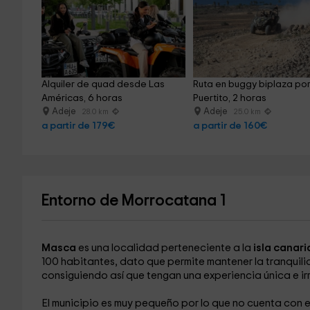
Alquiler de quad desde Las 
Ruta en buggy biplaza por 
Américas, 6 horas
Puertito, 2 horas
Adeje
Adeje
28.0 km
25.0 km
a partir de 179€
a partir de 160€
Entorno de Morrocatana 1
Masca
es una localidad perteneciente a la
isla canari
100 habitantes, dato que permite mantener la tranquilid
consiguiendo así que tengan una experiencia única e ir
El municipio es muy pequeño por lo que no cuenta con 