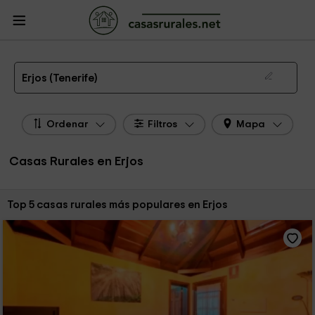
CasasRurales.net
Casas Rurales
Casas Rurales Canarias
Casas Rurales
Tenerife
Casas Rurales Erjos
Las 5 mejores casas rurales en Erjos de 2026
Erjos (Tenerife)
Ordenar
Filtros
Mapa
Casas Rurales en Erjos
Ordenar por:
Top 5 casas rurales más populares en Erjos