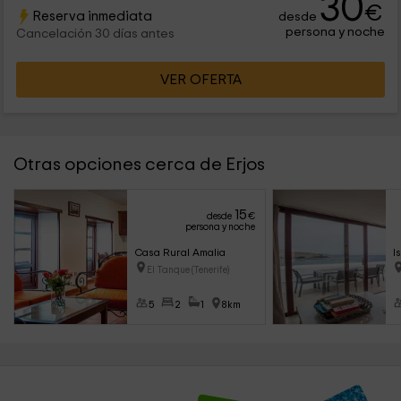
30
€
Reserva inmediata
desde
persona y noche
Cancelación 30 días antes
VER OFERTA
Otras opciones cerca de Erjos
15
desde
€
persona y noche
Casa Rural Amalia
I
El Tanque (Tenerife)
5
2
1
8km