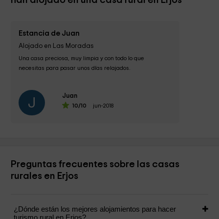
han alojado en una casa rural en Erjos
Estancia de Juan
Alojado en Las Moradas
Una casa preciosa, muy limpia y con todo lo que 
necesitas para pasar unos días relajados.

Un trato por parte del propietario exquisito y puntual. 
Juan
Una zona muy bien conectada,...
J
10
/10
jun-2018
Preguntas frecuentes sobre las casas
rurales en Erjos
¿Dónde están los mejores alojamientos para hacer
turismo rural en Erjos?