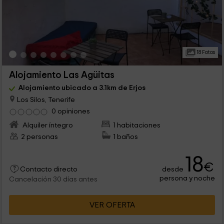
18 Fotos
Alojamiento Las Agüitas
Alojamiento ubicado a 3.1km de Erjos
Los Silos, Tenerife
0 opiniones
Alquiler íntegro
1 habitaciones
2 personas
1 baños
18
€
desde
Contacto directo
persona y noche
Cancelación 30 días antes
VER OFERTA