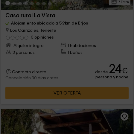
17 Fotos
Casa rural La Vista
Alojamiento ubicado a 5.9km de Erjos
Los Carrizales, Tenerife
0 opiniones
Alquiler íntegro
1 habitaciones
3 personas
1 baños
24
€
desde
Contacto directo
persona y noche
Cancelación 30 días antes
VER OFERTA