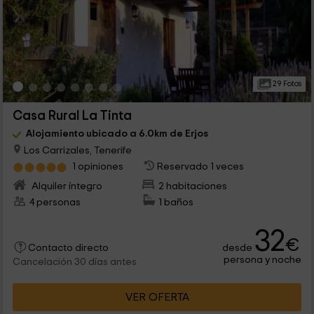
29 Fotos
Casa Rural La Tinta
Alojamiento ubicado a 6.0km de Erjos
Los Carrizales, Tenerife
1 opiniones
Reservado 1 veces
Alquiler íntegro
2 habitaciones
4 personas
1 baños
32
€
desde
Contacto directo
persona y noche
Cancelación 30 días antes
VER OFERTA