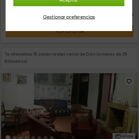
Aceptar
19
€
desde
Contacto directo
persona y noche
Respuesta superior a 72h
Gestionar preferencias
VER OFERTA
Te ofrecemos 15 casas rurales cerca de Erjos (a menos de 25
Kilómetros)
24 Fotos