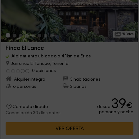
25 Fotos
Finca El Lance
Alojamiento ubicado a 4.1km de Erjos
Barranco El Tanque, Tenerife
0 opiniones
Alquiler íntegro
3 habitaciones
6 personas
2 baños
39
€
desde
Contacto directo
persona y noche
Cancelación 30 días antes
VER OFERTA