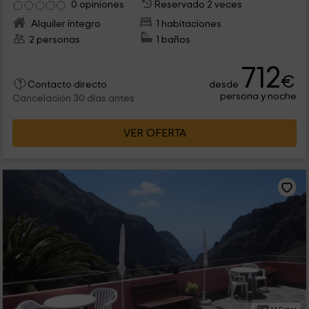
0 opiniones
Reservado 2 veces
Alquiler íntegro
1 habitaciones
2 personas
1 baños
712
€
desde
Contacto directo
persona y noche
Cancelación 30 días antes
VER OFERTA