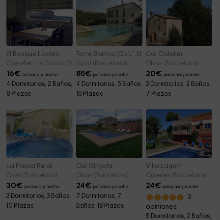
El Bosque Lácteo
Torre Blanca (Ca L´Ermitanyo)
Cal Cisteller
Castellet I La Gornal (Barcelona)
Suria (Barcelona)
Olvan (Barcelona)
16
€
85
€
20
€
persona y noche
persona y noche
persona y noche
4 Dormitorios, 2 Baños,
4 Dormitorios, 5 Baños,
3 Dormitorios, 2 Baños,
8 Plazas
15 Plazas
7 Plazas
La Pausa Rural
Cal Ginyola
Villa Lagem
Olost (Barcelona)
Olvan (Barcelona)
Cubelles (Barcelona)
30
€
24
€
24
€
persona y noche
persona y noche
persona y noche
3 Dormitorios, 3 Baños,
7 Dormitorios, 7
3
10 Plazas
Baños, 18 Plazas
opiniones
5 Dormitorios, 2 Baños,