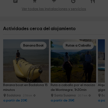
Ver todas las instalaciones y servicios
Actividades cerca del alojamiento
Banana Boat
Rutas a Caballo
Banana boat en Badalona 15 
Ruta a caballo por el macizo 
Alquil
minutos
de Montnegre, 1h30min
gigan
Badalona
Santa Susanna
Bad
27.8 km
20.7 km
a partir de 20€
a partir de 35€
a part