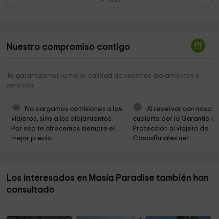
Más
Can Masó Vell
3,5 km
Parròquia de Santa Maria del Prat
3,5 km
Nuestro compromiso contigo
Santa Eulàlia de Tapioles
4,0 km
Parròquia Sant Antoni
5,1 km
Te garantizamos la mejor calidad de nuestros alojamientos y
servicios
RUKIMON - RUCS DEL CORREDOR
5,1 km
ermita de sant sebastia del coll runese
5,1 km
No cargamos comisiones a los 
Al reservar con nosotr
viajeros, sino a los alojamientos. 
cubierto por la Garantía de
Cementerio de Sant Antoni de Vilamajor
5,2 km
Por eso te ofrecemos siempre el 
Protección al viajero de 
mejor precio.
CasasRurales.net
Ayuntamiento de Sant Antoni de Vilamajor
5,3 km
Ayuntamiento de Dosrius
5,4 km
Los interesados en Masía Paradise también han
Ermita de Sant Lleïr
5,7 km
consultado
Sant Esteve del Coll
5,7 km