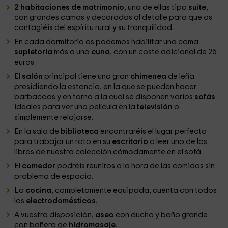
2 habitaciones de matrimonio
, una de ellas tipo
suite
,
con grandes camas y decoradas al detalle para que os
contagiéis del espíritu rural y su tranquilidad.
En cada dormitorio os podemos habilitar una cama
supletoria
más o una
cuna
, con un coste adicional de 25
euros.
El
salón
principal tiene una gran
chimenea
de leña
presidiendo la estancia, en la que se pueden hacer
barbacoas y en torno a la cual se disponen varios
sofás
ideales para ver una película en la
televisión
o
simplemente relajarse.
En la sala de
biblioteca
encontraréis el lugar perfecto
para trabajar un rato en su
escritorio
o leer uno de los
libros de nuestra colección cómodamente en el sofá.
El
comedor
podréis reuniros a la hora de las comidas sin
problema de espacio.
La
cocina
, completamente equipada, cuenta con todos
los
electrodomésticos
.
A vuestra disposición,
aseo
con ducha y baño grande
con bañera de
hidromasaje
.