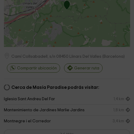
Camí Collsabadell, s/n
08450
Llinars Del Valles
(
Barcelona
)
Compartir ubicación
Generar ruta
Cerca de Masía Paradise podrás visitar:
Iglesia Sant Andreu Del Far
1,4 km
Mantenimiento de Jardines Marlie Jardins
1,8 km
Montnegre i el Corredor
3,4 km
Centro Excursionista Llinars del Vallès
3,4 km