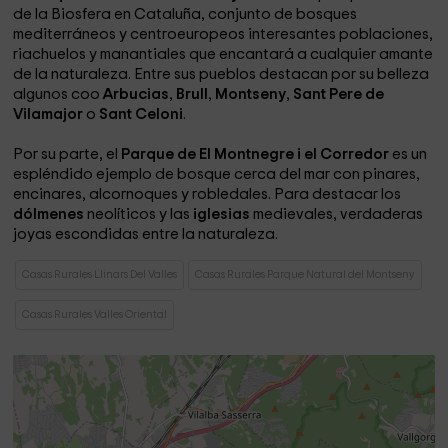
de la Biosfera en Cataluña, conjunto de bosques
mediterráneos y centroeuropeos interesantes poblaciones,
riachuelos y manantiales que encantará a cualquier amante
de la naturaleza. Entre sus pueblos destacan por su belleza
algunos coo
Arbucias
,
Brull
,
Montseny
,
Sant Pere de
Vilamajor
o
Sant Celoni
.
Por su parte, el
Parque de El Montnegre i el Corredor
es un
espléndido ejemplo de bosque cerca del mar con pinares,
encinares, alcornoques y robledales. Para destacar los
dólmenes
neolíticos y las
iglesias
medievales, verdaderas
joyas escondidas entre la naturaleza.
Casas Rurales Llinars Del Valles
Casas Rurales Parque Natural del Montseny
Casas Rurales Valles Oriental