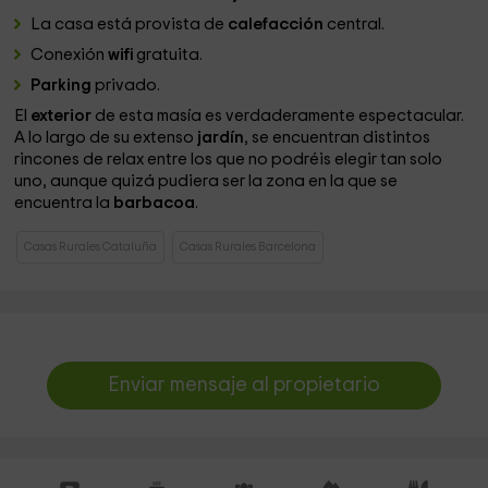
La casa está provista de
calefacción
central.
Conexión
wifi
gratuita.
Parking
privado.
El
exterior
de esta masía es verdaderamente espectacular.
A lo largo de su extenso
jardín
, se encuentran distintos
rincones de relax entre los que no podréis elegir tan solo
uno, aunque quizá pudiera ser la zona en la que se
encuentra la
barbacoa
.
Casas Rurales Cataluña
Casas Rurales Barcelona
Enviar mensaje al propietario