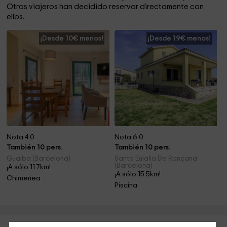
Otros viajeros han decidido reservar directamente con
ellos.
¡Desde 10€ menos!
¡Desde 19€ menos!
Nota 4.0
Nota 6.0
También 10 pers.
También 10 pers.
Gualba (Barcelona)
Santa Eulalia De Ronçana
(Barcelona)
¡A sólo 11.7km!
¡A sólo 15.5km!
Chimenea
Piscina