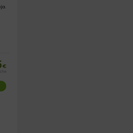
ja.
5
€
oche