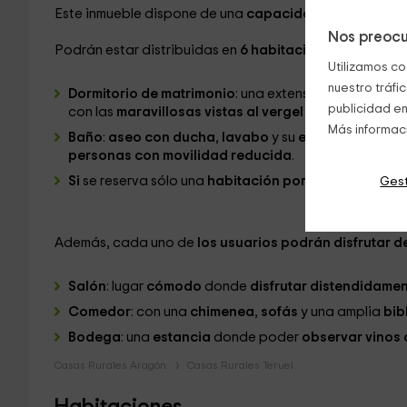
Este inmueble dispone de una
capacidad máxima de 1
Nos preocu
Podrán estar distribuidas en
6 habitaciones,
y todas e
Utilizamos co
nuestro tráfi
Dormitorio de matrimonio
: una extensa
cama rodead
publicidad en
con las
maravillosas vistas al vergel
colindante llen
Más informac
Baño
:
aseo con ducha
,
lavabo
y su
espejo
y un
sanit
personas con movilidad reducida
.
Si
se reserva sólo una
habitación por noche
,
en el p
Gest
Además, cada uno de
los usuarios podrán disfrutar d
Salón
: lugar
cómodo
donde
disfrutar distendidame
Comedor
: con una
chimenea
,
sofás
y una amplia
bib
Bodega
: una
estancia
donde poder
observar vinos 
Casas Rurales Aragón
Casas Rurales Teruel