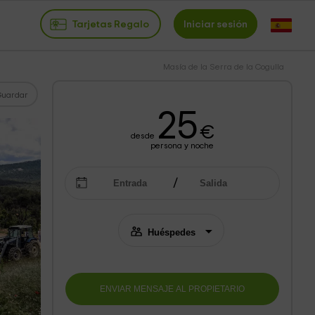
Tarjetas Regalo
Iniciar sesión
Masía de la Serra de la Cogulla
Guardar
25
€
desde
persona y noche