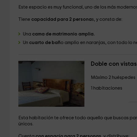
Este espacio es muy funcional, uno de los más moderno
Tiene
capacidad para 2 persona
s, y consta de:
Una
cama de matrimonio amplia.
Un
cuarto de bañ
o amplio en naranjas, con todo lo n
Doble con vista
Máximo 2 huéspedes
1 habitaciones
Esta habitación te ofrece todo aquello que buscas pa
únicos.
Cuenta
con espacio para 2 personas
, y distribuye: