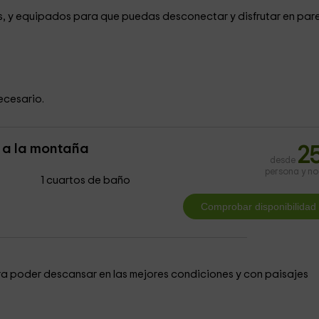
s, y equipados para que puedas desconectar y disfrutar en pare
ecesario.
s a la montaña
2
desde
persona y n
1 cuartos de baño
ra poder descansar en las mejores condiciones y con paisajes