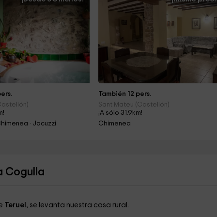
ers.
También 12 pers.
Castellón)
Sant Mateu (Castellón)
m!
¡A sólo 31.9km!
himenea · Jacuzzi
Chimenea
a Cogulla
de
Teruel
, se levanta nuestra casa rural.