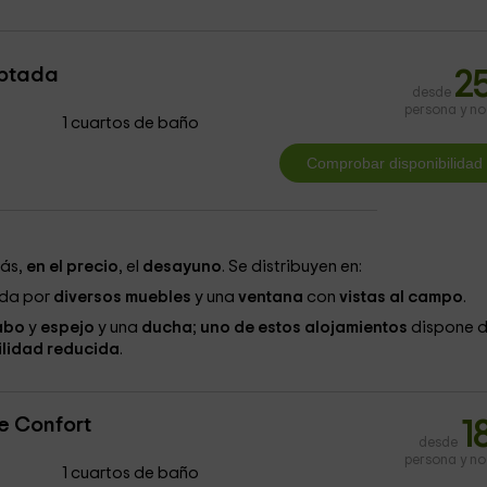
ptada
2
desde
persona y n
1 cuartos de baño
más,
en el precio
, el
desayuno
. Se distribuyen en:
da por
diversos muebles
y una
ventana
con
vistas al campo
.
abo
y
espejo
y una
ducha
;
uno de estos
alojamientos
dispone 
ilidad reducida
.
e Confort
1
desde
persona y n
1 cuartos de baño