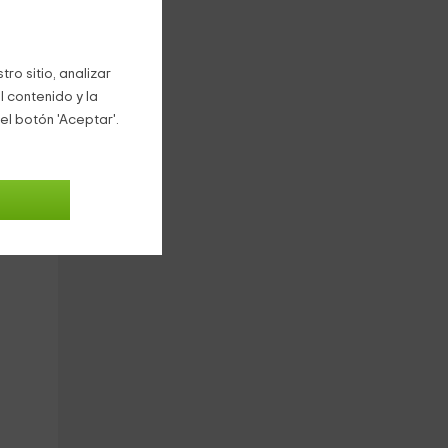
ro sitio, analizar
l contenido y la
tar
el botón 'Aceptar'.