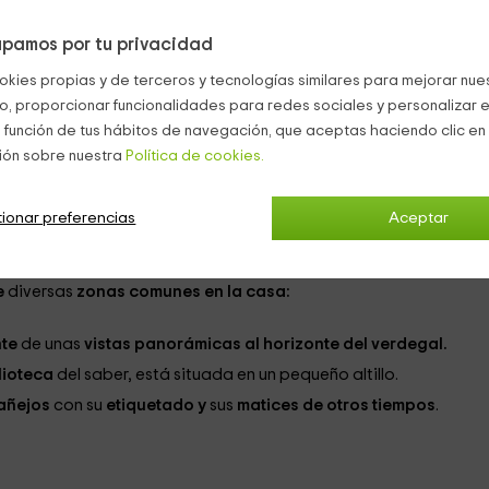
2 personas.
pamos por tu privacidad
llas
contienen
:
okies propias y de terceros y tecnologías similares para mejorar nuest
co, proporcionar funcionalidades para redes sociales y personalizar e
a por mesillas
y un
techado lleno de vigas de madera
, sin con
 función de tus hábitos de navegación, que aceptas haciendo clic en 
o de
coloridos rojos y verdes
.
ión sobre nuestra
Política de cookies.
ario
.
Uno de ellos
está
totalmente condicionado
para
las
recio
ionar preferencias
es vendrá
incluido el régimen de desayuno
.
Aceptar
e
diversas
zonas comunes en la casa:
nte
de unas
vistas panorámicas al horizonte del verdegal.
lioteca
del saber, está situada en un pequeño altillo.
añejos
con su
etiquetado y
sus
matices de otros tiempos
.