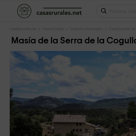
CasasRurales.net
Casas Rurales
Casas Rurales Aragón
Casas Rurales Ter
Masía de la Serra de la Cogull