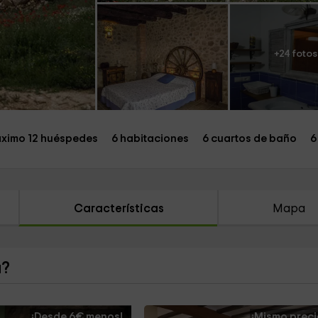
+24 fotos
ximo 12 huéspedes
6 habitaciones
6 cuartos de baño
6
Características
Mapa
a?
¡Desde 6€ menos!
¡Mismo preci