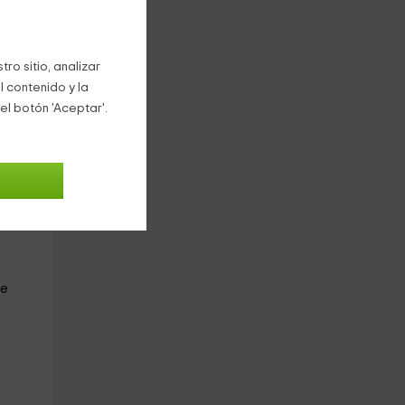
os
ro sitio, analizar
l contenido y la
el botón 'Aceptar'.
mos
ne