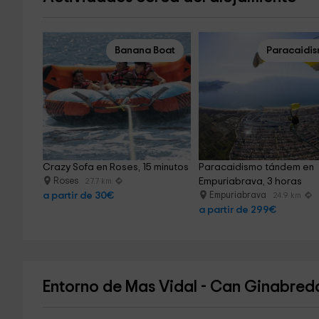
Banana Boat
Paracaidi
Crazy Sofa en Roses, 15 minutos
Paracaidismo tándem en 
Roses
Empuriabrava, 3 horas
27.7 km
a partir de 30€
Empuriabrava
24.9 km
a partir de 299€
Entorno de Mas Vidal - Can Ginabred