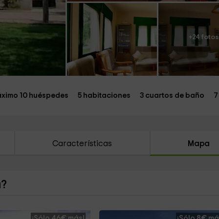
+24 fotos
ximo 10 huéspedes
5 habitaciones
3 cuartos de baño
7
Características
Mapa
a?
¡Sólo 46€ más!
¡Sólo 8€ má