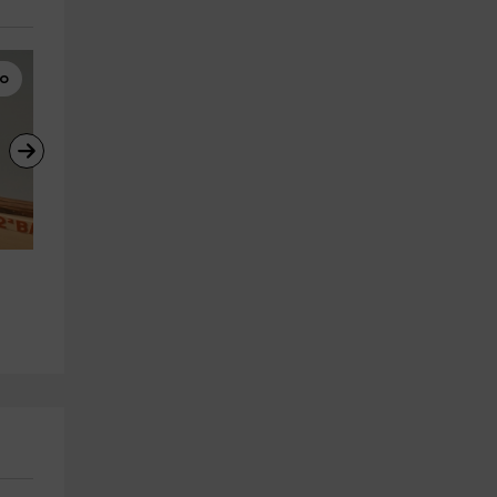
co
Parascending
Paseos en Barco
Parasailing doble en el 
Tour en barco + ostras y vino
Mediterráneo 15 minutos
por Islas Medas, 2h
Roses
L' Estartit
27.7 km
27.4 km
a partir de 170€
a partir de 40€