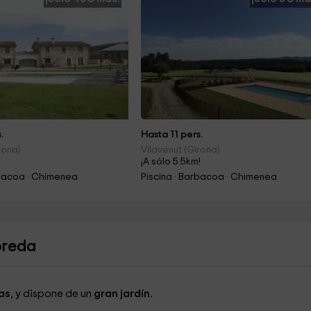
.
Hasta 11 pers.
rona)
Vilavenut (Girona)
!
¡A sólo 5.5km!
rbacoa · Chimenea
Piscina · Barbacoa · Chimenea
breda
as
, y dispone de un
gran jardín.