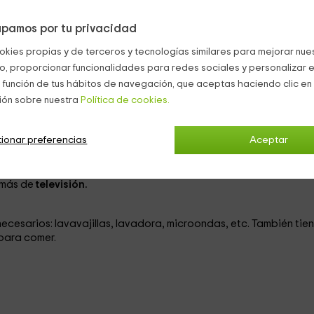
ello, nosotros lo recomendamos para familias o un grupo de amig
pamos por tu privacidad
okies propias y de terceros y tecnologías similares para mejorar nuest
co, proporcionar funcionalidades para redes sociales y personalizar e
a.
 función de tus hábitos de navegación, que aceptas haciendo clic en 
ión sobre nuestra
Política de cookies.
ionar preferencias
Aceptar
talmente cerrada, ni siquiera les separa una puerta, pero pode
demás de
televisión.
necesarios: lavavajillas, lavadora, microondas, etc. También tie
para comer.