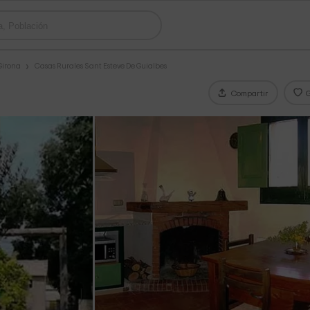
Girona
Casas Rurales Sant Esteve De Guialbes
Compartir