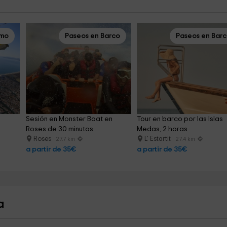
smo
Paseos en Barco
Paseos en Bar
Sesión en Monster Boat en 
Tour en barco por las Islas 
Roses de 30 minutos
Medas, 2 horas
Roses
L' Estartit
27.7 km
27.4 km
a partir de 35€
a partir de 35€
a