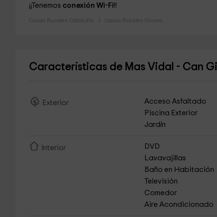
¡¡Tenemos
conexión Wi-Fi
!!
Casas Rurales Cataluña
Casas Rurales Girona
Características de Mas Vidal - Can 
Acceso Asfaltado
Exterior
Piscina Exterior
Jardín
DVD
Interior
Lavavajillas
Baño en Habitación
Televisión
Comedor
Aire Acondicionado