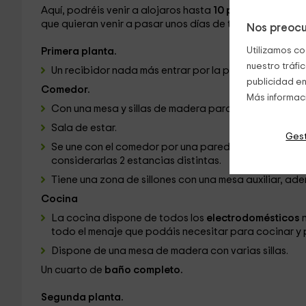
Aquí, podréis venir a alojaros hasta
10 personas
. Por 
que quieran venir a pasar unos días de tranquilidad.
Nos preocu
Utilizamos co
Primera planta.
nuestro tráfi
Un recibidor nada más entrar por la puerta de entrad
publicidad en
Comedor.
Más informac
Con una mesa y sillas de madera para comer.
Sala de estar.
Gest
Se une con el comedor por una pared pues no está to
considerarlas 2 estancias distintas.
Tiene una zona de sillones con una mesa auxiliar, a
Cocina
La cocina dispone de todos los
electrodomésticos
todo el menaje que podáis necesitar para cocinar y 
Dispone de una mesa de madera con varias sillas.
Un cuarto de
baño completo.
Segunda planta.