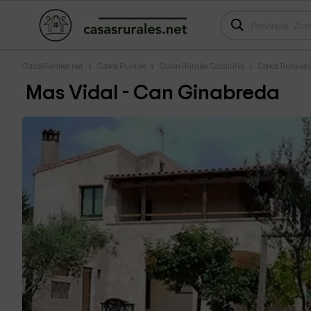
CasasRurales.net
Casas Rurales
Casas Rurales Cataluña
Casas Rurales 
Mas Vidal - Can Ginabreda