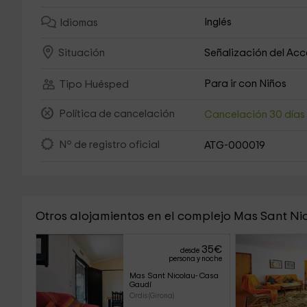
Inglés
Idiomas
Señalización del Ac
Situación
Para ir con Niños
Tipo Huésped
Política de cancelación
Cancelación 30 día
Nº de registro oficial
ATG-000019
Otros alojamientos en el complejo Mas Sant Ni
35
€
desde
persona y noche
Mas Sant Nicolau- Casa 
Gaudí
Ordis (Girona)