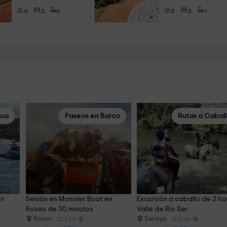
6
3
1
5
2
1
gua
Paseos en Barco
Rutas a Cabal
n 
Sesión en Monster Boat en 
Excursión a caballo de 2 ho
Roses de 30 minutos
Valle de Río Ser
Roses
Serinya
22.3 km
12.0 km