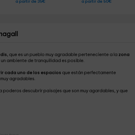
a partir de 35€
a partir de 50€
hagall
dis,
que es un pueblo muy agradable perteneciente a la
zona
e un ambiente de tranquilidad es posible.
rir cada uno de los espacios
que están perfectamente
 muy agradables.
a poderos descubrir paisajes que son muy agardables, y que