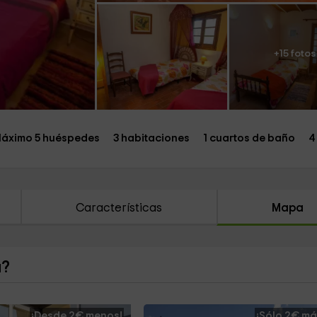
+15 fotos
áximo 5 huéspedes
3 habitaciones
1 cuartos de baño
4
Características
Mapa
a?
¡Desde 2€ menos!
¡Sólo 2€ má