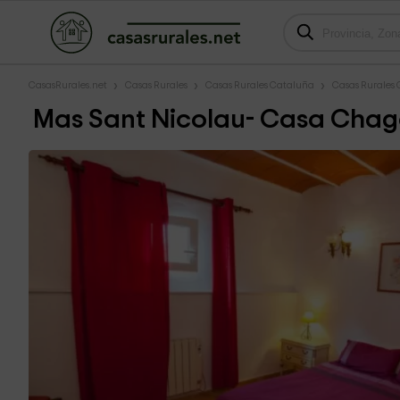
CasasRurales.net
Casas Rurales
Casas Rurales Cataluña
Casas Rurales 
Mas Sant Nicolau- Casa Chag