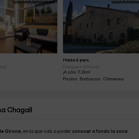
.
Hasta 6 pers.
na)
Dosquers (Girona)
!
¡A sólo 11.2km!
Piscina · Barbacoa · Chimenea
sa Chagall
de Girona
, en la que vais a poder
conocer a fondo la zona