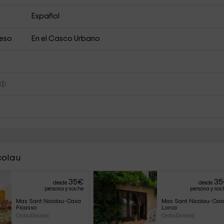
Español
ceso
En el Casco Urbano
s
colau
35
€
35
desde
desde
persona y noche
persona y noc
Mas Sant Nicolau- Casa 
Mas Sant Nicolau- Cas
Picasso
Lorca
Ordis (Girona)
Ordis (Girona)