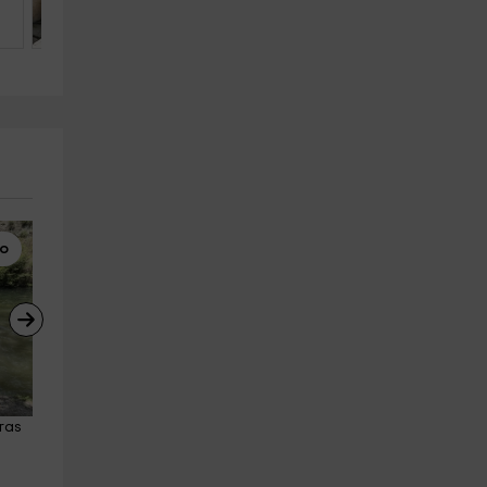
5
2
1
lo
Banana Boat
Barranquismo
ras 
Crazy Sofa en Roses, 15 minutos
Trekking acuático Gorgues d
Roses
Canet d'Adri
22.3 km
a partir de 30€
Girona (Ciudad)
27.0 km