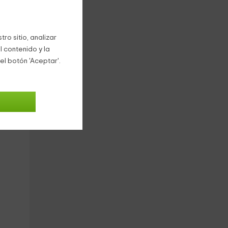
ble,
ro sitio, analizar
n a
l contenido y la
el botón 'Aceptar'.
ar
e.