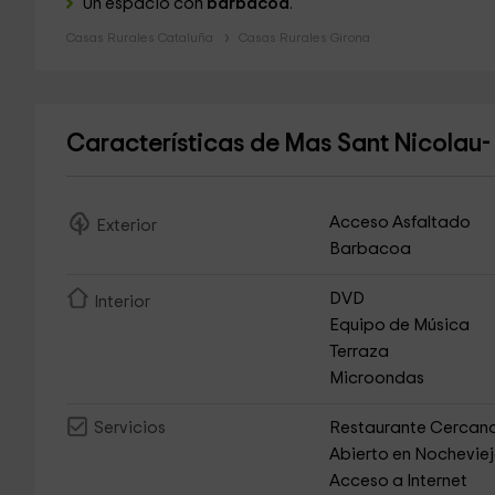
Un espacio con
barbacoa
.
Casas Rurales Cataluña
Casas Rurales Girona
Características de Mas Sant Nicolau
Acceso Asfaltado
Exterior
Barbacoa
DVD
Interior
Equipo de Música
Terraza
Microondas
Restaurante Cercan
Servicios
Abierto en Nochevie
Acceso a Internet