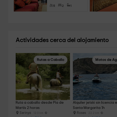
5
2
1
Actividades cerca del alojamiento
Rutas a Caballo
Motos de A
Ruta a caballo desde Pla de 
Alquiler jetski sin licencia e
Martís 2 horas
Santa Margarita 1h
Serinya
Roses
12.0 km
22.2 km