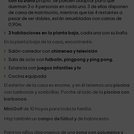
con su baño
propio. Se pueden adaptar para que
duerman 3 o 4 personas en cada una. 3 de ellas disponen
de cama de matrimonio, mientras que las 4 restantes a
pesar de ser dobles, están amuebladas con camas de
0,90m.
3 habitaciones en la planta baja,
cada una con su baño.
En la planta baja de la casa, encontraréis:
Salón-comedor con
chimenea y televisión
Sala de ocio con
futbolín, pingpong y ping pong.
Estancia con
juegos infantiles y tv
Cocina equipada
El exterior de la casa es enorme, y en él tenemos una
piscina
con tumbonas y sombrillas. Porche al lado de la
piscina con
barbacoa.
MiniGolf
de 10 hoyos para toda la familia.
Hay también un
campo de fútbol y
de baloncesto.
Para los niños disponemos de una
zona con columpios y