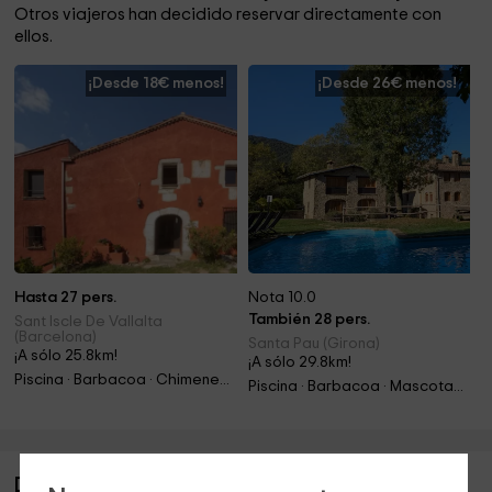
Otros viajeros han decidido reservar directamente con
ellos.
¡Desde 18€ menos!
¡Desde 26€ menos!
Hasta 27 pers.
Nota 10.0
También 28 pers.
Sant Iscle De Vallalta
(Barcelona)
Santa Pau (Girona)
¡A sólo 25.8km!
¡A sólo 29.8km!
Piscina · Barbacoa · Chimenea · Jacuzzi
Piscina · Barbacoa · Mascotas · Chimenea
Descripción de Mas Huix