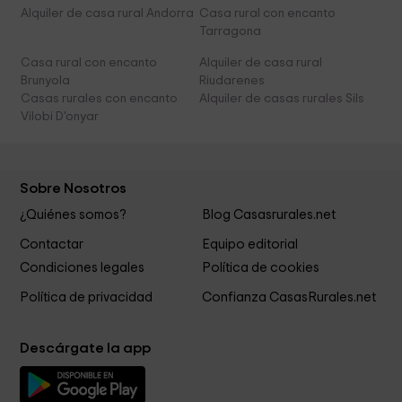
Alquiler de casa rural Andorra
Casa rural con encanto
Tarragona
Casa rural con encanto
Alquiler de casa rural
Brunyola
Riudarenes
Casas rurales con encanto
Alquiler de casas rurales Sils
Vilobi D'onyar
Sobre Nosotros
¿Quiénes somos?
Blog Casasrurales.net
Contactar
Equipo editorial
Condiciones legales
Política de cookies
Política de privacidad
Confianza CasasRurales.net
Descárgate la app