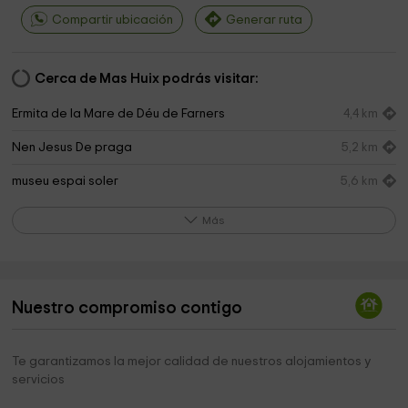
Compartir ubicación
Generar ruta
Cerca de Mas Huix podrás visitar:
Ermita de la Mare de Déu de Farners
4,4 km
Nen Jesus De praga
5,2 km
museu espai soler
5,6 km
Ermita de Santa Bàrbara
5,8 km
Más
Aqua Sant Hilari
5,9 km
Riera Dels Frares
6,1 km
Nuestro compromiso contigo
Casa Rectoral
6,4 km
Iglesia de Sant Mateu de Joanet
6,4 km
Te garantizamos la mejor calidad de nuestros alojamientos y
servicios
Parc Sant Salvador, Santa Coloma de Farners
6,4 km