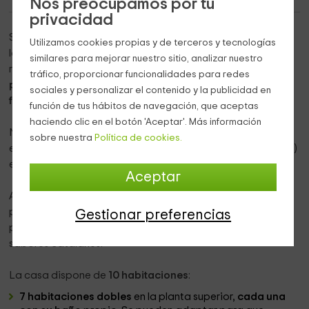
Nos preocupamos por tu
privacidad
Si buscas una casa para un
gran grupo,
con vistas y todas
Utilizamos cookies propias y de terceros y tecnologías
las comodidades, ¡nuestra
masía tradicional del siglo XVI
similares para mejorar nuestro sitio, analizar nuestro
rehabilitada es perfecta para ti! Con capacidad para
28
tráfico, proporcionar funcionalidades para redes
personas
es ideal para reunir un gran grupo de
amigos o
sociales y personalizar el contenido y la publicidad en
familias
amplias
.
función de tus hábitos de navegación, que aceptas
haciendo clic en el botón 'Aceptar'. Más información
Nuestro alojamiento está rodeado de montañas y árboles
sobre nuestra
Política de cookies.
en la
Comarca de la Selva
. Debido a su altitud (560 metros)
el horizonte es espléndido.
Aceptar
Además de pasar una estancia, también está preparada
para realizar
celebraciones y eventos
. Hay incluso
Gestionar preferencias
posibilidad de contratar un
catering
de tradicionales
sabores catalanes.
La casa dispone de
10 habitaciones
:
7 habitaciones dobles
en la planta superior,
cada una