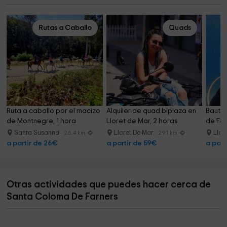
Rutas a Caballo
Quads
Ruta a caballo por el macizo 
Alquiler de quad biplaza en 
Bautiz
de Montnegre, 1 hora
Lloret de Mar, 2 horas
de Fen
Santa Susanna
Lloret De Mar
Llor
26.4 km
29.1 km
a partir de 26€
a partir de 59€
a part
Otras actividades que puedes hacer cerca de
Santa Coloma De Farners