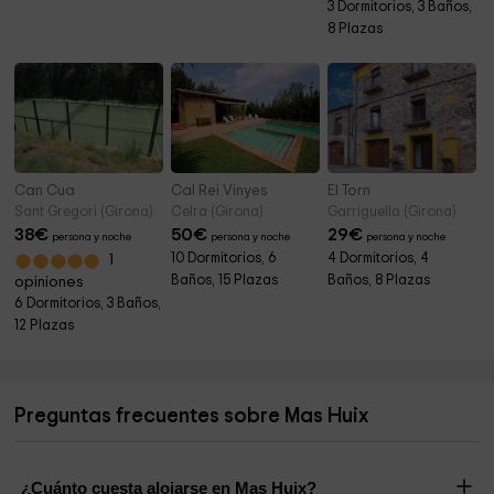
3 Dormitorios, 3 Baños,
8 Plazas
Can Cua
Cal Rei Vinyes
El Torn
Sant Gregori (Girona)
Celra (Girona)
Garriguella (Girona)
38
€
50
€
29
€
persona y noche
persona y noche
persona y noche
10 Dormitorios, 6
4 Dormitorios, 4
1
Baños, 15 Plazas
Baños, 8 Plazas
opiniones
6 Dormitorios, 3 Baños,
12 Plazas
Preguntas frecuentes sobre Mas Huix
¿Cuánto cuesta alojarse en Mas Huix?