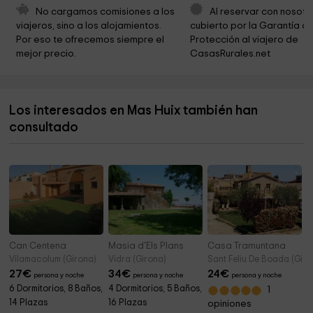
Iglesia de Mare de Déu dels Dolors
6,4 km
No cargamos comisiones a los 
Al reservar con nosotr
viajeros, sino a los alojamientos. 
cubierto por la Garantía de
Ayuntamiento de Santa Coloma de Farners
6,5 km
Por eso te ofrecemos siempre el 
Protección al viajero de 
mejor precio.
CasasRurales.net
La Casa de la Paraula
6,5 km
Museu Guilleries
6,5 km
Los interesados en Mas Huix también han
Parròquia de Sant Hilari
6,5 km
consultado
Parròquia de Santa Coloma de Farners
6,5 km
Can Centena
Masia d'Els Plans
Casa Tramuntana
Vilamacolum (Girona)
Vidra (Girona)
Sant Feliu De Boada (Giro
27
€
34
€
24
€
persona y noche
persona y noche
persona y noche
6 Dormitorios, 8 Baños,
4 Dormitorios, 5 Baños,
1
14 Plazas
16 Plazas
opiniones