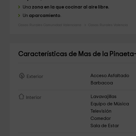
Una
zona en la que cocinar al aire libre.
Un
aparcamiento
.
Casas Rurales Comunidad Valenciana
Casas Rurales Valencia
Características de Mas de la Pinaet
Acceso Asfaltado
Exterior
Barbacoa
Lavavajillas
Interior
Equipo de Música
Televisión
Comedor
Sala de Estar