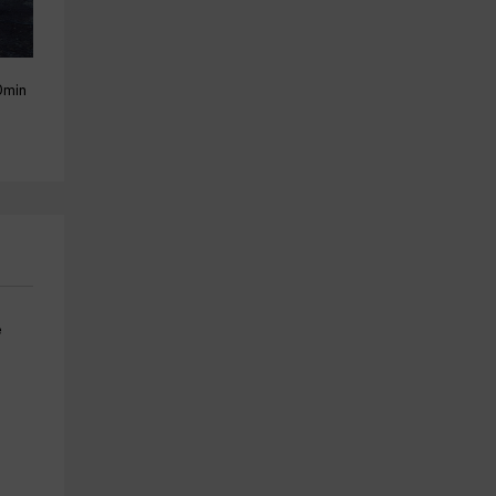
Ruta caballo con fotos por 
Barranco acuático de 
0min
Villamarchante 45 min
Montanejos + fotos de regal
Vilamarxant
Montan
24.7 km
28.2 km
a partir de 20€
a partir de 42€
e