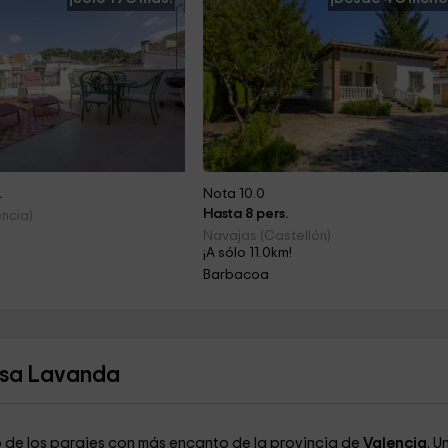
.
Nota 10.0
Hasta 8 pers.
ncia)
Navajas (Castellón)
¡A sólo 11.0km!
Barbacoa
asa Lavanda
 de los parajes con más encanto de la provincia de
Valencia
. U