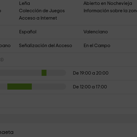
Leña
Abierto en Nochevieja
o
Colección de Juegos
Información sobre la zo
Acceso a Internet
Español
Valenciano
rbano
Señalización del Acceso
En el Campo
s
De 19:00 a 20:00
De 12:00 a 17:00
inaeta