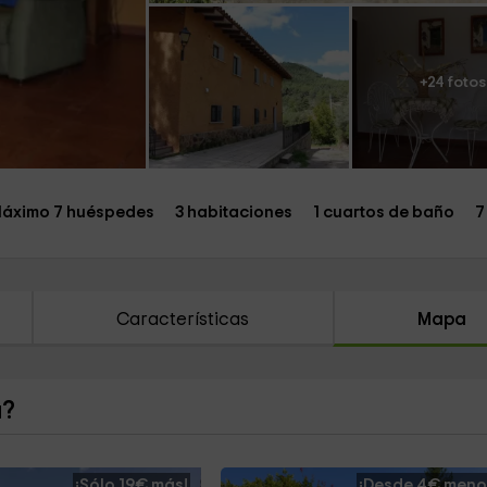
+24 fotos
áximo 7 huéspedes
3 habitaciones
1 cuartos de baño
7
Características
Mapa
a?
¡Sólo 19€ más!
¡Desde 4€ meno