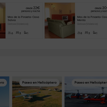
22
€
20
desde
desde
persona y noche
persona y noc
Mas de la Pinaeta- Casa 
Mas de la Pinaeta- Cas
Salvia
Menta
Gatova (Valencia)
Gatova (Valencia)
6
3
1
8
3
1
ero
Paseo en Helicóptero
Paseo en Helicópte