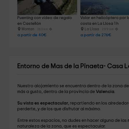
Puenting con vídeo de regalo 
Volar en helicóptero por l
en Castellón
costa en La Llosa 1 h
Montan
La Llosa
28.3 km
29.9 km
a partir de 40€
a partir de 276€
Entorno de Mas de la Pinaeta- Casa 
Nuestro alojamiento se encuentra dentro de la zona d
más a gusto, dentro de la provincia de
Valencia
.
Su vista es espectacular,
repartiendo en los alrededor
perderte, y de los que disfrutar al máximo.
Entre estos espacios, no dudes en hacer alguna de las
r
naturaleza de la zona, que es espectacular.