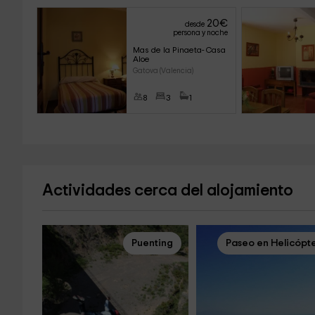
20
€
desde
persona y noche
Mas de la Pinaeta- Casa 
Aloe
Gatova (Valencia)
8
3
1
Actividades cerca del alojamiento
Puenting
Paseo en Helicópt