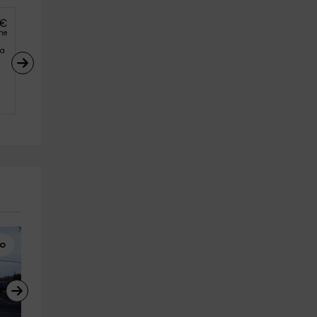
€
he
a 
ro
Rutas a Caballo
Barranquismo