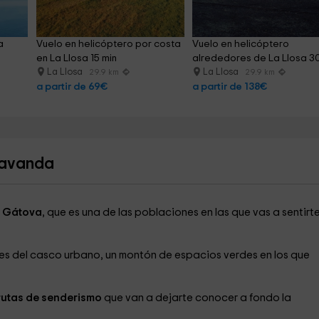
a 
Vuelo en helicóptero por costa 
Vuelo en helicóptero 
en La Llosa 15 min
alrededores de La Llosa 3
La Llosa
La Llosa
29.9 km
29.9 km
a partir de 69€
a partir de 138€
Lavanda
e
Gátova
, que es una de las poblaciones en las que vas a sentirt
es del casco urbano, un montón de espacios verdes en los que
utas de senderismo
que van a dejarte conocer a fondo la