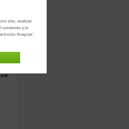
ro sitio, analizar
l contenido y la
el botón 'Aceptar'.
 par