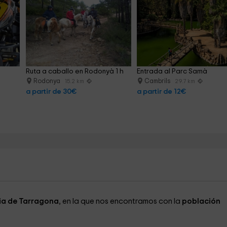
Ruta a caballo en Rodonyà 1 h
Entrada al Parc Samà
Rodonya
Cambrils
15.2 km
29.7 km
a partir de 30€
a partir de 12€
ia de Tarragona
, en la que nos encontramos con la
población