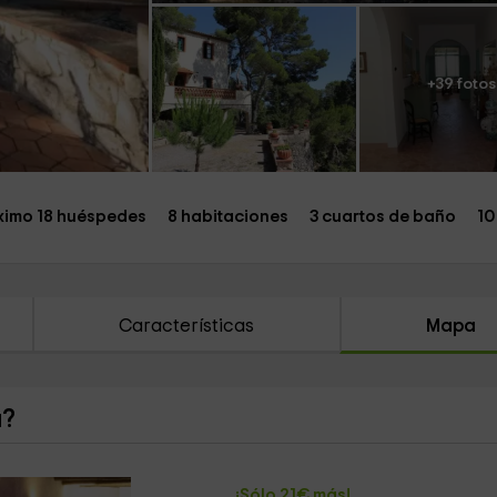
+39 fotos
imo 18 huéspedes
8 habitaciones
3 cuartos de baño
10
Características
Mapa
a?
¡Sólo 21€ más!