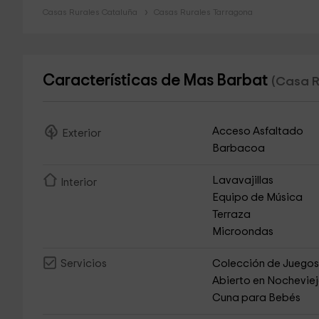
Casas Rurales Cataluña
Casas Rurales Tarragona
Características de Mas Barbat
(Casa R
Acceso Asfaltado
Exterior
Barbacoa
Lavavajillas
Interior
Equipo de Música
Terraza
Microondas
Colección de Juego
Servicios
Abierto en Nochevie
Cuna para Bebés