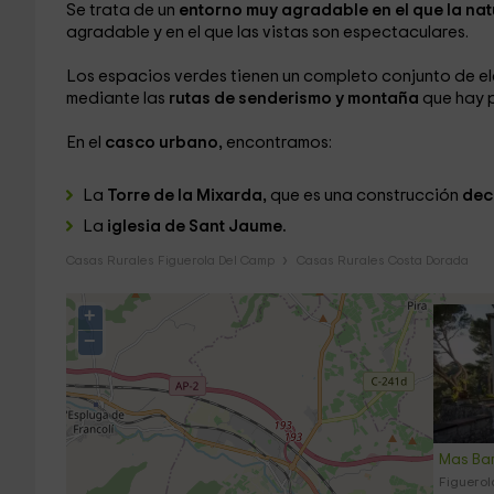
Se trata de un
entorno muy agradable en el que la nat
agradable y en el que las vistas son espectaculares.
Los espacios verdes tienen un completo conjunto de e
mediante las
rutas de senderismo y montaña
que hay p
En el
casco urbano,
encontramos:
La
Torre de la Mixarda,
que es una construcción
decl
La
iglesia de Sant Jaume.
Casas Rurales Figuerola Del Camp
Casas Rurales Costa Dorada
+
−
Mas Ba
Figuerol