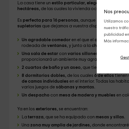
La casa tiene un
estilo particular, elegante y con sa
hectáreas,
de las cuales la vivienda ocupa
375 metros
Nos preocu
Es
perfecta para 16 personas
, aunque
se puede ampli
Utilizamos co
supletorias
que dejamos a vuestra disposición. Se co
nuestro tráfi
publicidad en
Un agradable comedor
en el que el
color verde y el
Más informac
rodeada de
ventanas
, y junto a la
chimenea de leña
Una sala de estar
con
varios sillones
que se orientan
Gest
proporcionará un ambiente muy agradable.
2 cuartos de baño y un aseo
, que tienen todos los s
8 dormitorios dobles,
de los cuales
6 de ellos
tienen
de camas individuales
en el interior. Todas las habi
varios juegos de
sábanas y mantas.
Un despacho
con
mesa de madera y muebles
en col
Ya en los
exteriores
, se encuentran:
La
terraza
, que se ha equipado con
mesas y sillas.
Una
zona muy amplia de jardines,
donde encontraréi