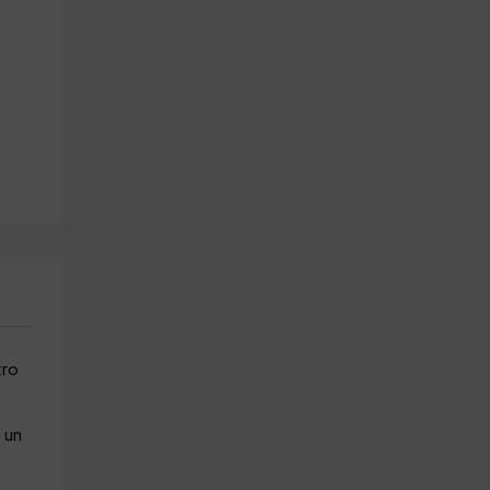
tro
 un