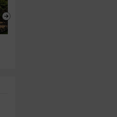
Entrada a Ferrari Land de 
Tanda de karting infantil en el
PortAventura
Paradell, 10min
Tarragona (Ciudad)
Torregrossa
29.9 km
22.6 km
a partir de 28€
a partir de 15€