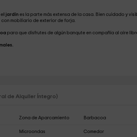
e
l jardín
es la parte más extensa de la casa. Bien cuidado y visi
on mobiliario de exterior de forja.
coa
para que disfrutes de algún banqute en compañía al aire libr
males.
al de Alquiler Íntegro)
Zona de Aparcamiento
Barbacoa
Microondas
Comedor