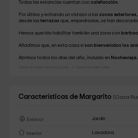
Todas las estancias cuentan con
calefacción.
Por último y echando un vistazo a las
zonas exteriores,
desde las
terrazas
que, empedradas, se han decorado c
Hemos querido habilitar también una zona con
barba
Añadimos que, en esta casa sí
son bienvenidos los ani
Abrimos todos los días del año, incluído en
Nochevieja.
Casas Rurales Castilla y León
Casas Rurales León
Características de Margarito
(Casa Rur
Jardín
Exterior
Lavadora
Interior