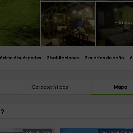
+15 fotos
áximo 6 huéspedes
3 habitaciones
2 cuartos de baño
6
Características
Mapa
a?
¡Sólo 1€ más!
¡Desde 2€ meno