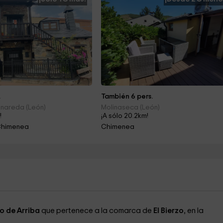
.
También 6 pers.
inareda (León)
Molinaseca (León)
!
¡A sólo 20.2km!
Chimenea
Chimenea
o de Arriba
que pertenece a la comarca de
El Bierzo
, en la