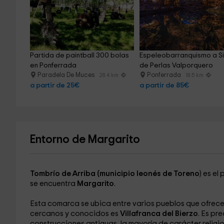
Partida de paintball 300 bolas 
Espeleobarranquismo a S
en Ponferrada
de Perlas Valporquero
Paradela De Muces
Ponferrada
28.4 km
18.5 km
a partir de 25€
a partir de 85€
Entorno de Margarito
Tombrío de Arriba
(municipio leonés de Toreno
) es e
se encuentra
Margarito
.
Esta comarca se ubica entre varios pueblos que ofrecen
cercanos y conocidos es
Villafranca del Bierzo
. Es pr
construcciones antiguas, la mayoría de carácter religi