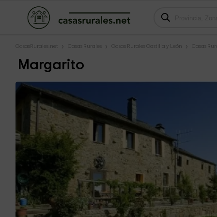
CasasRurales.net
Casas Rurales
Casas Rurales Castilla y León
Casas Rur
Margarito