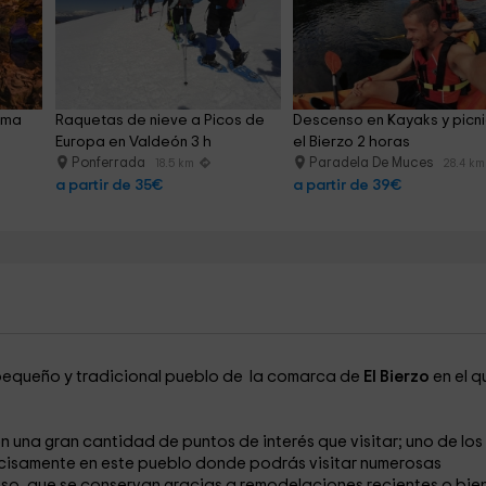
ima 
Raquetas de nieve a Picos de 
Descenso en Kayaks y picni
Europa en Valdeón 3 h
el Bierzo 2 horas
Ponferrada
Paradela De Muces
18.5 km
28.4 km
a partir de 35€
a partir de 39€
l pequeño y tradicional pueblo de la comarca de
El Bierzo
en el q
 una gran cantidad de puntos de interés que visitar; uno de los
ecisamente en este pueblo donde podrás visitar numerosas
oso, que se conservan gracias a remodelaciones recientes o bien