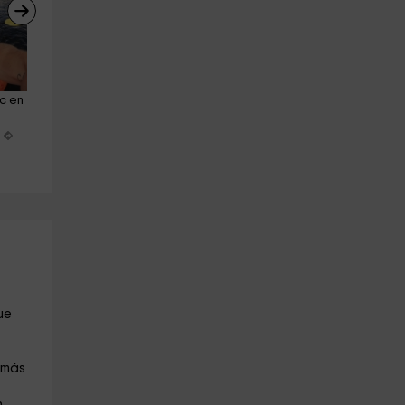
c en 
Descenso en piragua en el Sil 
Descenso en piragua por el 
de Requejo a Carril
Bierzo 2 horas y media
Ponferrada
Paradela De Muces
18.5 km
28.4 km
a partir de 32€
a partir de 150€
ue
 más
,