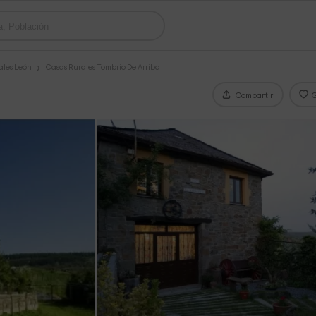
ales León
Casas Rurales Tombrio De Arriba
Compartir