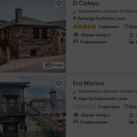
El Caleyo
Alojamiento ubicado a 3.5km
Berlanga Del Bierzo, León
4 opiniones
Res
›
Alquiler íntegro
1 habitaciones
11 Fotos
Era Marina
Alojamiento ubicado a 3.6km
Vega De Espinareda, León
0 opiniones
Res
›
Alquiler íntegro
3 habitaciones