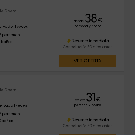
 de Ocero
38
€
desde
persona y noche
ervado 11 veces
2 personas
Reserva inmediata
1 baños
Cancelación 30 días antes
VER OFERTA
 de Ocero
31
€
desde
persona y noche
ervado 1 veces
7 personas
Reserva inmediata
3 baños
Cancelación 30 días antes