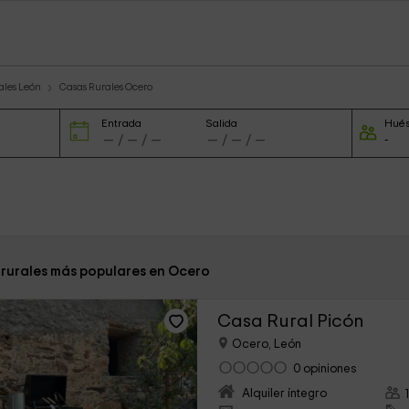
ales León
Casas Rurales Ocero
Entrada
Salida
Hué
 rurales más populares en Ocero
Casa Rural Picón
Ocero, León
0 opiniones
Alquiler íntegro