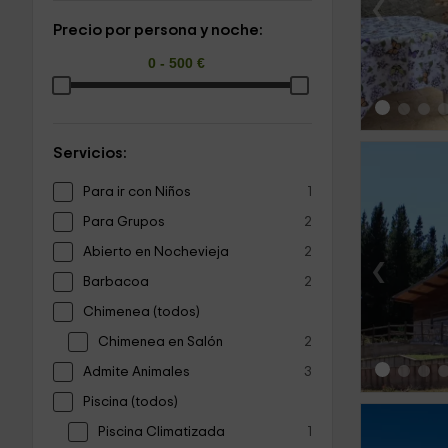
‹
Precio por persona y noche:
Servicios:
Para ir con Niños
1
Para Grupos
2
Abierto en Nochevieja
2
‹
Barbacoa
2
Chimenea (todos)
Chimenea en Salón
2
Admite Animales
3
Piscina (todos)
Piscina Climatizada
1