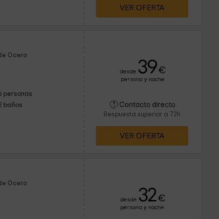
VER OFERTA
 de Ocero
39
€
desde
persona y noche
6 personas
Contacto directo
2 baños
Respuesta superior a 72h
VER OFERTA
 de Ocero
32
€
desde
persona y noche