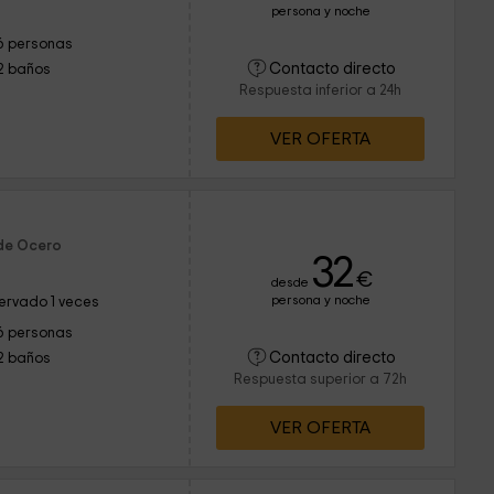
persona y noche
6 personas
Contacto directo
2 baños
Respuesta inferior a 24h
VER OFERTA
 de Ocero
32
€
desde
persona y noche
ervado 1 veces
6 personas
Contacto directo
2 baños
Respuesta superior a 72h
VER OFERTA