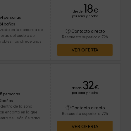
18
€
desde
persona y noche
54 personas
24 baños
alizado en la comarca de
Contacto directo
ueras del pueblo de
Respuesta superior a 72h
robles nos ofrece unas
VER OFERTA
32
€
desde
persona y noche
15 personas
3 baños
 dentro de la zona
Contacto directo
on encanto en la que
Respuesta superior a 72h
entro de León. Se trata
VER OFERTA