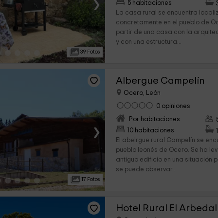
›
5 habitaciones
La casa rural se encuentra local
concretamente en el pueblo de O
partir de una casa con la arquitec
y con una estructura...
39 Fotos
Albergue Campelín
Ocero, León
0 opiniones
Por habitaciones
›
10 habitaciones
El abelrgue rural Campelín se enc
pueblo leonés de Ocero. Se ha le
antiguo edificio en una situación
se puede observar...
17 Fotos
Hotel Rural El Arbedal