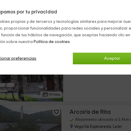
pamos por tu privacidad
s 16 casas rurales cerca de Ocero (a menos de 25 Kilómetros)
okies propias y de terceros y tecnologías similares para mejorar nuest
co, proporcionar funcionalidades para redes sociales y personalizar e
Casa Rural Magdalen
 función de tus hábitos de navegación, que aceptas haciendo clic en 
ión sobre nuestra
Política de cookies.
Alojamiento ubicado a 2.0km
Espinareda De Vega, León
0 opiniones
ionar preferencias
Aceptar
›
Alquiler íntegro
2 habitaciones
19 Fotos
Arcoiris de Rita
Alojamiento ubicado a 2.4km
Vega De Espinareda, León