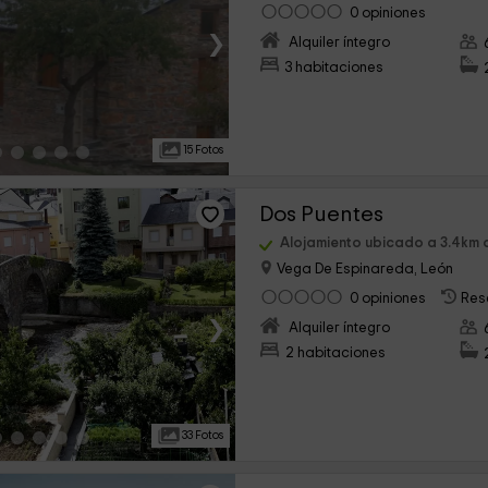
0 opiniones
›
Alquiler íntegro
3 habitaciones
15 Fotos
Dos Puentes
Alojamiento ubicado a 3.4km
Vega De Espinareda, León
0 opiniones
Res
›
Alquiler íntegro
2 habitaciones
33 Fotos