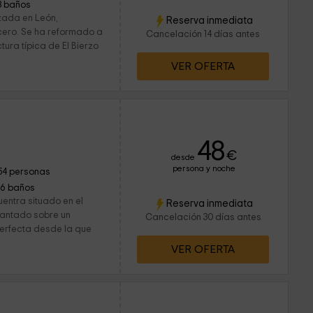
3 baños
izada en León,
Reserva inmediata
cero. Se ha reformado a
Cancelación 14 días antes
tura típica de El Bierzo
VER OFERTA
48
€
desde
persona y noche
54 personas
16 baños
uentra situado en el
Reserva inmediata
vantado sobre un
Cancelación 30 días antes
 perfecta desde la que
VER OFERTA