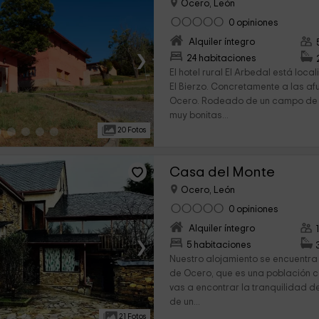
Ocero, León
0 opiniones
Alquiler íntegro
›
24 habitaciones
El hotel rural El Arbedal está loc
El Bierzo. Concretamente a las af
Ocero. Rodeado de un campo de 
muy bonitas...
20 Fotos
Casa del Monte
Ocero, León
0 opiniones
Alquiler íntegro
›
5 habitaciones
Nuestro alojamiento se encuentra
de Ocero, que es una población c
vas a encontrar la tranquilidad d
de un...
21 Fotos