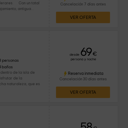
alerares. Con un total
Cancelación 7 días antes
jamiento, antigua...
VER OFERTA
69
€
desde
persona y noche
8 personas
4 baños
dentro de la isla de
Reserva inmediata
sfrutar de la
Cancelación 30 días antes
cha naturaleza, que es
VER OFERTA
58