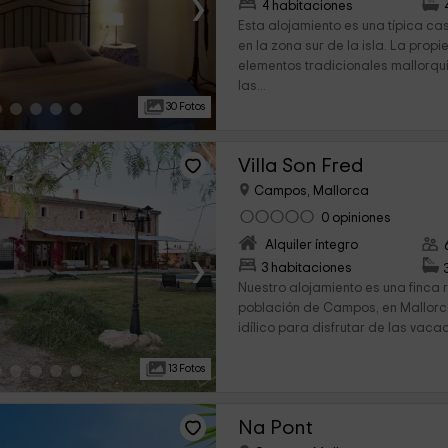
›
4 habitaciones
Esta alojamiento es una típica ca
en la zona sur de la isla. La pro
elementos tradicionales mallorqu
las...
30 Fotos
Villa Son Fred
Campos, Mallorca
0 opiniones
Alquiler íntegro
›
3 habitaciones
Nuestro alojamiento es una finca 
población de Campos, en Mallorca
idílico para disfrutar de las vaca
13 Fotos
Na Pont