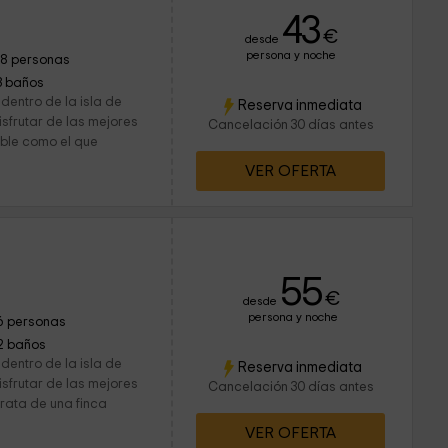
43
€
desde
persona y noche
18 personas
3 baños
dentro de la isla de
Reserva inmediata
isfrutar de las mejores
Cancelación 30 días antes
ble como el que
VER OFERTA
55
€
desde
persona y noche
6 personas
2 baños
dentro de la isla de
Reserva inmediata
isfrutar de las mejores
Cancelación 30 días antes
rata de una finca
VER OFERTA