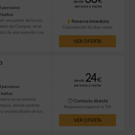
€
desde
persona y noche
8 personas
3 baños
rir una parte de la isla
Reserva inmediata
ueblo de Campos, en el
Cancelación 30 días antes
ata de una vivienda con
VER OFERTA
a
24
€
desde
persona y noche
4 personas
1 baños
uentra en un entorno
Contacto directo
Campos, donde podrás
Respuesta superior a 72h
da y acompañado de tus
VER OFERTA