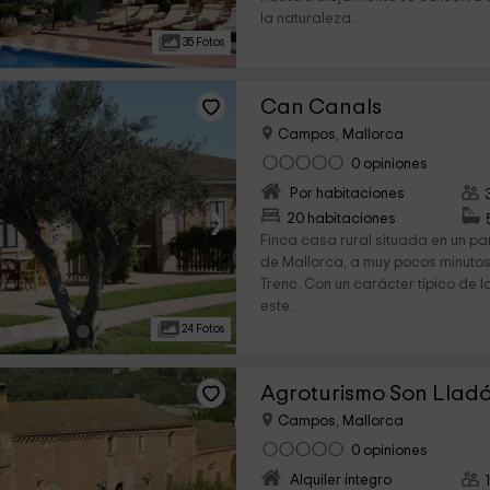
la naturaleza...
35 Fotos
Can Canals
Campos, Mallorca
0 opiniones
Por habitaciones
›
20 habitaciones
Finca casa rural situada en un par
de Mallorca, a muy pocos minutos
Trenc. Con un carácter típico de l
este...
24 Fotos
Agroturismo Son Llad
Campos, Mallorca
0 opiniones
Alquiler íntegro