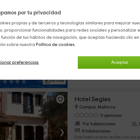
pamos por tu privacidad
Es Vinyolet
okies propias y de terceros y tecnologías similares para mejorar nuest
Campos, Mallorca
co, proporcionar funcionalidades para redes sociales y personalizar e
0 opiniones
 función de tus hábitos de navegación, que aceptas haciendo clic en 
Alquiler íntegro
ión sobre nuestra
Política de cookies.
›
4 habitaciones
Si buscas un lugar tranquilo donde 
ionar preferencias
Aceptar
piscina es ideal para huir de las 
descansar junto a tu familia est
de vegetación, mantiene...
40 Fotos
Hotel Segles
Campos, Mallorca
0 opiniones
Por habitaciones
›
8 habitaciones
Este hotel rural te recibe con sus