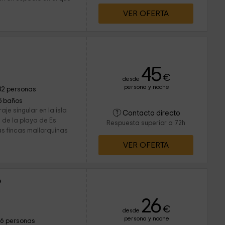
VER OFERTA
45
€
desde
persona y noche
32 personas
5 baños
aje singular en la isla
Contacto directo
 de la playa de Es
Respuesta superior a 72h
as fincas mallorquinas
VER OFERTA
ó
26
€
desde
persona y noche
16 personas