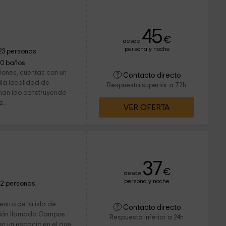
45
€
desde
persona y noche
23 personas
10 baños
iones, cuentas con un
Contacto directo
ila localidad de
Respuesta superior a 72h
han ido construyendo
...
VER OFERTA
37
€
desde
persona y noche
12 personas
entro de la isla de
Contacto directo
ción llamada Campos.
Respuesta inferior a 24h
en un espacio en el que