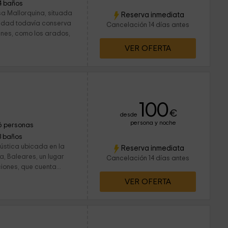
4 baños
sa Mallorquina, situada
Reserva inmediata
piedad todavía conserva
Cancelación 14 días antes
ines, como los arados,
VER OFERTA
100
€
desde
persona y noche
6 personas
3 baños
rústica ubicada en la
Reserva inmediata
, Baleares, un lugar
Cancelación 14 días antes
ciones, que cuenta...
VER OFERTA