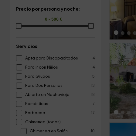
‹
Precio por persona y noche:
Servicios:
Apta para Discapacitados
4
Para ir con Niños
4
Para Grupos
5
‹
Para Dos Personas
13
Abierto en Nochevieja
18
Románticas
7
Barbacoa
17
Chimenea (todos)
Chimenea en Salón
10