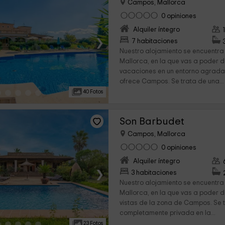
Campos, Mallorca
0 opiniones
Alquiler íntegro
›
7 habitaciones
Nuestro alojamiento se encuentra 
Mallorca, en la que vas a poder d
vacaciones en un entorno agrada
ofrece Campos. Se trata de una...
40 Fotos
Son Barbudet
Campos, Mallorca
0 opiniones
Alquiler íntegro
›
3 habitaciones
Nuestro alojamiento se encuentra 
Mallorca, en la que vas a poder d
vistas de la zona de Campos. Se t
completamente privada en la...
23 Fotos