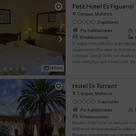
Petit Hotel Es Figueral
Campos, Mallorca
0 opiniones
Por habitaciones
›
10 habitaciones
Si viajas hasta Mallorca en vacac
alojamiento diferente en la tranqu
Campos. Desde 1984, sus dueños 
este complejo que cuenta con diez
29 Fotos
Hotel Es Torrent
Campos, Mallorca
0 opiniones
Por habitaciones
›
10 habitaciones
Nuestro hotel rural se encuentra d
Mallorca, en una pequeña pobla
Nuestro alojamiento se conserva 