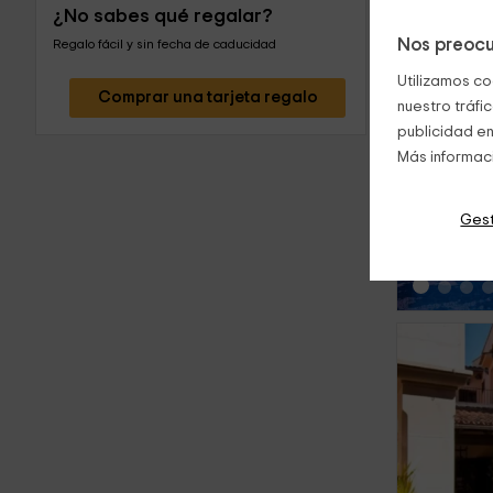
¿No sabes qué regalar?
Nos preocu
Regalo fácil y sin fecha de caducidad
Utilizamos co
Comprar una tarjeta regalo
nuestro tráfi
publicidad en
Más informac
‹
Gest
‹