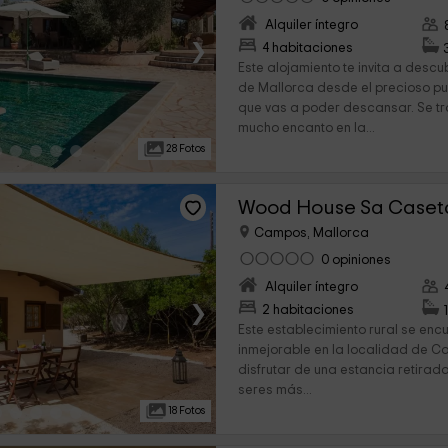
Alquiler íntegro
›
4 habitaciones
Este alojamiento te invita a descub
de Mallorca desde el precioso p
que vas a poder descansar. Se tr
mucho encanto en la...
28 Fotos
Wood House Sa Caset
Campos, Mallorca
0 opiniones
Alquiler íntegro
›
2 habitaciones
Este establecimiento rural se enc
inmejorable en la localidad de 
disfrutar de una estancia retira
seres más...
18 Fotos