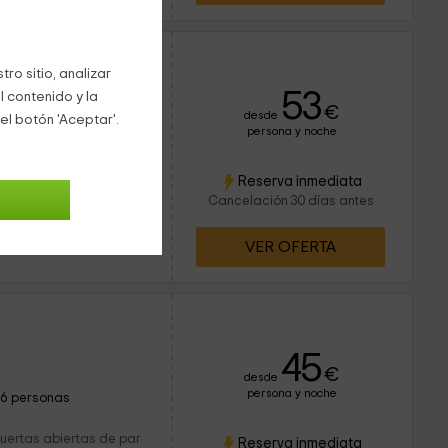
ro sitio, analizar
53
l contenido y la
€
desde
el botón 'Aceptar'.
persona y noche
8 personas
4 baños
relajarte, esta villa con
Reserva inmediata
masificaciones y
Cancelación 30 días antes
as vacaciones. Rodeada
VER OFERTA
45
€
desde
persona y noche
16 personas
 puertas abiertas de par
Reserva inmediata