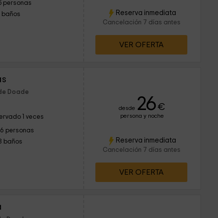
5 personas
Reserva inmediata
1 baños
Cancelación 7 días antes
VER OFERTA
as
 de Doade
26
€
desde
persona y noche
ervado 1 veces
16 personas
Reserva inmediata
8 baños
Cancelación 7 días antes
VER OFERTA
a