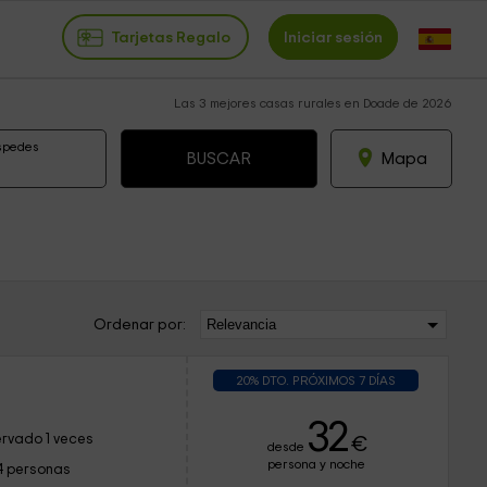
Tarjetas Regalo
Iniciar sesión
Las 3 mejores casas rurales en Doade de 2026
spedes
Mapa
Ordenar por:
20% DTO. PRÓXIMOS 7 DÍAS
32
rvado 1 veces
€
desde
persona y noche
4 personas