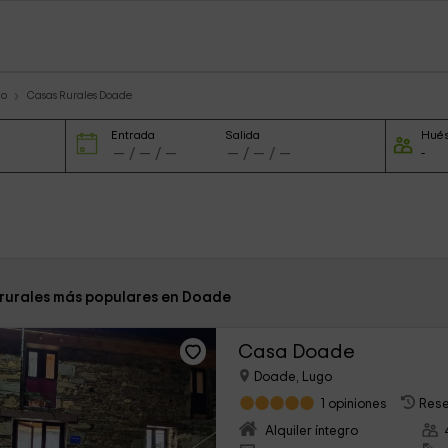
go
Casas Rurales Doade
Entrada
Salida
Hué
 rurales más populares en Doade
Casa Doade
Doade, Lugo
1 opiniones
Rese
Alquiler íntegro