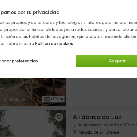
pamos por tu privacidad
29 Fotos
okies propias y de terceros y tecnologías similares para mejorar nuest
co, proporcionar funcionalidades para redes sociales y personalizar e
Casiñas do Sil
 función de tus hábitos de navegación, que aceptas haciendo clic en 
ión sobre nuestra
Política de cookies.
Alojamiento ubicado a 3.5km
Cristosende, Orense
0 opiniones
ionar preferencias
Aceptar
›
Alquiler íntegro
3 habitaciones
48 Fotos
A Fábrica da Luz
Alojamiento ubicado a 4.7km
Parada De Sil, Orense