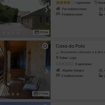
1 opiniones
Rese
›
Por habitaciones
4 habitaciones
31 Fotos
Casa do Polo
Alojamiento ubicado a 6.3km
Sober, Lugo
0 opiniones
›
Alquiler íntegro
2 habitaciones
27 Fotos