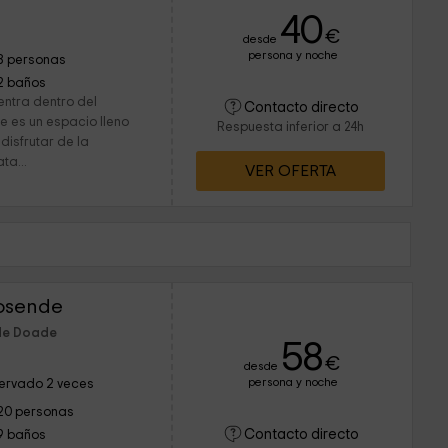
40
€
desde
persona y noche
8 personas
2 baños
entra dentro del
Contacto directo
e es un espacio lleno
Respuesta inferior a 24h
disfrutar de la
ta...
VER OFERTA
tosende
 de Doade
58
€
desde
persona y noche
ervado 2 veces
20 personas
Contacto directo
9 baños