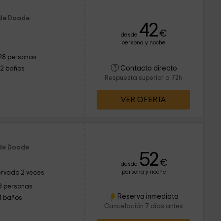
 de Doade
42
€
desde
persona y noche
28 personas
Contacto directo
12 baños
Respuesta superior a 72h
VER OFERTA
 de Doade
52
€
desde
persona y noche
rvado 2 veces
8 personas
Reserva inmediata
4 baños
Cancelación 7 días antes