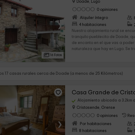
Doade, Lugo
0 opiniones
Alquiler íntegro
›
4 habitaciones
Nuestro alojamiento rural se encu
tranquilo pueblecito de Doade, qu
de encanto en el que vas a poder 
naturaleza que hay en Lugo. Se tra
16 Fotos
s 17 casas rurales cerca de Doade (a menos de 25 Kilómetros)
Casa Grande de Cris
Alojamiento ubicado a 3.2km
Cristosende, Orense
0 opiniones
Res
›
Por habitaciones
8 habitaciones