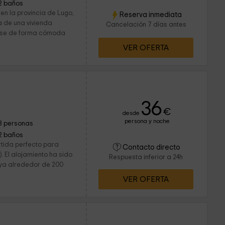
2 baños
en la provincia de Lugo,
Reserva inmediata
 de una vivienda
Cancelación 7 días antes
rse de forma cómoda
VER OFERTA
36
€
desde
persona y noche
8 personas
2 baños
rtida perfecto para
Contacto directo
). El alojamiento ha sido
Respuesta inferior a 24h
 ya alrededor de 200
VER OFERTA