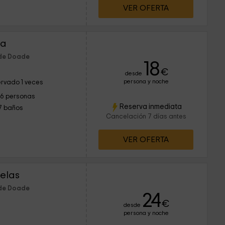
VER OFERTA
ra
 de Doade
18
€
desde
persona y noche
rvado 1 veces
16 personas
Reserva inmediata
7 baños
Cancelación 7 días antes
VER OFERTA
delas
 de Doade
24
€
desde
persona y noche