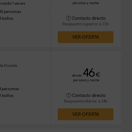
persona y noche
rvado 1 veces
30 personas
Contacto directo
4 baños
Respuesta superior a 72h
VER OFERTA
 de Doade
46
€
desde
persona y noche
4 personas
Contacto directo
2 baños
Respuesta inferior a 24h
VER OFERTA