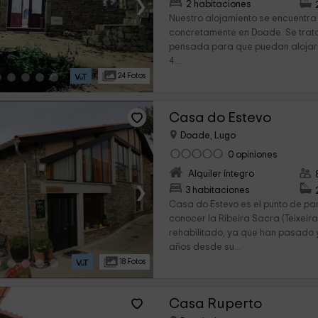
›
2 habitaciones
Nuestro alojamiento se encuentra 
concretamente en Doade. Se trata
pensada para que puedan aloja
4...
24 Fotos
Casa do Estevo
Doade, Lugo
0 opiniones
Alquiler íntegro
›
3 habitaciones
Casa do Estevo es el punto de pa
conocer la Ribeira Sacra (Teixeira
rehabilitado, ya que han pasado
años desde su...
18 Fotos
Casa Ruperto