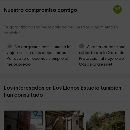
Parc De La Paraula
10,9 km
Nuestro compromiso contigo
Mi-invernadero
11,1 km
Font De Dalt
11,2 km
Te garantizamos la mejor calidad de nuestros alojamientos y
servicios
Ojo de Agua
12,0 km
Cementerio Parroquial de Santa Ana
12,1 km
No cargamos comisiones a los 
Al reservar con nosotr
viajeros, sino a los alojamientos. 
cubierto por la Garantía de
Parroquia De Santa Ana
12,5 km
Por eso te ofrecemos siempre el 
Protección al viajero de 
mejor precio.
CasasRurales.net
Ayuntamiento de la Vall de Laguar
12,9 km
la Catedral Del Senderismo
13,2 km
Los interesados en Los Llanos Estudio también
Ayuntamiento de Bellreguard
14,5 km
han consultado
Iglesia Parroquial Sant Josep
15,0 km