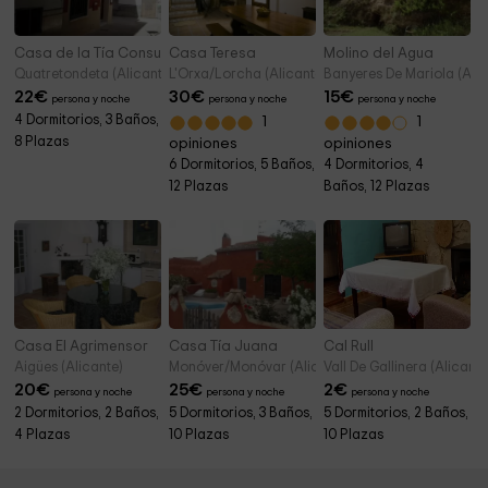
Casa de la Tía Consuelo
Casa Teresa
Molino del Agua
Quatretondeta (Alicante)
L'Orxa/Lorcha (Alicante)
Banyeres De Mariola (Alic
22
€
30
€
15
€
persona y noche
persona y noche
persona y noche
4 Dormitorios, 3 Baños,
1
1
8 Plazas
opiniones
opiniones
6 Dormitorios, 5 Baños,
4 Dormitorios, 4
12 Plazas
Baños, 12 Plazas
Casa El Agrimensor
Casa Tía Juana
Cal Rull
Aigües (Alicante)
Monóver/Monóvar (Alicante)
Vall De Gallinera (Alicante
20
€
25
€
2
€
persona y noche
persona y noche
persona y noche
2 Dormitorios, 2 Baños,
5 Dormitorios, 3 Baños,
5 Dormitorios, 2 Baños,
4 Plazas
10 Plazas
10 Plazas