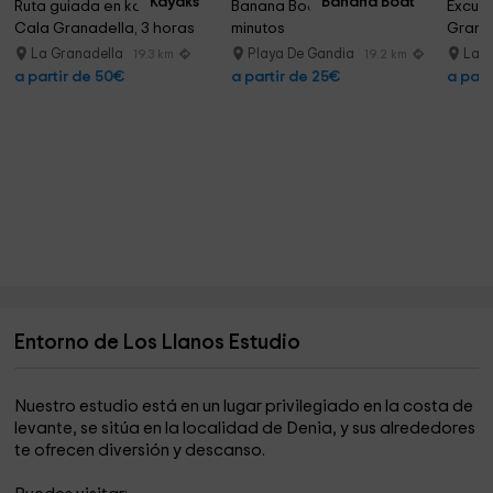
Kayaks
Banana Boat
Ruta guiada en kayak en 
Banana Boat en Gandía 30 
Excurs
Cala Granadella, 3 horas
minutos
Granad
La Granadella
Playa De Gandia
La G
19.3 km
19.2 km
a partir de 50€
a partir de 25€
a part
Entorno de Los Llanos Estudio
Nuestro estudio está en un lugar privilegiado en la costa de
levante, se sitúa en la localidad de Denia, y sus alrededores
te ofrecen diversión y descanso.