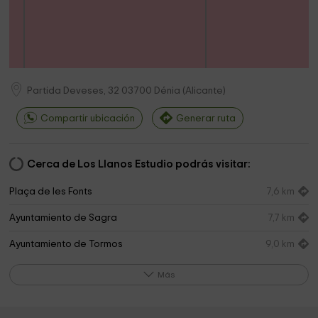
Partida Deveses, 32
03700
Dénia
(
Alicante
)
Compartir ubicación
Generar ruta
Cerca de Los Llanos Estudio podrás visitar:
Plaça de les Fonts
7,6 km
Ayuntamiento de Sagra
7,7 km
Ayuntamiento de Tormos
9,0 km
Ayuntamiento de Tormos
9,0 km
Más
Ayuntamiento de Pego
9,0 km