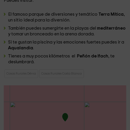
Puedes visitar:
El famoso parque de diversiones y temático
Terra Mítica,
un sitio ideal para la diversión.
También puedes sumergirte en la playas del
mediterráneo
y tomar un bronceado en la arena dorada.
Si te gustan la piscina y las emociones fuertes puedes ir a
Aqualandia
.
Tienes a muy pocos kilómetros el
Peñón de Ifach
, te
deslumbrará.
Casas Rurales Dénia
Casas Rurales Costa Blanca