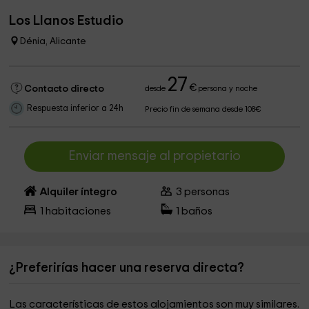
Los Llanos Estudio
Dénia, Alicante
27
€
Contacto directo
desde
persona y noche
Respuesta inferior a 24h
Precio fin de semana desde 108€
Enviar mensaje al propietario
Alquiler íntegro
3
personas
1
habitaciones
1
baños
¿Preferirías hacer una reserva directa?
Las características de estos alojamientos son muy similares.