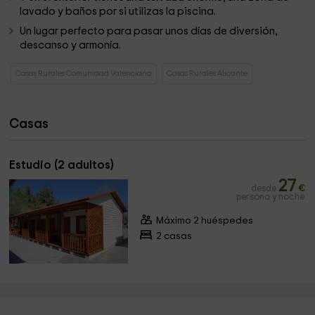
lavado y baños por si utilizas la piscina.
Un lugar perfecto para pasar unos días de diversión,
descanso y armonía.
Casas Rurales Comunidad Valenciana
Casas Rurales Alicante
Casas
Estudio (2 adultos)
27
desde
€
persona y noche
Máximo 2 huéspedes
2 casas