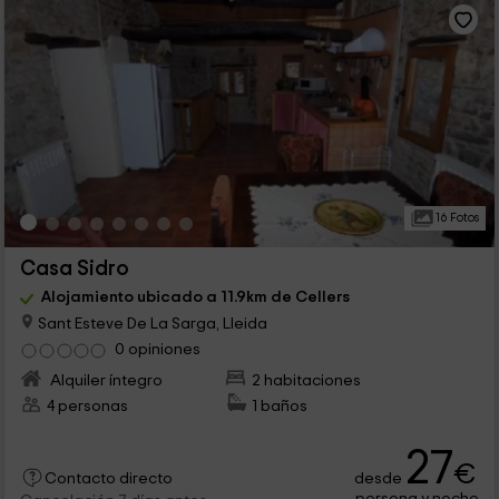
16 Fotos
Casa Sidro
Alojamiento ubicado a 11.9km de Cellers
Sant Esteve De La Sarga, Lleida
0 opiniones
Alquiler íntegro
2 habitaciones
4 personas
1 baños
27
€
desde
Contacto directo
persona y noche