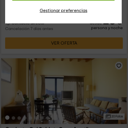
15 personas
6 baños
Gestionar preferencias
26
€
desde
Contacto directo
persona y noche
Cancelación 7 días antes
VER OFERTA
20 Fotos