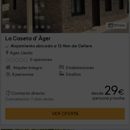
15 Fotos
La Caseta d' Àger
Alojamiento ubicado a 12.4km de Cellers
Ager, Lleida
0 opiniones
Alquiler íntegro
3 habitaciones
8 personas
3 baños
29
€
desde
Contacto directo
persona y noche
Cancelación 7 días antes
VER OFERTA