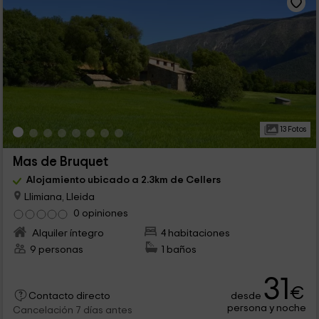
13 Fotos
Mas de Bruquet
Alojamiento ubicado a 2.3km de Cellers
Llimiana, Lleida
0 opiniones
Alquiler íntegro
4 habitaciones
9 personas
1 baños
31
€
desde
Contacto directo
persona y noche
Cancelación 7 días antes