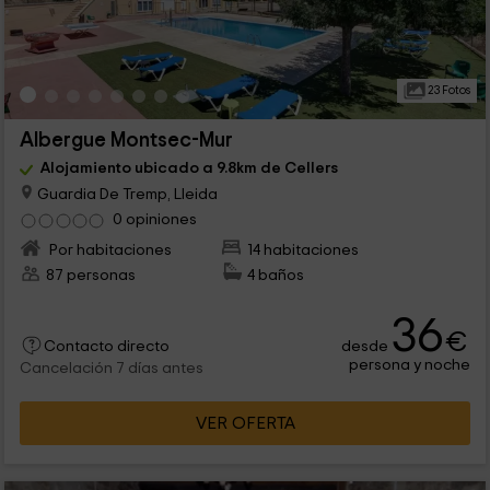
23 Fotos
Albergue Montsec-Mur
Alojamiento ubicado a 9.8km de Cellers
Guardia De Tremp, Lleida
0 opiniones
Por habitaciones
14 habitaciones
87 personas
4 baños
36
€
desde
Contacto directo
persona y noche
Cancelación 7 días antes
VER OFERTA