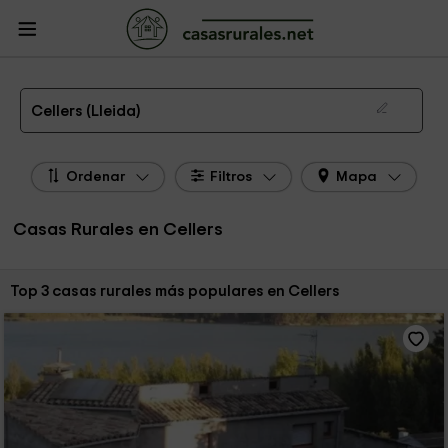
CasasRurales.net
Casas Rurales
Casas Rurales Cataluña
Casas Rurales
Lleida
Casas Rurales Cellers
Las 3 mejores casas rurales en Cellers de 2026
Cellers (Lleida)
Ordenar
Filtros
Mapa
Casas Rurales en Cellers
Ordenar por:
Top 3 casas rurales más populares en Cellers