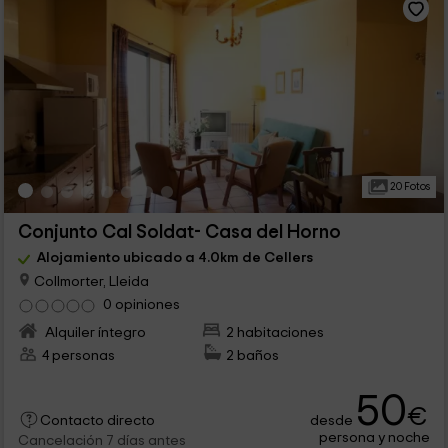
20 Fotos
Conjunto Cal Soldat- Casa del Horno
Alojamiento ubicado a 4.0km de Cellers
Collmorter, Lleida
0 opiniones
Alquiler íntegro
2 habitaciones
4 personas
2 baños
50
€
desde
Contacto directo
persona y noche
Cancelación 7 días antes