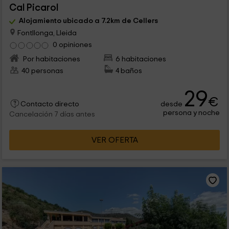
Cal Picarol
Alojamiento ubicado a 7.2km de Cellers
Fontllonga, Lleida
0 opiniones
Por habitaciones
6 habitaciones
40 personas
4 baños
29
€
desde
Contacto directo
persona y noche
Cancelación 7 días antes
VER OFERTA