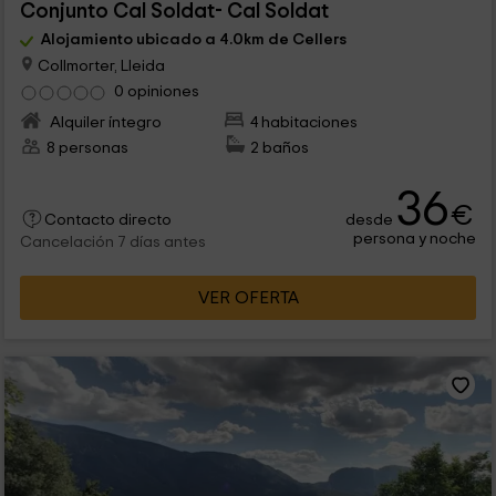
Conjunto Cal Soldat- Cal Soldat
Alojamiento ubicado a 4.0km de Cellers
Collmorter, Lleida
0 opiniones
Alquiler íntegro
4 habitaciones
8 personas
2 baños
36
€
desde
Contacto directo
persona y noche
Cancelación 7 días antes
VER OFERTA