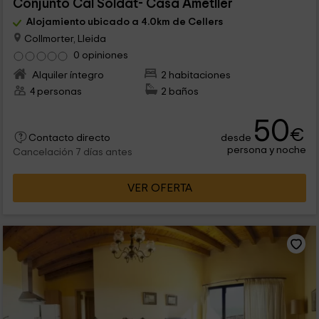
Conjunto Cal Soldat- Casa Ametller
Alojamiento ubicado a 4.0km de Cellers
Collmorter, Lleida
0 opiniones
Alquiler íntegro
2 habitaciones
4 personas
2 baños
50
€
desde
Contacto directo
persona y noche
Cancelación 7 días antes
VER OFERTA