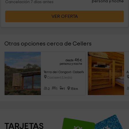
persona y noche
Cancelación 7 días antes
VER OFERTA
Otras opciones cerca de Cellers
46
desde
€
persona y noche
Terra del Congost- Cabaña Panorámica
A
Castissent (Lleida)
2
1
1
15km
TARJETAS 