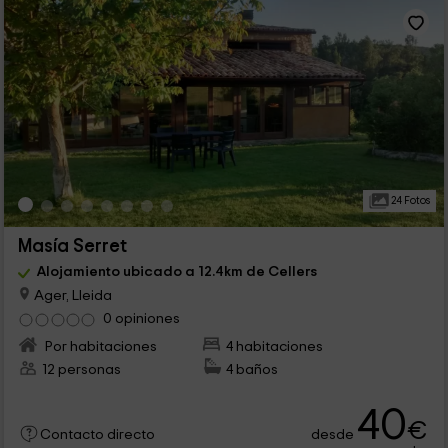
24 Fotos
Masía Serret
Alojamiento ubicado a 12.4km de Cellers
Ager, Lleida
0 opiniones
Por habitaciones
4 habitaciones
12 personas
4 baños
40
€
desde
Contacto directo