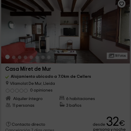
18 Fotos
Casa Miret de Mur
Alojamiento ubicado a 7.0km de Cellers
Vilamolat De Mur, Lleida
0 opiniones
Alquiler íntegro
6 habitaciones
11 personas
3 baños
32
€
desde
Contacto directo
persona y noche
Cancelación 7 días antes